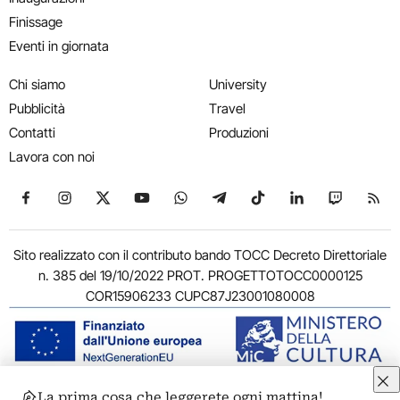
Finissage
Eventi in giornata
Chi siamo
University
Pubblicità
Travel
Contatti
Produzioni
Lavora con noi
Seguici su Facebook
Seguici su Instagram
Seguici su X
Seguici su YouTube
Seguici su WhatsApp
Seguici su Telegram
Seguici su TikTok
Seguici su Link
Seguici su
Segui
Sito realizzato con il contributo bando TOCC Decreto Direttoriale
n. 385 del 19/10/2022 PROT. PROGETTOTOCC0000125
COR15906233 CUPC87J23001080008
La prima cosa che leggerete ogni mattina!