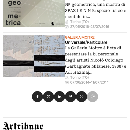
N5 geometrica, una mostra di
SPAZ I E N N E: spazio fisico e
mentale in…
Torino (TO)
27/05/2016
–
23/07/2016
GALLERIA MOITRE
Universale/Particolare
La Galleria Moitre è lieta di
presentare la bi personale
degli artisti Nicolò Colciago
(Garbagnate Milanese, 1988) e
Adi Haxhiaj…
Torino (TO)
07/06/2014
–
11/07/2014
Condividi su Facebook
Condividi su X
Condividi su LinkedIn
Condividi su Pinterest
Condividi su WhatsApp
Condividi su Email
Artribune