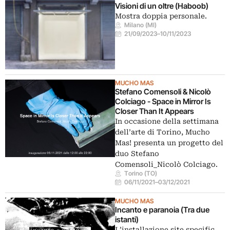
Visioni di un oltre (Haboob)
Mostra doppia personale.
Milano (MI)
21/09/2023
–
10/11/2023
MUCHO MAS
Stefano Comensoli & Nicolò
Colciago - Space in Mirror Is
Closer Than It Appears
In occasione della settimana
dell’arte di Torino, Mucho
Mas! presenta un progetto del
duo Stefano
Comensoli_Nicolò Colciago.
Torino (TO)
06/11/2021
–
03/12/2021
MUCHO MAS
Incanto e paranoia (Tra due
istanti)
L’installazione site specific