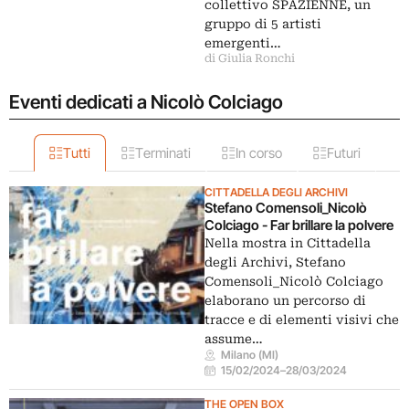
collettivo SPAZIENNE, un
gruppo di 5 artisti
emergenti…
di Giulia Ronchi
Eventi dedicati a Nicolò Colciago
Tutti
Terminati
In corso
Futuri
CITTADELLA DEGLI ARCHIVI
Stefano Comensoli_Nicolò
Colciago - Far brillare la polvere
Nella mostra in Cittadella
degli Archivi, Stefano
Comensoli_Nicolò Colciago
elaborano un percorso di
tracce e di elementi visivi che
assume…
Milano (MI)
15/02/2024
–
28/03/2024
THE OPEN BOX