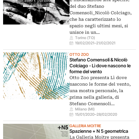
del duo Stefano
Comensoli_Nicolò Colciago,
che ha caratterizzato lo
spazio negli ultimi mesi, si
unisce in un…
Torino (TO)
19/02/2021
–
21/02/2021
OTTO ZOO
Stefano Comensoli & Nicolò
Colciago - Lì dove nascono le
forme del vento
Otto Zoo presenta Lì dove
nascono le forme del vento,
una mostra personale, la
prima nella galleria, di
Stefano Comensoli…
Milano (MI)
15/01/2020
–
28/02/2020
GALLERIA MOITRE
Spazienne + N 5 geometrica
La Galleria Moitre presenta