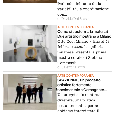
Parlando del ruolo della
variabilità, la coordinazione
con…
di Davide Dal Sasso
ARTE CONTEMPORANEA
Come si trasforma la materia?
Due artisti lo mostrano a Milano
Otto Zoo, Milano – fino al 28
febbraio 2020. La galleria
milanese presenta la prima
mostra corale di Stefano
Comensoli…
di Valentina Muzi
ARTE CONTEMPORANEA
SPAZIENNE, un progetto
artistico fortemente
sperimentale a Garbagnate
Milanese
Un progetto in continuo
divenire, una pratica
costantemente aperta:
abbiamo intervistato il