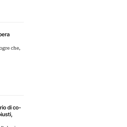
opera
Hogre che,
io di co-
iusti,