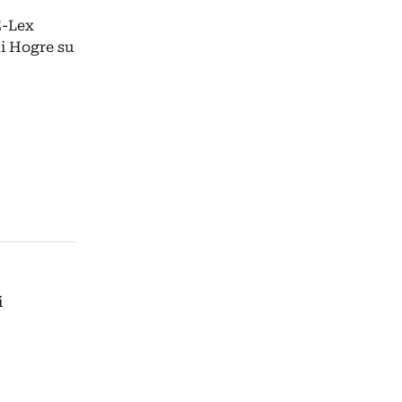
E-Lex
di Hogre su
i