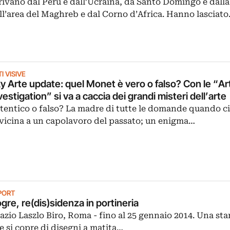
rivano dal Perù e dall’Ucraina, da Santo Domingo e dalla
ll’area del Maghreb e dal Corno d’Africa. Hanno lasciat
I VISIVE
y Arte update: quel Monet è vero o falso? Con le “Ar
vestigation” si va a caccia dei grandi misteri dell’arte
tentico o falso? La madre di tutte le domande quando ci
vicina a un capolavoro del passato; un enigma…
PORT
gre, re(dis)sidenza in portineria
azio Laszlo Biro, Roma - fino al 25 gennaio 2014. Una st
e si copre di disegni a matita…