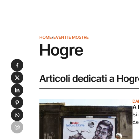
HOME
›
EVENTI E MOSTRE
Hogre
Condividi su Facebook
Condividi su X
Articoli dedicati a Hog
Condividi su LinkedIn
Condividi su Pinterest
DA
A 
Condividi su WhatsApp
Si
de
Condividi su Email