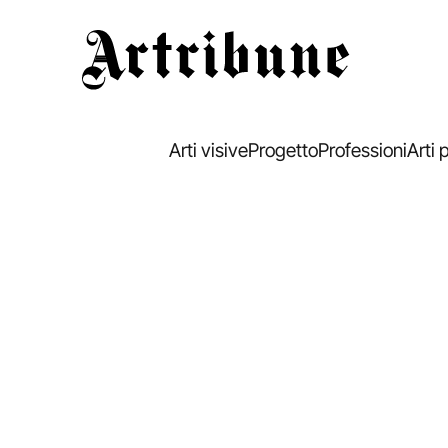
Artribune
Arti visive
Progetto
Professioni
Arti 