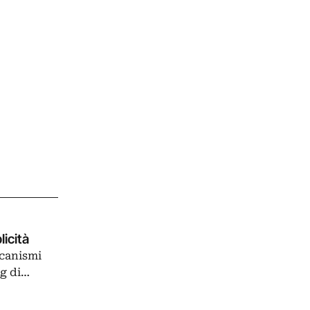
licità
ccanismi
rg di…