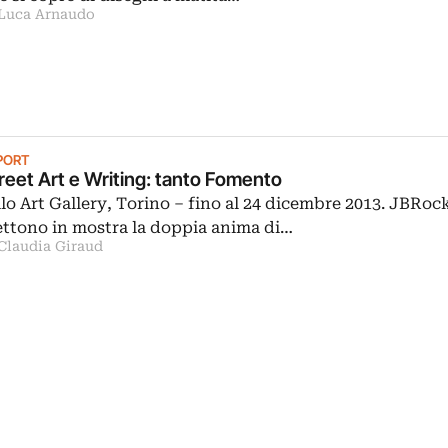
 Luca Arnaudo
PORT
reet Art e Writing: tanto Fomento
lo Art Gallery, Torino – fino al 24 dicembre 2013. JBRoc
ttono in mostra la doppia anima di…
 Claudia Giraud