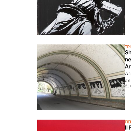
TR
Sh
ne
Ar
A 
an
di
FIE
Il