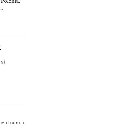
 Polonia,
o…
t
 si
anza bianca