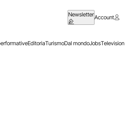
Newsletter
Account
performative
Editoria
Turismo
Dal mondo
Jobs
Television