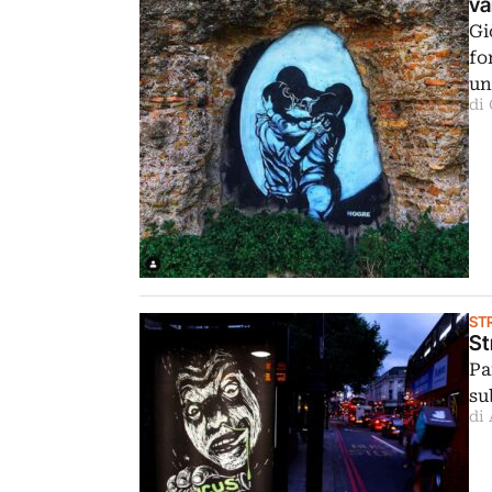
va
Gi
fo
u
di
ST
St
Pa
su
di