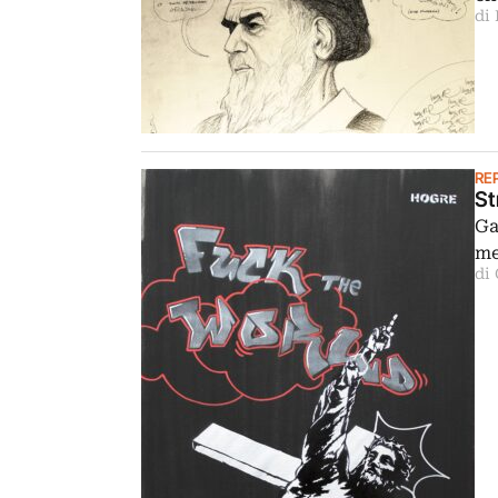
di
RE
St
Ga
me
di