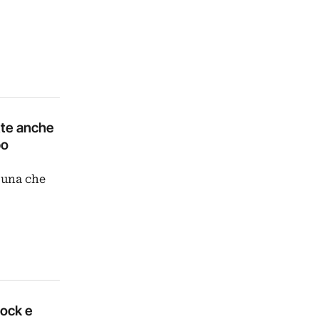
ette anche
po
è una che
Rock e