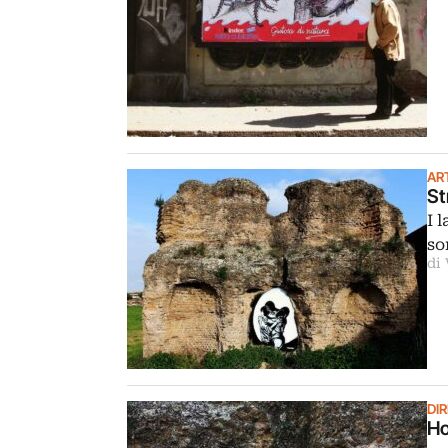
AR
St
I 
so
di
DIR
Ho