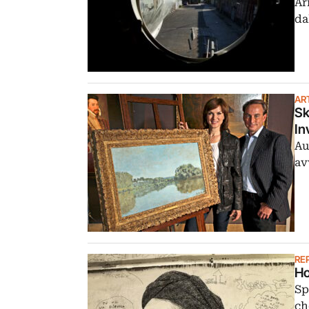
Ar
da
ART
Sk
In
Au
av
RE
Ho
Sp
ch