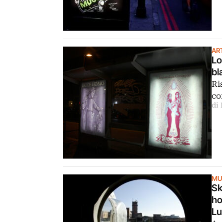
AR
Lo
bl
Ri
co
di 
MU
Sk
ho
Lu