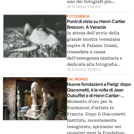
uno dei fotografi più…
di Arianna Testino
FOTOGRAFIA
Punti di vista su Henri-Cartier
Bresson. A Venezia
In attesa dell’avvio della
grande mostra veneziana
ospite di Palazzo Grassi,
rimandata a causa
dell’emergenza sanitaria e
dedicata alla fotografia…
di Arianna Testino
DAL MONDO
Nuove fondazioni a Parigi: dopo
Giacometti, è la volta di Jean
Dubuffet e di Henri Cartier-
Bresson
Momento d’oro per le
fondazioni d’artista in
Francia. Dopo il Giacometti
Institute, recentemente
inaugurato, apriranno nei
prossimi mesi la Fondation…