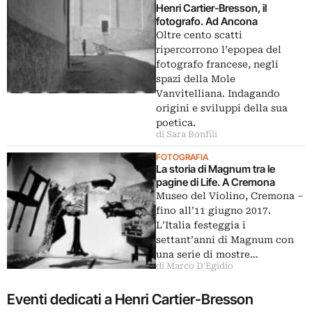
Henri Cartier-Bresson, il
fotografo. Ad Ancona
Oltre cento scatti
ripercorrono l’epopea del
fotografo francese, negli
spazi della Mole
Vanvitelliana. Indagando
origini e sviluppi della sua
poetica.
di Sara Bonfili
FOTOGRAFIA
La storia di Magnum tra le
pagine di Life. A Cremona
Museo del Violino, Cremona –
fino all’11 giugno 2017.
L’Italia festeggia i
settant’anni di Magnum con
una serie di mostre…
di Marco D'Egidio
Eventi dedicati a Henri Cartier-Bresson