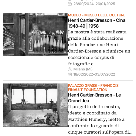
28/09/2024
–
26/01/2025
MUDEC - MUSEO DELLE CULTURE
Henri Cartier-Bresson - Cina
1948-49 | 1958
La mostra è stata realizzata
grazie alla collaborazione
della Fondazione Henri
Cartier-Bresson e riunisce un
eccezionale corpus di
fotografie e…
Milano (MI)
18/02/2022
–
03/07/2022
PALAZZO GRASSI - FRANCOIS
PINAULT FOUNDATION
Henri Cartier-Bresson - Le
Grand Jeu
Il progetto della mostra,
ideato e coordinato da
Matthieu Humery, mette a
confronto lo sguardo di
cinque curatori sull’opera di…