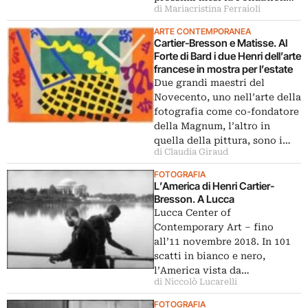
di Mariacristina Ferraioli
ARTE CONTEMPORANEA
Cartier-Bresson e Matisse. Al
Forte di Bard i due Henri dell’arte
francese in mostra per l’estate
Due grandi maestri del
Novecento, uno nell’arte della
fotografia come co-fondatore
della Magnum, l’altro in
quella della pittura, sono i…
di Claudia Giraud
FOTOGRAFIA
L’America di Henri Cartier-
Bresson. A Lucca
Lucca Center of
Contemporary Art ‒ fino
all’11 novembre 2018. In 101
scatti in bianco e nero,
l’America vista da…
di Niccolò Lucarelli
FOTOGRAFIA