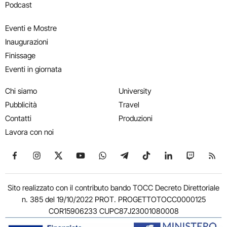
Podcast
Eventi e Mostre
Inaugurazioni
Finissage
Eventi in giornata
Chi siamo
University
Pubblicità
Travel
Contatti
Produzioni
Lavora con noi
Seguici su Facebook
Seguici su Instagram
Seguici su X
Seguici su YouTube
Seguici su WhatsApp
Seguici su Telegram
Seguici su TikTok
Seguici su Link
Seguici su
Segui
Sito realizzato con il contributo bando TOCC Decreto Direttoriale
n. 385 del 19/10/2022 PROT. PROGETTOTOCC0000125
COR15906233 CUPC87J23001080008