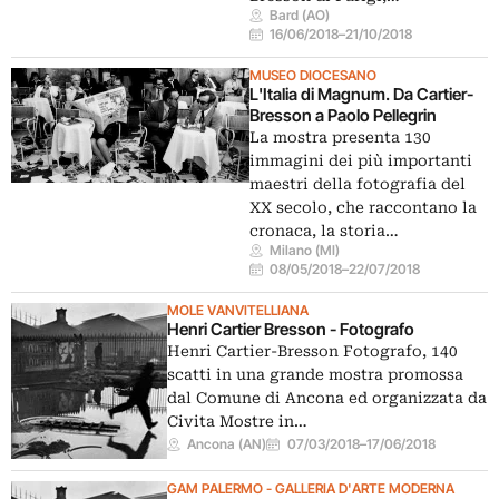
Bard (AO)
16/06/2018
–
21/10/2018
MUSEO DIOCESANO
L'Italia di Magnum. Da Cartier-
Bresson a Paolo Pellegrin
La mostra presenta 130
immagini dei più importanti
maestri della fotografia del
XX secolo, che raccontano la
cronaca, la storia…
Milano (MI)
08/05/2018
–
22/07/2018
MOLE VANVITELLIANA
Henri Cartier Bresson - Fotografo
Henri Cartier-Bresson Fotografo, 140
scatti in una grande mostra promossa
dal Comune di Ancona ed organizzata da
Civita Mostre in…
Ancona (AN)
07/03/2018
–
17/06/2018
GAM PALERMO - GALLERIA D'ARTE MODERNA