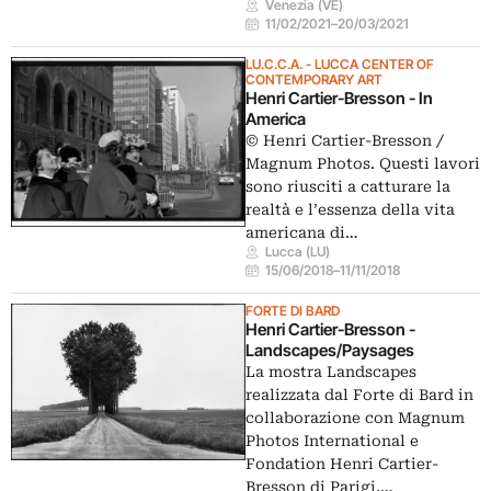
Venezia (VE)
11/02/2021
–
20/03/2021
LU.C.C.A. - LUCCA CENTER OF
CONTEMPORARY ART
Henri Cartier-Bresson - In
America
© Henri Cartier-Bresson /
Magnum Photos. Questi lavori
sono riusciti a catturare la
realtà e l’essenza della vita
americana di…
Lucca (LU)
15/06/2018
–
11/11/2018
FORTE DI BARD
Henri Cartier-Bresson -
Landscapes/Paysages
La mostra Landscapes
realizzata dal Forte di Bard in
collaborazione con Magnum
Photos International e
Fondation Henri Cartier-
Bresson di Parigi,…