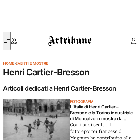
Artribune
HOME
›
EVENTI E MOSTRE
Henri Cartier-Bresson
Articoli dedicati a Henri Cartier-Bresson
FOTOGRAFIA
L’Italia di Henri Cartier –
Bresson e la Torino industriale
di Moncalvo in mostra da
Camera
Con i suoi scatti, il
fotoreporter francese di
Magnum ha contribuito alla