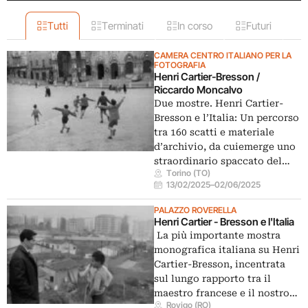
Tutti
Terminati
In corso
Futuri
CAMERA CENTRO ITALIANO PER LA
FOTOGRAFIA
Henri Cartier-Bresson /
Riccardo Moncalvo
Due mostre. Henri Cartier-
Bresson e l’Italia: Un percorso
tra 160 scatti e materiale
d’archivio, da cuiemerge uno
straordinario spaccato del…
Torino (TO)
13/02/2025
–
02/06/2025
PALAZZO ROVERELLA
Henri Cartier - Bresson e l'Italia
La più importante mostra
monografica italiana su Henri
Cartier-Bresson, incentrata
sul lungo rapporto tra il
maestro francese e il nostro…
Rovigo (RO)