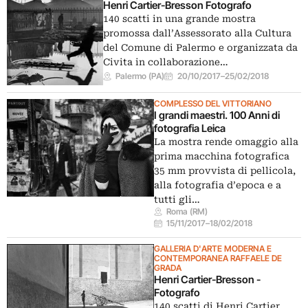
Henri Cartier-Bresson Fotografo
140 scatti in una grande mostra
promossa dall’Assessorato alla Cultura
del Comune di Palermo e organizzata da
Civita in collaborazione…
Palermo (PA)
20/10/2017
–
25/02/2018
COMPLESSO DEL VITTORIANO
I grandi maestri. 100 Anni di
fotografia Leica
La mostra rende omaggio alla
prima macchina fotografica
35 mm provvista di pellicola,
alla fotografia d’epoca e a
tutti gli…
Roma (RM)
15/11/2017
–
18/02/2018
GALLERIA D'ARTE MODERNA E
CONTEMPORANEA RAFFAELE DE
GRADA
Henri Cartier-Bresson -
Fotografo
140 scatti di Henri Cartier