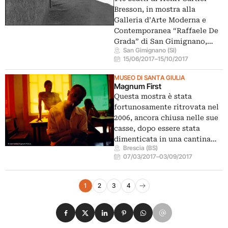
Bresson, in mostra alla
Galleria d’Arte Moderna e
Contemporanea “Raffaele De
Grada” di San Gimignano,…
San Gimignano (SI)
15/06/2017
–
15/10/2017
MUSEO DI SANTA GIULIA
Magnum First
Questa mostra è stata
fortunosamente ritrovata nel
2006, ancora chiusa nelle sue
casse, dopo essere stata
dimenticata in una cantina…
Brescia (BS)
07/03/2017
–
03/09/2017
Navigazione eventi
1
2
3
4
Pagina successiva
Condividi su Facebook
Condividi su X
Condividi su LinkedIn
Condividi su Pinterest
Condividi su WhatsApp
Condividi su Email