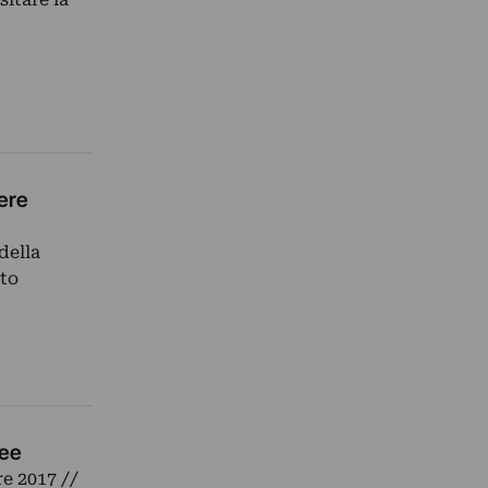
ere
della
ato
nee
re 2017 //