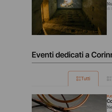
Nu
di
Eventi dedicati a Cor
Tutti
FU
Co
Ne