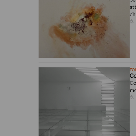
at
ch
FO
Co
Co
mo