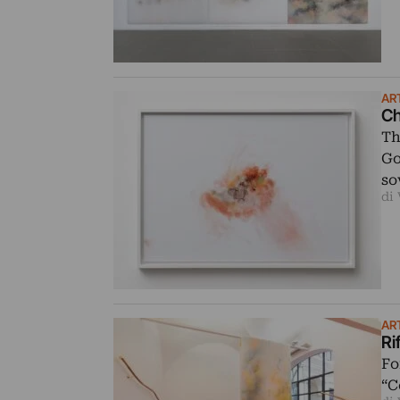
AR
Ch
Th
Go
so
di
AR
Ri
Fo
“C