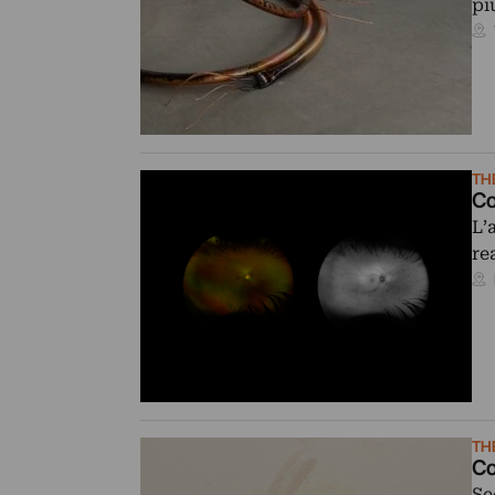
pi
TH
Co
L’
re
TH
Co
Se