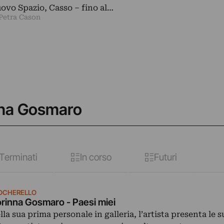
ovo Spazio, Casso ‒ fino al…
 Petra Cason
inna Gosmaro
Terminati
In corso
Futuri
OCHERELLO
rinna Gosmaro - Paesi miei
lla sua prima personale in galleria, l’artista presenta le 