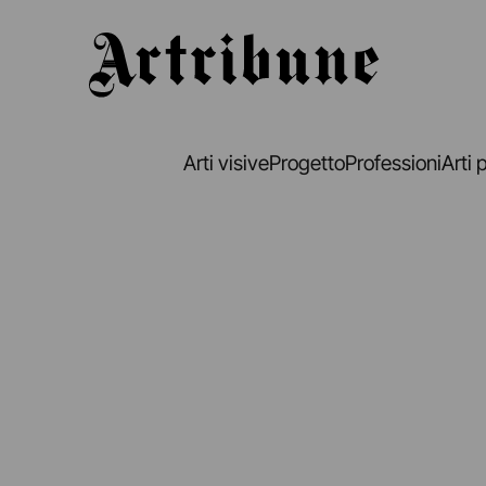
Artribune
Arti visive
Progetto
Professioni
Arti 