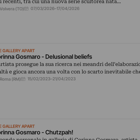
ù recenti, tra cui una nuova serie scultorea nata…
07/03/2026
–
17/04/2026
Volvera (TO)
E GALLERY APART
rinna Gosmaro - Delusional beliefs
artista prosegue la sua ricerca nei meandri dell’elaborazi
altà e gioca ancora una volta con lo scarto inevitabile c
15/02/2023
–
21/04/2023
Roma (RM)
E GALLERY APART
rinna Gosmaro - Chutzpah!
conda personale in galleria di Corinna Gosmaro, artista