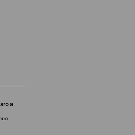
aro a
 può