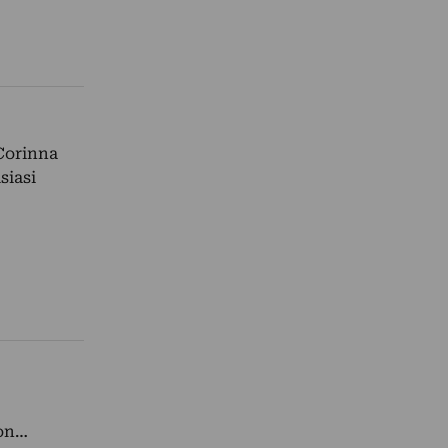
 Corinna
siasi
con…