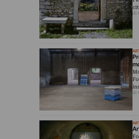
ci
di
AR
Pr
mo
Mo
Fo
in
di
AR
Ar
Fo