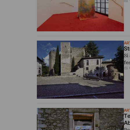
di
AR
St
Si
fe
di 
AR
Te
Ab
Pe