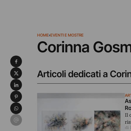
HOME
›
EVENTI E MOSTRE
Corinna Gos
Condividi su Facebook
Condividi su X
Articoli dedicati a Co
Condividi su LinkedIn
Condividi su Pinterest
AR
As
Condividi su WhatsApp
R
Il
Condividi su Email
ri
di