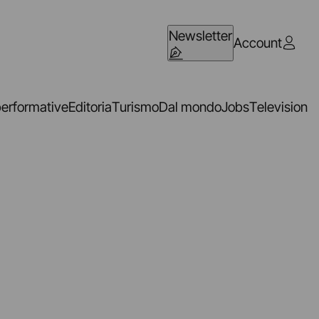
Newsletter
Account
performative
Editoria
Turismo
Dal mondo
Jobs
Television