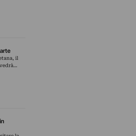
’arte
tana, il
o vedrà…
in
sitare la