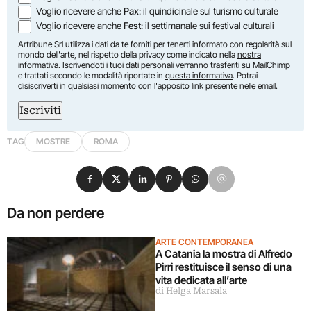
Voglio ricevere anche
Pax
: il quindicinale sul turismo culturale
Voglio ricevere anche
Fest
: il settimanale sui festival culturali
Artribune Srl utilizza i dati da te forniti per tenerti informato con regolarità sul
mondo dell'arte, nel rispetto della privacy come indicato nella
nostra
informativa
. Iscrivendoti i tuoi dati personali verranno trasferiti su MailChimp
e trattati secondo le modalità riportate in
questa informativa
. Potrai
disiscriverti in qualsiasi momento con l'apposito link presente nelle email.
Iscriviti
TAG
MOSTRE
ROMA
Condividi su Facebook
Condividi su X
Condividi su LinkedIn
Condividi su Pinterest
Condividi su WhatsApp
Condividi su Email
Da non perdere
ARTE CONTEMPORANEA
A Catania la mostra di Alfredo
Pirri restituisce il senso di una
vita dedicata all’arte
di Helga Marsala