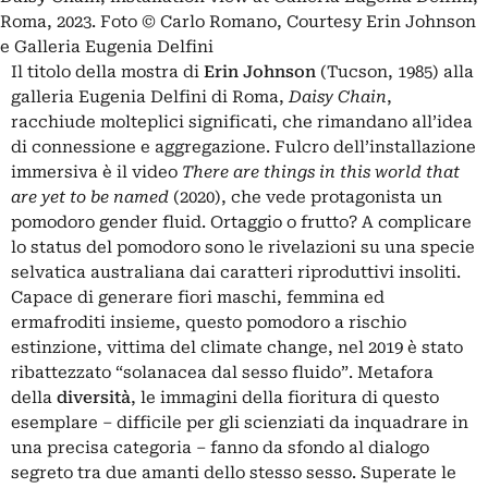
Roma, 2023. Foto © Carlo Romano, Courtesy Erin Johnson
e Galleria Eugenia Delfini
Il titolo della mostra di
Erin Johnson
(Tucson, 1985) alla
galleria Eugenia Delfini
di Roma,
Daisy Chain
,
racchiude molteplici significati, che rimandano all’idea
di connessione e aggregazione. Fulcro dell’installazione
immersiva è il video
There are things in this world that
are yet to be named
(2020), che vede protagonista un
pomodoro
gender fluid
. Ortaggio o frutto? A complicare
lo status del pomodoro sono le rivelazioni su una specie
selvatica australiana dai caratteri riproduttivi insoliti.
Capace di generare fiori maschi, femmina ed
ermafroditi insieme, questo pomodoro a rischio
estinzione, vittima del
climate change
, nel 2019 è stato
ribattezzato “solanacea dal sesso fluido”. Metafora
della
diversità
, le immagini della fioritura di questo
esemplare ‒ difficile per gli scienziati da inquadrare in
una precisa categoria ‒ fanno da sfondo al dialogo
segreto tra due amanti dello stesso sesso. Superate le