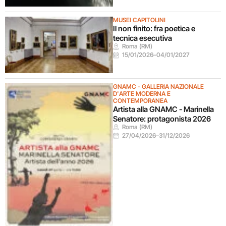
MUSEI CAPITOLINI
Il non finito: fra poetica e
tecnica esecutiva
Roma (RM)
15/01/2026
–
04/01/2027
GNAMC - GALLERIA NAZIONALE
D'ARTE MODERNA E
CONTEMPORANEA
Artista alla GNAMC - Marinella
Senatore: protagonista 2026
Roma (RM)
27/04/2026
–
31/12/2026