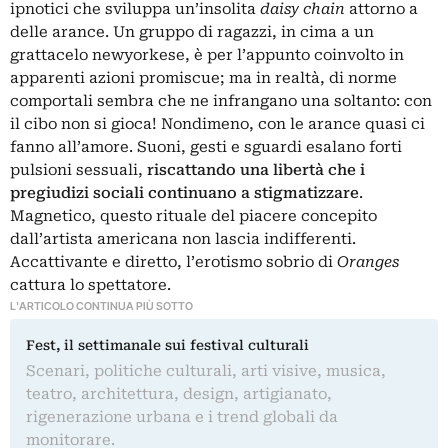
ipnotici che sviluppa un’insolita
daisy chain
attorno a
delle arance. Un gruppo di ragazzi, in cima a un
grattacelo newyorkese, è per l’appunto coinvolto in
apparenti azioni promiscue; ma in realtà, di norme
comportali sembra che ne infrangano una soltanto: con
il cibo non si gioca! Nondimeno, con le arance quasi ci
fanno all’amore. Suoni, gesti e sguardi esalano forti
pulsioni sessuali,
riscattando una libertà che i
pregiudizi sociali continuano a stigmatizzare
.
Magnetico, questo rituale del piacere concepito
dall’artista americana non lascia indifferenti.
Accattivante e diretto, l’erotismo sobrio di
Oranges
cattura lo spettatore.
L'ARTICOLO CONTINUA PIÙ SOTTO
Fest, il settimanale sui festival culturali
Scenari, politiche culturali, arti visive, musica,
teatro, architettura, design, artigianato,
rigenerazione urbana e i trend globali da
monitorare.