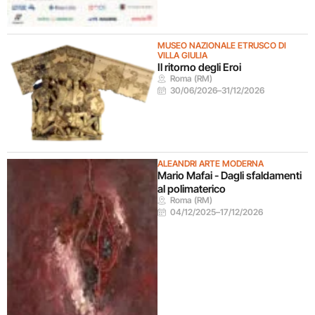
MUSEO NAZIONALE ETRUSCO DI
VILLA GIULIA
Il ritorno degli Eroi
Roma (RM)
30/06/2026
–
31/12/2026
ALEANDRI ARTE MODERNA
Mario Mafai - Dagli sfaldamenti
al polimaterico
Roma (RM)
04/12/2025
–
17/12/2026