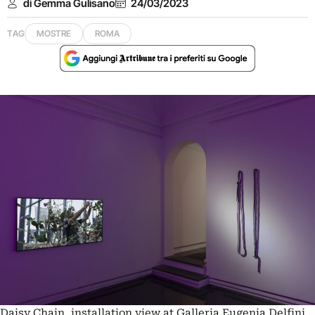
di Gemma Gulisano
24/03/2023
TAG
MOSTRE
ROMA
Daisy Chain, installation view at Galleria Eugenia Delfini,