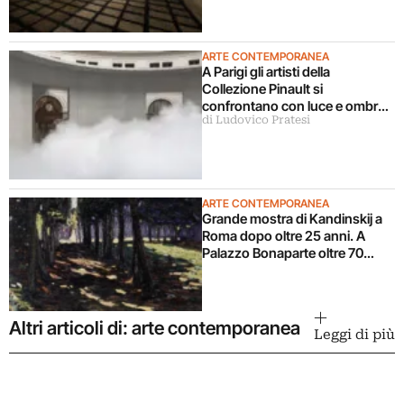
ARTE CONTEMPORANEA
A Parigi gli artisti della
Collezione Pinault si
confrontano con luce e ombra
di Ludovico Pratesi
in una grande mostra
ARTE CONTEMPORANEA
Grande mostra di Kandinskij a
Roma dopo oltre 25 anni. A
Palazzo Bonaparte oltre 70
opere dal Pompidou
Altri articoli di: arte contemporanea
Leggi di più