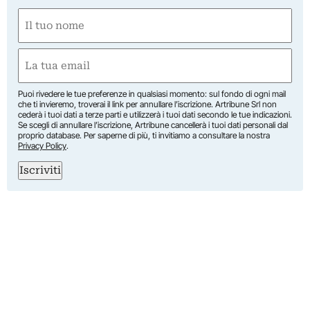
Nome
(Obbligatorio)
Nome
Email
(Obbligatorio)
Puoi rivedere le tue preferenze in qualsiasi momento: sul fondo di ogni mail
che ti invieremo, troverai il link per annullare l’iscrizione. Artribune Srl non
cederà i tuoi dati a terze parti e utilizzerà i tuoi dati secondo le tue indicazioni.
Se scegli di annullare l’iscrizione, Artribune cancellerà i tuoi dati personali dal
proprio database. Per saperne di più, ti invitiamo a consultare la nostra
Privacy Policy
.
Iscriviti