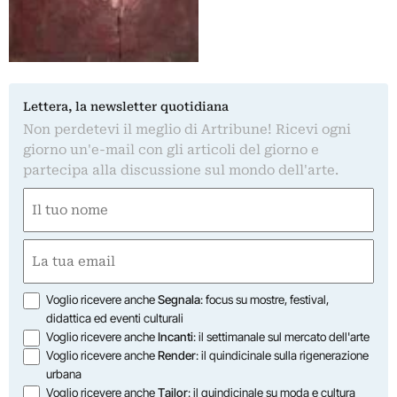
Lettera, la newsletter quotidiana
Non perdetevi il meglio di Artribune! Ricevi ogni
giorno un'e-mail con gli articoli del giorno e
partecipa alla discussione sul mondo dell'arte.
Nome
(Obbligatorio)
Nome
Email
(Obbligatorio)
Opzioni
Voglio ricevere anche
Segnala
: focus su mostre, festival,
didattica ed eventi culturali
Voglio ricevere anche
Incanti
: il settimanale sul mercato dell'arte
Voglio ricevere anche
Render
: il quindicinale sulla rigenerazione
urbana
Voglio ricevere anche
Tailor
: il quindicinale su moda e cultura