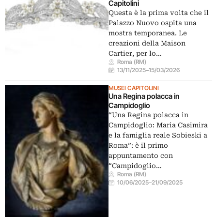
Capitolini
Questa è la prima volta che il
Palazzo Nuovo ospita una
mostra temporanea. Le
creazioni della Maison
Cartier, per lo…
Roma (RM)
13/11/2025
–
15/03/2026
MUSEI CAPITOLINI
Una Regina polacca in
Campidoglio
“Una Regina polacca in
Campidoglio: Maria Casimira
e la famiglia reale Sobieski a
Roma”: è il primo
appuntamento con
“Campidoglio…
Roma (RM)
10/06/2025
–
21/09/2025