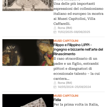
Una delle più importanti
espressioni del collezionismo
italiano ed europeo in mostra
ai Musei Capitolini, Villa
Caffarelli.
Roma (RM)
11/02/2025
–
08/06/2025
MUSEI CAPITOLINI
Filippo e Filippino LIPPI -
Ingegno e bizzarrie nell’arte del
Rinascimento
Il caso straordinario di un
padre e un figlio, entrambi
pittori e disegnatori di
eccezionale talento – la cui
carriera…
Roma (RM)
14/05/2024
–
25/08/2024
MUSEI CAPITOLINI
Fidia
Per la prima volta in Italia,