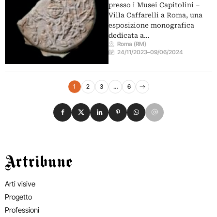
presso i Musei Capitolini –
Villa Caffarelli a Roma, una
esposizione monografica
dedicata a…
Roma (RM)
24/11/2023
–
09/06/2024
Navigazione eventi
1
2
3
…
6
Pagina successiva
Condividi su Facebook
Condividi su X
Condividi su LinkedIn
Condividi su Pinterest
Condividi su WhatsApp
Condividi su Email
Artribune
Arti visive
Progetto
Professioni