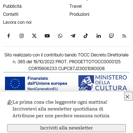
Pubblicità
Travel
Contatti
Produzioni
Lavora con noi
Seguici su Facebook
Seguici su Instagram
Seguici su X
Seguici su YouTube
Seguici su WhatsApp
Seguici su Telegram
Seguici su TikTok
Seguici su Link
Seguici su
Segui
Sito realizzato con il contributo bando TOCC Decreto Direttoriale
n. 385 del 19/10/2022 PROT. PROGETTOTOCC0000125
COR15906233 CUPC87J23001080008
La prima cosa che leggerete ogni mattina!
© 2011-2026 ARTRIBUNE srl – Corso Vittorio Emanuele II, 287 –
Iscrivetevi alla newsletter quotidiana di
00186 Roma - P.I. 11381581005
Artribune per non perdere nessuna notizia
Privacy: Responsabile della protezione dei dati personali
ARTRIBUNE srl – Corso Vittorio Emanuele II, 287 – 00186 Roma
Iscriviti alla newsletter
Termini e condizioni
Privacy Policy
Cookie Policy
Credits