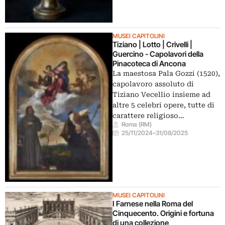
MUSEI CAPITOLINI
Tiziano | Lotto | Crivelli |
Guercino - Capolavori della
Pinacoteca di Ancona
La maestosa Pala Gozzi (1520),
capolavoro assoluto di
Tiziano Vecellio insieme ad
altre 5 celebri opere, tutte di
carattere religioso…
Roma (RM)
25/11/2024
–
31/08/2025
MUSEI CAPITOLINI
I Farnese nella Roma del
Cinquecento. Origini e fortuna
di una collezione