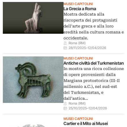
MUSEI CAPITOLINI
La Grecia a Roma
Mostra dedicata alla
riscoperta dei protagonisti
dell’arte greca e alla loro
eredità nella cultura romana e
occidentale.
Roma (RM)
28/11/2025
–
12/04/2026
MUSEI CAPITOLINI
Antiche civiltà del Turkmenistan
In mostra una ricca collezione
di opere provenienti dalla
Margiana protostorica (III-II
millennio a.C.), nel sud-est
del Turkmenistan, e
dall’antica…
Roma (RM)
25/10/2025
–
12/04/2026
MUSEI CAPITOLINI
Cartier e il Mito ai Musei