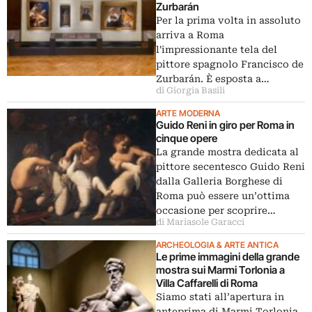
Zurbarán
Per la prima volta in assoluto
arriva a Roma
l'impressionante tela del
pittore spagnolo Francisco de
Zurbarán. È esposta a…
di Giorgia Basili
ARTE MODERNA
Guido Reni in giro per Roma in
cinque opere
La grande mostra dedicata al
pittore secentesco Guido Reni
dalla Galleria Borghese di
Roma può essere un’ottima
occasione per scoprire…
di Mariasole Garacci
ARCHEOLOGIA & ARTE ANTICA
Le prime immagini della grande
mostra sui Marmi Torlonia a
Villa Caffarelli di Roma
Siamo stati all’apertura in
anteprima di Marmi Torlonia.