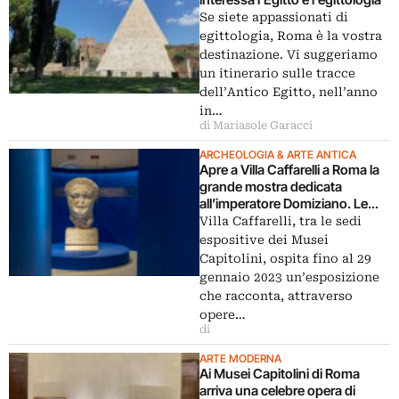
Se siete appassionati di
egittologia, Roma è la vostra
destinazione. Vi suggeriamo
un itinerario sulle tracce
dell’Antico Egitto, nell’anno
in…
di Mariasole Garacci
ARCHEOLOGIA & ARTE ANTICA
Apre a Villa Caffarelli a Roma la
grande mostra dedicata
all’imperatore Domiziano. Le
immagini
Villa Caffarelli, tra le sedi
espositive dei Musei
Capitolini, ospita fino al 29
gennaio 2023 un’esposizione
che racconta, attraverso
opere…
di
ARTE MODERNA
Ai Musei Capitolini di Roma
arriva una celebre opera di