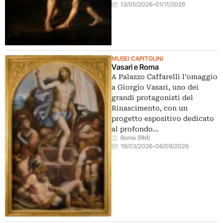
13/05/2026
–
01/11/2026
MUSEI CAPITOLINI
Vasari e Roma
A Palazzo Caffarelli l’omaggio
a Giorgio Vasari, uno dei
grandi protagonisti del
Rinascimento, con un
progetto espositivo dedicato
al profondo…
Roma (RM)
19/03/2026
–
06/09/2026