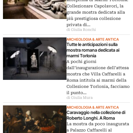
Collezionare Capolavori, la
grande mostra dedicata alla
più prestigiosa collezione
privata di…
di Giulia Ronchi
ARCHEOLOGIA & ARTE ANTICA
Tutte le anticipazioni sulla
mostra romana dedicata ai
marmi Torlonia
A pochi giorni
dall’inaugurazione dell’attesa
mostra che Villa Caffarelli a
Roma intitola ai marmi della
Collezione Torlonia, facciamo
il punto…
di Giulia Mura
ARCHEOLOGIA & ARTE ANTICA
Caravaggio nella collezione di
Roberto Longhi. A Roma
La mostra da poco inaugurata
a Palazzo Caffarelli al