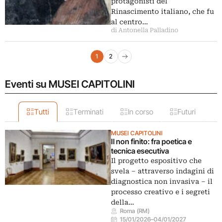
protagonisti del
Rinascimento italiano, che fu
al centro…
di Antonella Palladino
Navigazione articoli
1
2
Pagina successiva
Eventi su MUSEI CAPITOLINI
Tutti
Terminati
In corso
Futuri
MUSEI CAPITOLINI
Il non finito: fra poetica e
tecnica esecutiva
Il progetto espositivo che
svela – attraverso indagini di
diagnostica non invasiva – il
processo creativo e i segreti
della…
Roma (RM)
15/01/2026
–
04/01/2027