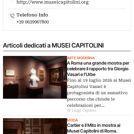
http://www.museicapitolini.org
Telefono Info
+39 0639967800
Articoli dedicati a MUSEI CAPITOLINI
ARTE MODERNA
A Roma una grande mostra per
celebrare il rapporto tra Giorgio
Vasari e l’Urbe
Fino al 19 luglio 2026 ai Musei
Capitolini Vasari è
protagonista di un esaustivo
percorso che chiude le
celebrazioni per…
di Luigi Capano
MODA
Cartier e il Mito in mostra ai
Musei Capitolini di Roma.