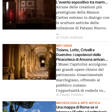
L’evento espositivo tra marmo
e gioiello
Alcune delle creazioni più
prestigiose della Maison
Cartier entrano in dialogo con
le sculture antiche della
collezione di Palazzo Nuovo.
…
di Giulio Solfrizzi
ARTI VISIVE
Tiziano, Lotto, Crivelli e
Guercino: i capolavori della
Pinacoteca di Ancona arrivano
a Roma per il Giubileo
I Musei Capitolini accolgono
sei grandi opere chiave del
patrimonio rinascimentale
marchigiano, offrendo al
pubblico romano
l’opportunità di vederle in…
di Fausto Politino
ARCHEOLOGIA & ARTE ANTICA
Una mappa di Roma se vi
interessa l’Egitto e l’egittologia