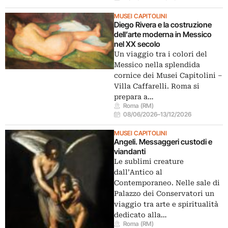
MUSEI CAPITOLINI
Diego Rivera e la costruzione
dell’arte moderna in Messico
nel XX secolo
Un viaggio tra i colori del
Messico nella splendida
cornice dei Musei Capitolini –
Villa Caffarelli. Roma si
prepara a…
Roma (RM)
08/06/2026
–
13/12/2026
MUSEI CAPITOLINI
Angeli. Messaggeri custodi e
viandanti
Le sublimi creature
dall’Antico al
Contemporaneo. Nelle sale di
Palazzo dei Conservatori un
viaggio tra arte e spiritualità
dedicato alla…
Roma (RM)