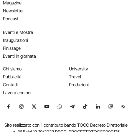
Magazine
Newsletter
Podcast
Eventi e Mostre
Inaugurazioni
Finissage
Eventi in giornata
Chi siamo
University
Pubblicità
Travel
Contatti
Produzioni
Lavora con noi
Seguici su Facebook
Seguici su Instagram
Seguici su X
Seguici su YouTube
Seguici su WhatsApp
Seguici su Telegram
Seguici su TikTok
Seguici su Link
Seguici su
Segui
Sito realizzato con il contributo bando TOCC Decreto Direttoriale
n. 385 del 19/10/2022 PROT. PROGETTOTOCC0000125