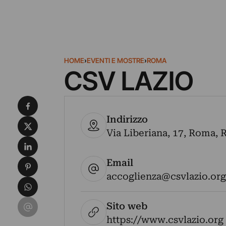
HOME
›
EVENTI E MOSTRE
›
ROMA
CSV LAZIO
Condividi su Facebook
Indirizzo
Condividi su X
Via Liberiana, 17, Roma, R
Condividi su LinkedIn
Email
Condividi su Pinterest
accoglienza@csvlazio.org
Condividi su WhatsApp
Condividi su Email
Sito web
https://www.csvlazio.org