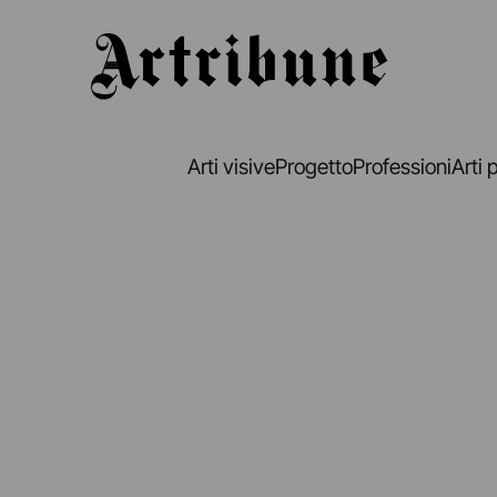
Artribune
Arti visive
Progetto
Professioni
Arti 