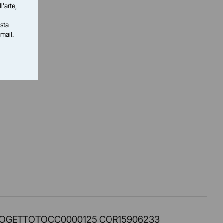
l'arte,
sta
email.
PROT. PROGETTOTOCC0000125 COR15906233