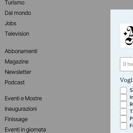
Turismo
Dal mondo
Jobs
Television
Abbonamenti
Nom
Magazine
(Requ
Newsletter
First
Vogl
Podcast
S
I
Eventi e Mostre
R
Inaugurazioni
T
P
Finissage
F
Eventi in giornata