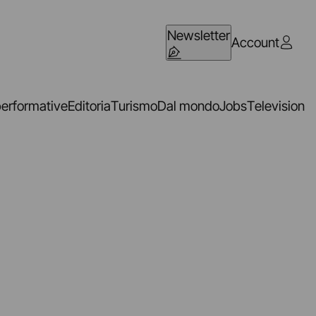
Newsletter
Account
performative
Editoria
Turismo
Dal mondo
Jobs
Television