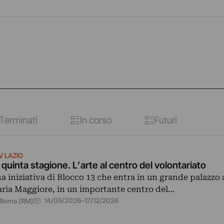
Terminati
In corso
Futuri
V LAZIO
 quinta stagione. L’arte al centro del volontariato
a iniziativa di Blocco 13 che entra in un grande palazzo 
ria Maggiore, in un importante centro del…
14/05/2026
–
17/12/2026
Roma (RM)