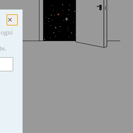
 ogni
e
te.