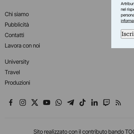
Artribun
nel ris
Chi siamo
personal
informa
Pubblicità
Iscri
Contatti
Lavora con noi
University
Travel
Produzioni
Seguici su Facebook
Seguici su Instagram
Seguici su X
Seguici su YouTube
Seguici su WhatsApp
Seguici su Telegr
Seguici su TikT
Seguici su L
Seguici 
Segui
Sito realizzato con il contributo band