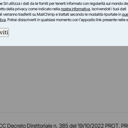
e Srl utilizza i dati da te forniti per tenerti informato con regolarità sul mondo del
petto della privacy come indicato nella
nostra informativa
. Iscrivendoti i tuoi dati
i verranno trasferiti su MailChimp e trattati secondo le modalità riportate in
que
tiva
. Potrai disiscriverti in qualsiasi momento con l'apposito link presente nelle 
viti
am
ok
inkedIn
su Twitch
ci su Rss
o TOCC Decreto Direttoriale n. 385 del 19/10/2022 