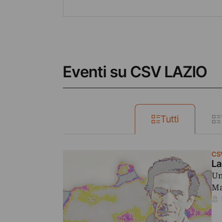
Eventi su CSV LAZIO
Tutti
CS
La
Un
Ma