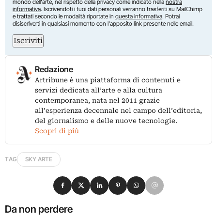
mondo dell'arte, nel rispetto della privacy come indicato nella
nostra
informativa
. Iscrivendoti i tuoi dati personali verranno trasferiti su MailChimp
e trattati secondo le modalità riportate in
questa informativa
. Potrai
disiscriverti in qualsiasi momento con l'apposito link presente nelle email.
Iscriviti
Redazione
Artribune è una piattaforma di contenuti e
servizi dedicata all’arte e alla cultura
contemporanea, nata nel 2011 grazie
all’esperienza decennale nel campo dell’editoria,
del giornalismo e delle nuove tecnologie.
Scopri di più
TAG
SKY ARTE
Condividi su Facebook
Condividi su X
Condividi su LinkedIn
Condividi su Pinterest
Condividi su WhatsApp
Condividi su Email
Da non perdere