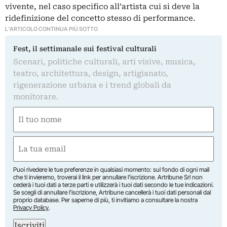
vivente, nel caso specifico all’artista cui si deve la
ridefinizione del concetto stesso di performance.
L'ARTICOLO CONTINUA PIÙ SOTTO
Fest, il settimanale sui festival culturali
Scenari, politiche culturali, arti visive, musica,
teatro, architettura, design, artigianato,
rigenerazione urbana e i trend globali da
monitorare.
Nome
(Obbligatorio)
Nome
Email
(Obbligatorio)
Puoi rivedere le tue preferenze in qualsiasi momento: sul fondo di ogni mail
che ti invieremo, troverai il link per annullare l’iscrizione. Artribune Srl non
cederà i tuoi dati a terze parti e utilizzerà i tuoi dati secondo le tue indicazioni.
Se scegli di annullare l’iscrizione, Artribune cancellerà i tuoi dati personali dal
proprio database. Per saperne di più, ti invitiamo a consultare la nostra
Privacy Policy
.
Iscriviti