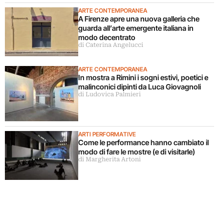
ARTE CONTEMPORANEA
A Firenze apre una nuova galleria che
guarda all’arte emergente italiana in
modo decentrato
di Caterina Angelucci
ARTE CONTEMPORANEA
In mostra a Rimini i sogni estivi, poetici e
malinconici dipinti da Luca Giovagnoli
di Ludovica Palmieri
ARTI PERFORMATIVE
Come le performance hanno cambiato il
modo di fare le mostre (e di visitarle)
di Margherita Artoni