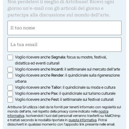
Non perdetevi il meglio di Artribune! Ricevi ogni
giorno un'e-mail con gli articoli del giorno e
partecipa alla discussione sul mondo dell'arte.
Nome
(Required)
First
Email
(Required)
Opzioni
Voglio ricevere anche
Segnala
: focus su mostre, festival,
didattica ed eventi culturali
Voglio ricevere anche
Incanti
: il settimanale sul mercato dell'arte
Voglio ricevere anche
Render
: il quindicinale sulla rigenerazione
urbana
Voglio ricevere anche
Tailor
: il quindicinale su moda e cultura
Voglio ricevere anche
Pax
: il quindicinale sul turismo culturale
Voglio ricevere anche
Fest
: il settimanale sui festival culturali
Artribune Srl utilizza i dati da te forniti per tenerti informato con regolarità sul
mondo dell'arte, nel rispetto della privacy come indicato nella
nostra
informativa
. Iscrivendoti i tuoi dati personali verranno trasferiti su MailChimp
e trattati secondo le modalità riportate in
questa informativa
. Potrai
disiscriverti in qualsiasi momento con l'apposito link presente nelle email.