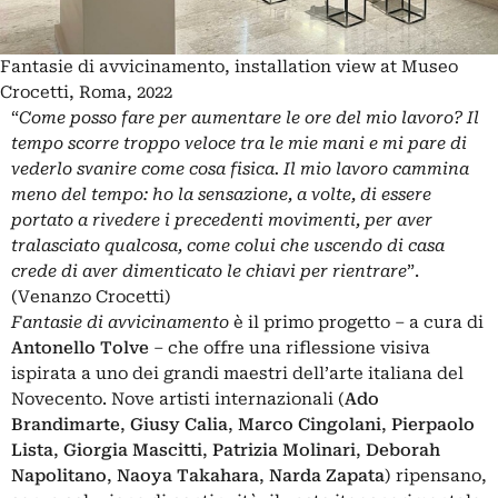
Fantasie di avvicinamento, installation view at Museo
Crocetti, Roma, 2022
“
Come posso fare per aumentare le ore del mio lavoro? Il
tempo scorre troppo veloce tra le mie mani e mi pare di
vederlo svanire come cosa fisica. Il mio lavoro cammina
meno del tempo: ho la sensazione, a volte, di essere
portato a rivedere i precedenti movimenti, per aver
tralasciato qualcosa, come colui che uscendo di casa
crede di aver dimenticato le chiavi per rientrare
”.
(Venanzo Crocetti)
Fantasie di avvicinamento
è il primo progetto ‒ a cura di
Antonello Tolve
‒ che offre una riflessione visiva
ispirata a uno dei grandi maestri dell’arte italiana del
Novecento. Nove artisti internazionali (
Ado
Brandimarte
,
Giusy Calia
,
Marco Cingolani
,
Pierpaolo
Lista
,
Giorgia Mascitti
,
Patrizia Molinari
,
Deborah
Napolitano
,
Naoya Takahara
,
Narda Zapata
) ripensano,