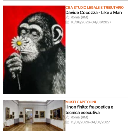
CBA STUDIO LEGALE E TRIBUTARIO
Davide Cocozza - Like a Man
Roma (RM)
10/06/2026
–
04/06/2027
MUSEI CAPITOLINI
Il non finito: fra poetica e
tecnica esecutiva
Roma (RM)
15/01/2026
–
04/01/2027