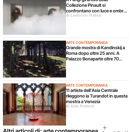
Collezione Pinault si
confrontano con luce e ombra
di Ludovico Pratesi
in una grande mostra
ARTE CONTEMPORANEA
Grande mostra di Kandinskij a
Roma dopo oltre 25 anni. A
Palazzo Bonaparte oltre 70
opere dal Pompidou
ARTE CONTEMPORANEA
11 artiste dell’Asia Centrale
rileggono la Turandot in questa
mostra a Venezia
di Aldo Premoli
Altri articoli di: arte contemporanea