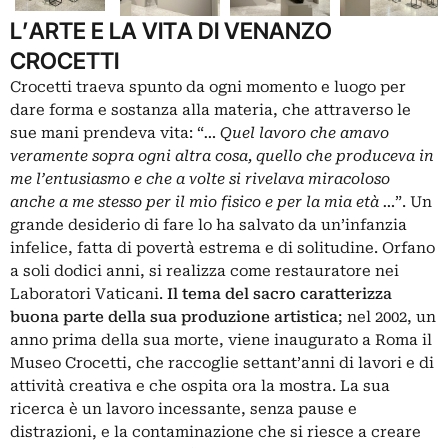
L’ARTE E LA VITA DI VENANZO
CROCETTI
Crocetti traeva spunto da ogni momento e luogo per
dare forma e sostanza alla materia, che attraverso le
sue mani prendeva vita: “
… Quel lavoro che amavo
veramente sopra ogni altra cosa, quello che produceva in
me l’entusiasmo e che a volte si rivelava miracoloso
anche a me stesso per il mio fisico e per la mia età …
”. Un
grande desiderio di fare lo ha salvato da un’infanzia
infelice, fatta di povertà estrema e di solitudine. Orfano
a soli dodici anni, si realizza come restauratore nei
Laboratori Vaticani.
Il tema del sacro caratterizza
buona parte della sua produzione artistica
; nel 2002, un
anno prima della sua morte, viene inaugurato a Roma il
Museo Crocetti, che raccoglie settant’anni di lavori e di
attività creativa e che ospita ora la mostra. La sua
ricerca è un lavoro incessante, senza pause e
distrazioni, e la contaminazione che si riesce a creare