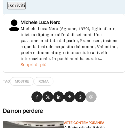
Iscriviti
Michele Luca Nero
Michele Luca Nero (Agnone, 1979), figlio d’arte,
inizia a dipingere all’età di sei anni. Una
passione ereditata dal padre, Francesco, insieme
a quella teatrale acquisita dal nonno, Valentino,
poeta e drammaturgo riconosciuto a livello
internazionale. In pochi anni ha curato…
Scopri di più
TAG
MOSTRE
ROMA
Condividi su Facebook
Condividi su X
Condividi su LinkedIn
Condividi su Pinterest
Condividi su WhatsApp
Condividi su Email
Da non perdere
ARTE CONTEMPORANEA
A Parigi gli artisti della