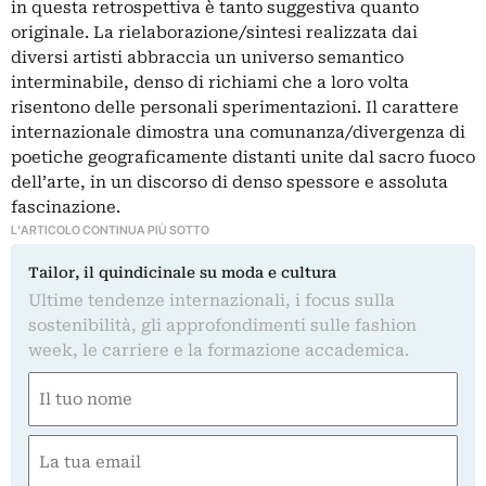
in questa retrospettiva è tanto suggestiva quanto
originale. La rielaborazione/sintesi realizzata dai
diversi artisti abbraccia un universo semantico
interminabile, denso di richiami che a loro volta
risentono delle personali sperimentazioni. Il carattere
internazionale dimostra una comunanza/divergenza di
poetiche geograficamente distanti unite dal sacro fuoco
dell’arte, in un discorso di denso spessore e assoluta
fascinazione.
L'ARTICOLO CONTINUA PIÙ SOTTO
Tailor, il quindicinale su moda e cultura
Ultime tendenze internazionali, i focus sulla
sostenibilità, gli approfondimenti sulle fashion
week, le carriere e la formazione accademica.
Nome
(Required)
First
Email
(Required)