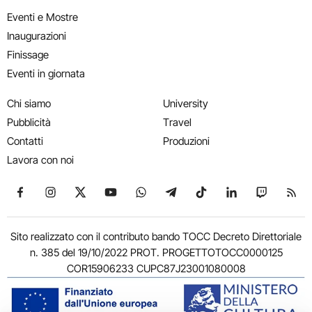
Eventi e Mostre
Inaugurazioni
Finissage
Eventi in giornata
Chi siamo
University
Pubblicità
Travel
Contatti
Produzioni
Lavora con noi
Seguici su Facebook
Seguici su Instagram
Seguici su X
Seguici su YouTube
Seguici su WhatsApp
Seguici su Telegram
Seguici su TikTok
Seguici su Link
Seguici su
Segui
Sito realizzato con il contributo bando TOCC Decreto Direttoriale
n. 385 del 19/10/2022 PROT. PROGETTOTOCC0000125
COR15906233 CUPC87J23001080008