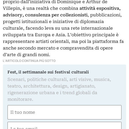
proprio dall’iniziativa di Dominique e Arthur de
Villepin, è una realtà che combina
attività espositiva,
advisory, consulenza per collezionisti
, pubblicazioni,
progetti istituzionali e iniziative di diplomazia
culturale, facendo leva su una rete internazionale
sviluppata tra Europa e Asia. L’obiettivo principale è
rappresentare artisti orientali, ma poi la piattaforma fa
anche secondo mercato e compravendita di opere
d’arte di grandi nomi.
L'ARTICOLO CONTINUA PIÙ SOTTO
Fest, il settimanale sui festival culturali
Scenari, politiche culturali, arti visive, musica,
teatro, architettura, design, artigianato,
rigenerazione urbana e i trend globali da
monitorare.
Nome
(Obbligatorio)
Nome
Email