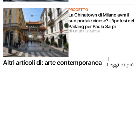
PROGETTO
La Chinatown di Milano avrà il
suo portale cinese? L’ipotesi del
Paifang per Paolo Sarpi
di Giulia Giaume
Altri articoli di: arte contemporanea
Leggi di più