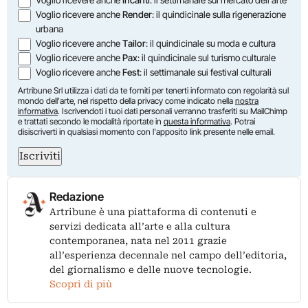
Voglio ricevere anche
Incanti
: il settimanale sul mercato dell'arte
Voglio ricevere anche
Render
: il quindicinale sulla rigenerazione
urbana
Voglio ricevere anche
Tailor
: il quindicinale su moda e cultura
Voglio ricevere anche
Pax
: il quindicinale sul turismo culturale
Voglio ricevere anche
Fest
: il settimanale sui festival culturali
Artribune Srl utilizza i dati da te forniti per tenerti informato con regolarità sul
mondo dell'arte, nel rispetto della privacy come indicato nella
nostra
informativa
. Iscrivendoti i tuoi dati personali verranno trasferiti su MailChimp
e trattati secondo le modalità riportate in
questa informativa
. Potrai
disiscriverti in qualsiasi momento con l'apposito link presente nelle email.
Iscriviti
Redazione
Artribune è una piattaforma di contenuti e
servizi dedicata all’arte e alla cultura
contemporanea, nata nel 2011 grazie
all’esperienza decennale nel campo dell’editoria,
del giornalismo e delle nuove tecnologie.
Scopri di più