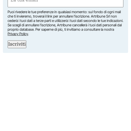
(Obbligatorio)
Puoi rivedere le tue preferenze in qualsiasi momento: sul fondo di ogni mail
che ti invieremo, troverai il link per annullare l’iscrizione. Artribune Srl non
cederà i tuoi dati a terze parti e utilizzerà i tuoi dati secondo le tue indicazioni.
Se scegli di annullare l’iscrizione, Artribune cancellerà i tuoi dati personali dal
proprio database. Per saperne di più, ti invitiamo a consultare la nostra
Privacy Policy
.
Iscriviti