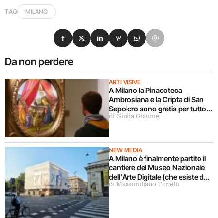
TAG
MILANO
Condividi su Facebook
Condividi su X
Condividi su LinkedIn
Condividi su Pinterest
Condividi su WhatsApp
Condividi su Email
Da non perdere
ARTI VISIVE
A Milano la Pinacoteca
Ambrosiana e la Cripta di San
Sepolcro sono gratis per tutto
di Giulia Giaume
agosto (ma solo per milanesi)
NEW MEDIA
A Milano è finalmente partito il
cantiere del Museo Nazionale
dell’Arte Digitale (che esiste da
di Massimiliano Tonelli
5 anni ma ancora non c’è)