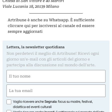
Chiesa di San Vittore e 40 Martiri
Viale Lucania 18, 20139 Milano
Artribune è anche su Whatsapp. È sufficiente
cliccare qui
per iscriversi al canale ed essere
sempre aggiornati
Lettera, la newsletter quotidiana
Non perdetevi il meglio di Artribune! Ricevi ogni
giorno un'e-mail con gli articoli del giorno e
partecipa alla discussione sul mondo dell'arte.
Nome
(Obbligatorio)
Nome
Email
(Obbligatorio)
Opzioni
Voglio ricevere anche
Segnala
: focus su mostre, festival,
didattica ed eventi culturali