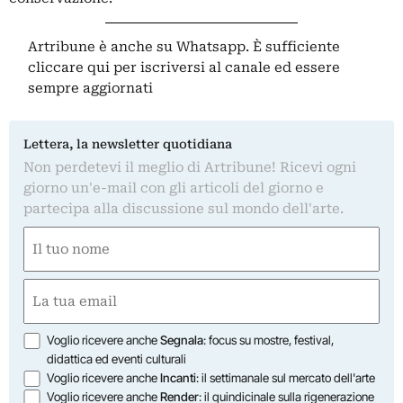
Artribune è anche su Whatsapp. È sufficiente
cliccare qui
per iscriversi al canale ed essere
sempre aggiornati
Lettera, la newsletter quotidiana
Non perdetevi il meglio di Artribune! Ricevi ogni
giorno un'e-mail con gli articoli del giorno e
partecipa alla discussione sul mondo dell'arte.
Nome
(Required)
First
Email
(Required)
Opzioni
Voglio ricevere anche
Segnala
: focus su mostre, festival,
didattica ed eventi culturali
Voglio ricevere anche
Incanti
: il settimanale sul mercato dell'arte
Voglio ricevere anche
Render
: il quindicinale sulla rigenerazione