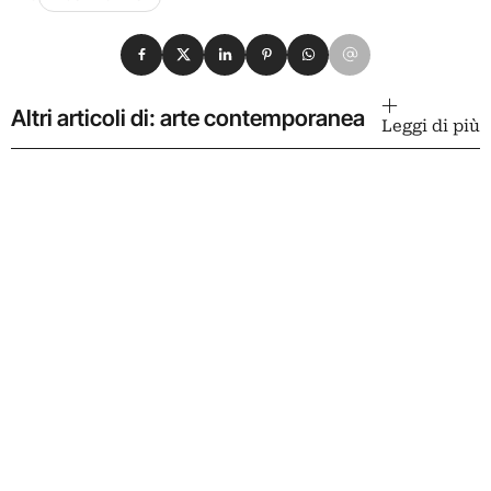
Condividi su Facebook
Condividi su X
Condividi su LinkedIn
Condividi su Pinterest
Condividi su WhatsApp
Condividi su Email
Altri articoli di: arte contemporanea
Leggi di più