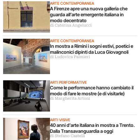
ARTE CONTEMPORANEA
A Firenze apre una nuova galleria che
guarda all’arte emergente italiana in
modo decentrato
di Caterina Angelucci
ARTE CONTEMPORANEA
In mostra a Rimini i sogni estivi, poetici e
malinconici dipinti da Luca Giovagnoli
di Ludovica Palmieri
ARTI PERFORMATIVE
Come le performance hanno cambiato il
modo di fare le mostre (e di visitarle)
di Margherita Artoni
ARTI VISIVE
40 anni d’arte italiana in mostra a Trento.
Dalla Transavanguardia a oggi
di Stefano Castelli