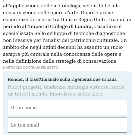
all’applicazione delle metodologie scientifiche alla
conservazione delle opere d’arte. Dopo le prime
esperienze di ricerca tra Italia e Regno Unito, tra cui un
periodo all’
Imperial College di Londra
, Casadio si è
specializzata nello sviluppo di tecniche diagnostiche
non invasive per l’analisi del patrimonio culturale. Un
ambito che negli ultimi decenni ha assunto un ruolo
sempre più centrale nella conoscenza delle opere e
nella definizione delle strategie di conservazione.
L'ARTICOLO CONTINUA PIÙ SOTTO
Render, il bisettimanale sulla rigenerazione urbana
Nuovi progetti, tendenze, strategie virtuose, storie
da tutto il mondo, interviste e molto altro.
Nome
(Required)
First
Email
(Required)