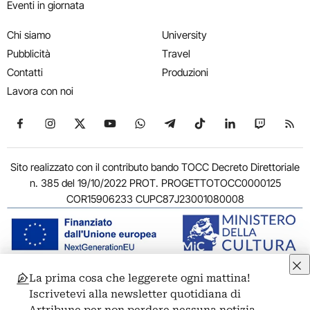
Eventi in giornata
Chi siamo
University
Pubblicità
Travel
Contatti
Produzioni
Lavora con noi
Seguici su Facebook
Seguici su Instagram
Seguici su X
Seguici su YouTube
Seguici su WhatsApp
Seguici su Telegram
Seguici su TikTok
Seguici su Link
Seguici su
Segui
Sito realizzato con il contributo bando TOCC Decreto Direttoriale
n. 385 del 19/10/2022 PROT. PROGETTOTOCC0000125
COR15906233 CUPC87J23001080008
La prima cosa che leggerete ogni mattina!
© 2011-2026 ARTRIBUNE srl – Corso Vittorio Emanuele II, 287 –
Iscrivetevi alla newsletter quotidiana di
00186 Roma - P.I. 11381581005