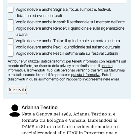
Opzioni
Voglio ricevere anche
Segnala
: focus su mostre, festival,
didattica ed eventi culturali
Voglio ricevere anche
Incanti
: il settimanale sul mercato dell'arte
Voglio ricevere anche
Render
: il quindicinale sulla rigenerazione
urbana
Voglio ricevere anche
Tailor
: il quindicinale su moda e cultura
Voglio ricevere anche
Pax
: il quindicinale sul turismo culturale
Voglio ricevere anche
Fest
: il settimanale sui festival culturali
Artribune Srl utilizza i dati da te forniti per tenerti informato con regolarità sul
mondo dell'arte, nel rispetto della privacy come indicato nella
nostra
informativa
. Iscrivendoti i tuoi dati personali verranno trasferiti su MailChimp
e trattati secondo le modalità riportate in
questa informativa
. Potrai
disiscriverti in qualsiasi momento con l'apposito link presente nelle email.
Iscriviti
Arianna Testino
Nata a Genova nel 1983, Arianna Testino si è
formata tra Bologna e Venezia, laureandosi al
DAMS in Storia dell’arte medievale-moderna e
specializzandosi allo IUAV in Progettazione e