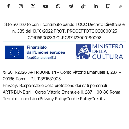
Seguici su Facebook
Seguici su Instagram
Seguici su X
Seguici su YouTube
Seguici su WhatsApp
Seguici su Telegram
Seguici su TikTok
Seguici su Link
Seguici su
Segui
Sito realizzato con il contributo bando TOCC Decreto Direttoriale
n. 385 del 19/10/2022 PROT. PROGETTOTOCC0000125
COR15906233 CUPC87J23001080008
© 2011-2026 ARTRIBUNE srl – Corso Vittorio Emanuele II, 287 –
00186 Roma - P.I. 11381581005
Privacy: Responsabile della protezione dei dati personali
ARTRIBUNE srl – Corso Vittorio Emanuele II, 287 – 00186 Roma
Termini e condizioni
Privacy Policy
Cookie Policy
Credits