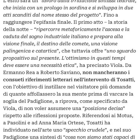
L’esito sarà un “
lavoro dalla irriducibile sintassi teatrale,
che inizia con un prologo in sordina e si sviluppa in due
atti scanditi dal nome stesso del progetto
”. Fino a
raggiungere l’epifania finale. Il primo atto – la storia
della notte ‒ “
ripercorre metaforicamente l’ascesa e la
caduta del sogno industriale italiano e prepara alla
visione finale, il destino delle comete, una visione
palingenica e catartica
”, che tuttavia offre “
uno sguardo
propositivo sul presente. L’ottimismo in questi tempi
deve essere una necessità etica
”, ha precisato Viola. Da
Ermanno Rea a Roberto Saviano,
non mancheranno i
consueti riferimenti letterari nell’intervento di Tosatti
,
con l’obiettivo di instillare nel visitatore più domande
di quante affollassero la sua mente prima di varcare la
soglia del Padiglione, a riprova, come specificato da
Viola, di non voler assumere una “
posizione decisa
”
rispetto alle riflessioni proposte. Riferendosi ai Motus,
a Pasolini e ad Anna Maria Ortese, Tosatti ha
individuato nell’arte uno “
specchio crudele
”, e nel suo
Padiglione una sintesi di “
cosa non siamo stati capaci di