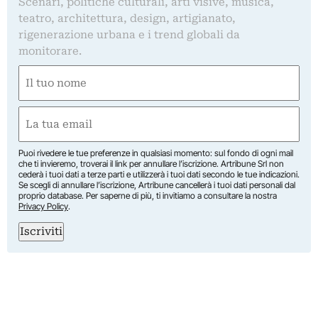
Scenari, politiche culturali, arti visive, musica,
teatro, architettura, design, artigianato,
rigenerazione urbana e i trend globali da
monitorare.
Nome
(Obbligatorio)
Nome
Email
(Obbligatorio)
Puoi rivedere le tue preferenze in qualsiasi momento: sul fondo di ogni mail
che ti invieremo, troverai il link per annullare l’iscrizione. Artribune Srl non
cederà i tuoi dati a terze parti e utilizzerà i tuoi dati secondo le tue indicazioni.
Se scegli di annullare l’iscrizione, Artribune cancellerà i tuoi dati personali dal
proprio database. Per saperne di più, ti invitiamo a consultare la nostra
Privacy Policy
.
Iscriviti