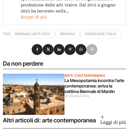
produzione delle arti visive. Dal 2015 a giugno
2023 ha lavorato nella…
Scopri di più
TAG
BIENNALE ARTE 2022
BIENNALI
PADIGLIONE ITALIA
Condividi su Facebook
Condividi su X
Condividi su LinkedIn
Condividi su Pinterest
Condividi su WhatsApp
Condividi su Email
Da non perdere
ARTE CONTEMPORANEA
La Mesopotamia incontra l’arte
contemporanea: arriva la
settima Biennale di Mardin
di Diana Cava
Altri articoli di: arte contemporanea
Leggi di più