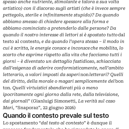
spesso anche nutriente, stimolante e talora a sua volta
artistico) con il discorso sugli artisti (che è invece sempre
pettegolo, sterile e infinitamente stupido)? Da quando
abbiamo smesso di chiedere spessore alla forma e
abbiamo cominciato a pretenderlo dalle persone? Da
quando il nostro interesse di lettori si è spostato tutto
dal
testo al contesto
, e da quando l’opera stessa – il modo in
cui è scritta, le energie consce e inconsce che mobilita, lo
scarto che esprime rispetto alla vita che facciamo tutti i
giorni – è diventato un dettaglio fastidioso, schiacciata
dall’esigenza di aderire conformisticamente, nell’ambito
letterario, a valori imposti da saperi
non
letterari? Quelli
del diritto, della morale o magari semplicemente del
bon
ton
. Quelli virtuistici sbandierati più o meno
ipocritamente ogni giorno dalla rete, dalla televisione,
dai giornali
” (Gianluigi Simonetti,
La verità sul caso
Mari
, “Snaporaz”, 22 giugno 2026)
Quando il contesto prevale sul testo
Lo spostamento “
dal testo al contesto
” è dunque il