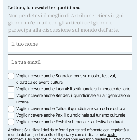
Lettera, la newsletter quotidiana
Non perdetevi il meglio di Artribune! Ricevi ogni
giorno un'e-mail con gli articoli del giorno e
partecipa alla discussione sul mondo dell'arte.
Nome
(Required)
First
Email
(Required)
Opzioni
Voglio ricevere anche
Segnala
: focus su mostre, festival,
didattica ed eventi culturali
Voglio ricevere anche
Incanti
: il settimanale sul mercato dell'arte
Voglio ricevere anche
Render
: il quindicinale sulla rigenerazione
urbana
Voglio ricevere anche
Tailor
: il quindicinale su moda e cultura
Voglio ricevere anche
Pax
: il quindicinale sul turismo culturale
Voglio ricevere anche
Fest
: il settimanale sui festival culturali
Artribune Srl utilizza i dati da te forniti per tenerti informato con regolarità sul
mondo dell'arte, nel rispetto della privacy come indicato nella
nostra
informativa
. Iscrivendoti i tuoi dati personali verranno trasferiti su MailChimp