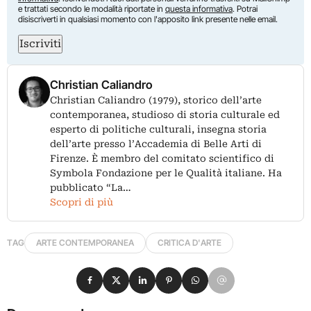
e trattati secondo le modalità riportate in
questa informativa
. Potrai
disiscriverti in qualsiasi momento con l'apposito link presente nelle email.
Iscriviti
Christian Caliandro
Christian Caliandro (1979), storico dell’arte
contemporanea, studioso di storia culturale ed
esperto di politiche culturali, insegna storia
dell’arte presso l’Accademia di Belle Arti di
Firenze. È membro del comitato scientifico di
Symbola Fondazione per le Qualità italiane. Ha
pubblicato “La…
Scopri di più
TAG
ARTE CONTEMPORANEA
CRITICA D'ARTE
Condividi su Facebook
Condividi su X
Condividi su LinkedIn
Condividi su Pinterest
Condividi su WhatsApp
Condividi su Email