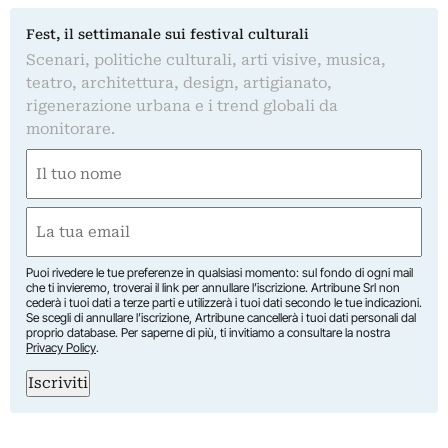
Fest, il settimanale sui festival culturali
Scenari, politiche culturali, arti visive, musica,
teatro, architettura, design, artigianato,
rigenerazione urbana e i trend globali da
monitorare.
Nome
(Required)
First
Email
(Required)
Puoi rivedere le tue preferenze in qualsiasi momento: sul fondo di ogni mail
che ti invieremo, troverai il link per annullare l’iscrizione. Artribune Srl non
cederà i tuoi dati a terze parti e utilizzerà i tuoi dati secondo le tue indicazioni.
Se scegli di annullare l’iscrizione, Artribune cancellerà i tuoi dati personali dal
proprio database. Per saperne di più, ti invitiamo a consultare la nostra
Privacy Policy
.
Iscriviti