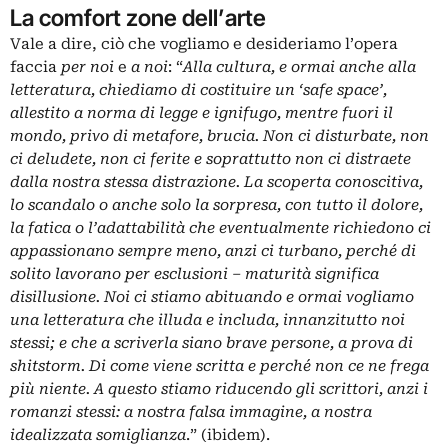
La comfort zone dell’arte
Vale a dire, ciò che vogliamo e desideriamo l’opera
faccia
per noi
e
a noi
: “
Alla cultura, e ormai anche alla
letteratura, chiediamo di costituire un ‘
safe space
’,
allestito a norma di legge e ignifugo, mentre fuori il
mondo, privo di metafore, brucia. Non ci disturbate, non
ci deludete, non ci ferite e soprattutto non ci distraete
dalla nostra stessa distrazione. La scoperta conoscitiva,
lo scandalo o anche solo la sorpresa, con tutto il dolore,
la fatica o l’adattabilità che eventualmente richiedono ci
appassionano sempre meno, anzi ci turbano, perché di
solito lavorano per esclusioni – maturità significa
disillusione. Noi ci stiamo abituando e ormai vogliamo
una letteratura che illuda e includa, innanzitutto noi
stessi; e che a scriverla siano brave persone, a prova di
shitstorm. Di come viene scritta e perché non ce ne frega
più niente. A questo stiamo riducendo gli scrittori, anzi i
romanzi stessi: a nostra falsa immagine, a nostra
idealizzata somiglianza
.” (ibidem).