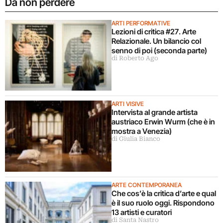
Da non perdere
ARTI PERFORMATIVE
Lezioni di critica #27. Arte
Relazionale. Un bilancio col
senno di poi (seconda parte)
di Roberto Ago
ARTI VISIVE
Intervista al grande artista
austriaco Erwin Wurm (che è in
mostra a Venezia)
di Giulia Bianco
ARTE CONTEMPORANEA
Che cos’è la critica d’arte e qual
è il suo ruolo oggi. Rispondono
13 artisti e curatori
di Santa Nastro