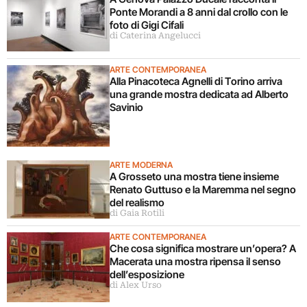
Ponte Morandi a 8 anni dal crollo con le
foto di Gigi Cifali
di Caterina Angelucci
ARTE CONTEMPORANEA
Alla Pinacoteca Agnelli di Torino arriva
una grande mostra dedicata ad Alberto
Savinio
ARTE MODERNA
A Grosseto una mostra tiene insieme
Renato Guttuso e la Maremma nel segno
del realismo
di Gaia Rotili
ARTE CONTEMPORANEA
Che cosa significa mostrare un’opera? A
Macerata una mostra ripensa il senso
dell’esposizione
di Alex Urso