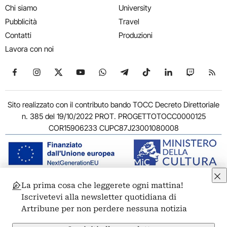
Chi siamo
University
Pubblicità
Travel
Contatti
Produzioni
Lavora con noi
Seguici su Facebook
Seguici su Instagram
Seguici su X
Seguici su YouTube
Seguici su WhatsApp
Seguici su Telegram
Seguici su TikTok
Seguici su Link
Seguici su
Segui
Sito realizzato con il contributo bando TOCC Decreto Direttoriale
n. 385 del 19/10/2022 PROT. PROGETTOTOCC0000125
COR15906233 CUPC87J23001080008
La prima cosa che leggerete ogni mattina!
© 2011-2026 ARTRIBUNE srl – Corso Vittorio Emanuele II, 287 –
Iscrivetevi alla newsletter quotidiana di
00186 Roma - P.I. 11381581005
Artribune per non perdere nessuna notizia
Privacy: Responsabile della protezione dei dati personali
ARTRIBUNE srl – Corso Vittorio Emanuele II, 287 – 00186 Roma