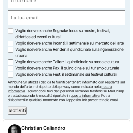
(Obbligatorio)
Nome
Email
(Obbligatorio)
Opzioni
Voglio ricevere anche
Segnala
: focus su mostre, festival,
didattica ed eventi culturali
Voglio ricevere anche
Incanti
: il settimanale sul mercato dell'arte
Voglio ricevere anche
Render
: il quindicinale sulla rigenerazione
urbana
Voglio ricevere anche
Tailor
: il quindicinale su moda e cultura
Voglio ricevere anche
Pax
: il quindicinale sul turismo culturale
Voglio ricevere anche
Fest
: il settimanale sui festival culturali
Artribune Srl utilizza i dati da te forniti per tenerti informato con regolarità sul
mondo dell'arte, nel rispetto della privacy come indicato nella
nostra
informativa
. Iscrivendoti i tuoi dati personali verranno trasferiti su MailChimp
e trattati secondo le modalità riportate in
questa informativa
. Potrai
disiscriverti in qualsiasi momento con l'apposito link presente nelle email.
Iscriviti
Christian Caliandro