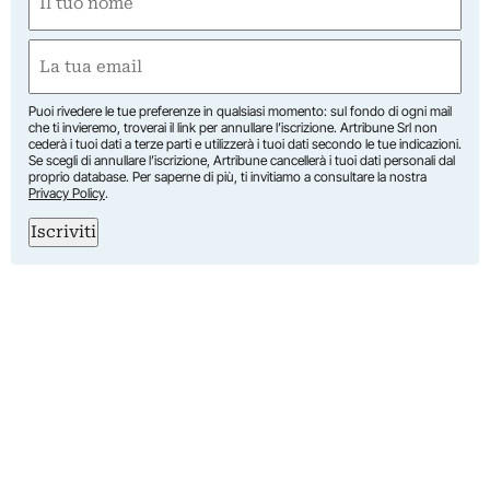
(Obbligatorio)
Nome
Email
(Obbligatorio)
Puoi rivedere le tue preferenze in qualsiasi momento: sul fondo di ogni mail
che ti invieremo, troverai il link per annullare l’iscrizione. Artribune Srl non
cederà i tuoi dati a terze parti e utilizzerà i tuoi dati secondo le tue indicazioni.
Se scegli di annullare l’iscrizione, Artribune cancellerà i tuoi dati personali dal
proprio database. Per saperne di più, ti invitiamo a consultare la nostra
Privacy Policy
.
Iscriviti