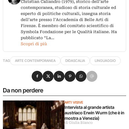
Christian Caliandro (1979), storico dell’arte
contemporanea, studioso di storia culturale ed
esperto di politiche culturali, insegna storia
dell’arte presso l’Accademia di Belle Arti di
Firenze. È membro del comitato scientifico di
Symbola Fondazione per le Qualità italiane. Ha
pubblicato “La…
Scopri di più
TAG
ARTE CONTEMPORANEA
DIDASCALIA
LINGUAGGIO
Condividi su Facebook
Condividi su X
Condividi su LinkedIn
Condividi su Pinterest
Condividi su WhatsApp
Condividi su Email
Da non perdere
ARTI VISIVE
Intervista al grande artista
austriaco Erwin Wurm (che è in
mostra a Venezia)
di Giulia Bianco