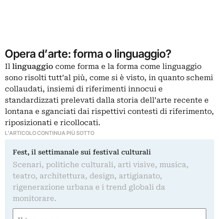
Opera d’arte: forma o linguaggio?
Il
linguaggio
come forma e la forma come linguaggio
sono risolti tutt’al più, come si è visto, in quanto schemi
collaudati, insiemi di riferimenti innocui e
standardizzati prelevati dalla storia dell’arte recente e
lontana e sganciati dai rispettivi contesti di riferimento,
riposizionati e ricollocati.
L'ARTICOLO CONTINUA PIÙ SOTTO
Fest, il settimanale sui festival culturali
Scenari, politiche culturali, arti visive, musica,
teatro, architettura, design, artigianato,
rigenerazione urbana e i trend globali da
monitorare.
Nome