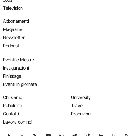
Television
Abbonamenti
Magazine
Newsletter
Podcast
Eventi e Mostre
Inaugurazioni
Finissage
Eventi in giornata
Chi siamo
University
Pubblicità
Travel
Contatti
Produzioni
Lavora con noi
Seguici su Facebook
Seguici su Instagram
Seguici su X
Seguici su YouTube
Seguici su WhatsApp
Seguici su Telegram
Seguici su TikTok
Seguici su Link
Seguici su
Segui