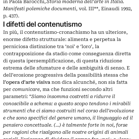
in Paola Barocchi,
Storia moderna dell’arte in Italia.
Manifesti polemiche documenti
, vol. III**, Einaudi 1992,
p. 437).
I difetti del contenutismo
In più, il contenutismo-cronachismo ha un ulteriore,
enorme difetto strutturale: alimenta e perpetua la
perniciosa distinzione tra ‘noi’ e ‘loro’, la
contrapposizione da stadio come conseguenza diretta
di questa ipersemplificazione, di questa riduzione
estrema delle sfumature e delle ambiguità di senso. E
dell’erosione progressiva della possibilità stessa che
l’opera d’arte visiva
non dica alcunché, non sia fatta
per
comunicare
, ma che funzioni secondo altri
parametri: “
Siamo insomma costretti a ridurre il
conoscibile a schema: a questo scopo tendono i mirabili
strumenti che ci siamo costruiti nel corso dell’evoluzione
e che sono specifici del genere umano, il linguaggio ed il
pensiero concettuale. (…) è talmente forte in noi, forse
per ragioni che risalgono alle nostre origini di animali