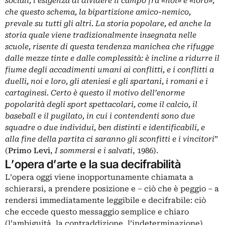
sociali, l’esigenza di dividere il campo fra «noi» e «loro»,
che questo schema, la bipartizione amico-nemico,
prevale su tutti gli altri. La storia popolare, ed anche la
storia quale viene tradizionalmente insegnata nelle
scuole, risente di questa tendenza manichea che rifugge
dalle mezze tinte e dalle complessità: è incline a ridurre il
fiume degli accadimenti umani ai conflitti, e i conflitti a
duelli, noi e loro, gli ateniesi e gli spartani, i romani e i
cartaginesi. Certo è questo il motivo dell’enorme
popolarità degli sport spettacolari, come il calcio, il
baseball e il pugilato, in cui i contendenti sono due
squadre o due individui, ben distinti e identificabili, e
alla fine della partita ci saranno gli sconfitti e i vincitori
”
(
Primo
Levi
,
I sommersi e i salvati
, 1986).
L’opera d’arte e la sua decifrabilità
L’opera oggi viene inopportunamente chiamata a
schierarsi, a prendere posizione e – ciò che è peggio – a
rendersi immediatamente leggibile e decifrabile: ciò
che eccede questo messaggio semplice e chiaro
(l’ambiguità, la contraddizione, l’indeterminazione)