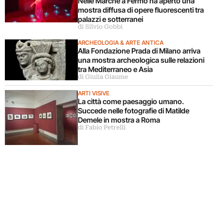
Nelle Marche a Fermo ha aperto una
mostra diffusa di opere fluorescenti tra
palazzi e sotterranei
di Silvio Gobbi
ARCHEOLOGIA & ARTE ANTICA
Alla Fondazione Prada di Milano arriva
una mostra archeologica sulle relazioni
tra Mediterraneo e Asia
di Giulia Giaume
ARTI VISIVE
La città come paesaggio umano.
Succede nelle fotografie di Matilde
Demele in mostra a Roma
di Fabio Petrelli