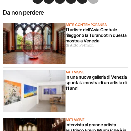
Da non perdere
ARTE CONTEMPORANEA
11 artiste dell’Asia Centrale
rileggono la Turandot in questa
mostra a Venezia
di Aldo Premoli
ARTI VISIVE
In una nuova galleria di Venezia
spunta la mostra di un artista di
11 anni
ARTI VISIVE
Intervista al grande artista
austriaco Erwin Wurm (che è in