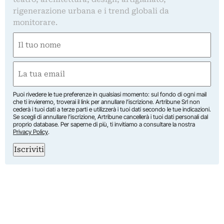
rigenerazione urbana e i trend globali da
monitorare.
Nome
(Obbligatorio)
Nome
Email
(Obbligatorio)
Puoi rivedere le tue preferenze in qualsiasi momento: sul fondo di ogni mail
che ti invieremo, troverai il link per annullare l’iscrizione. Artribune Srl non
cederà i tuoi dati a terze parti e utilizzerà i tuoi dati secondo le tue indicazioni.
Se scegli di annullare l’iscrizione, Artribune cancellerà i tuoi dati personali dal
proprio database. Per saperne di più, ti invitiamo a consultare la nostra
Privacy Policy
.
Iscriviti