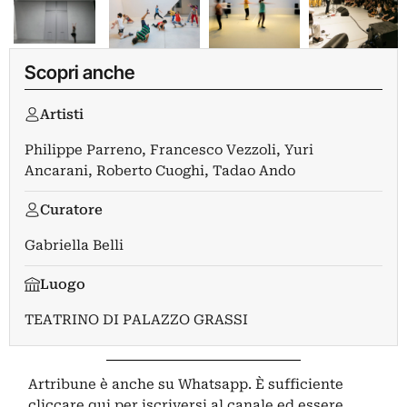
Scopri anche
Artisti
Philippe Parreno
,
Francesco Vezzoli
,
Yuri
Ancarani
,
Roberto Cuoghi
,
Tadao Ando
Curatore
Gabriella Belli
Luogo
TEATRINO DI PALAZZO GRASSI
Artribune è anche su Whatsapp. È sufficiente
cliccare qui
per iscriversi al canale ed essere