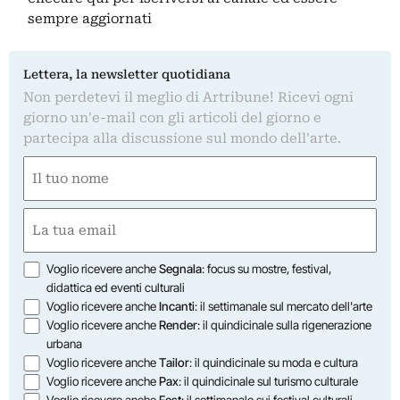
sempre aggiornati
Lettera, la newsletter quotidiana
Non perdetevi il meglio di Artribune! Ricevi ogni
giorno un'e-mail con gli articoli del giorno e
partecipa alla discussione sul mondo dell'arte.
Nome
(Obbligatorio)
Nome
Email
(Obbligatorio)
Opzioni
Voglio ricevere anche
Segnala
: focus su mostre, festival,
didattica ed eventi culturali
Voglio ricevere anche
Incanti
: il settimanale sul mercato dell'arte
Voglio ricevere anche
Render
: il quindicinale sulla rigenerazione
urbana
Voglio ricevere anche
Tailor
: il quindicinale su moda e cultura
Voglio ricevere anche
Pax
: il quindicinale sul turismo culturale
Voglio ricevere anche
Fest
: il settimanale sui festival culturali