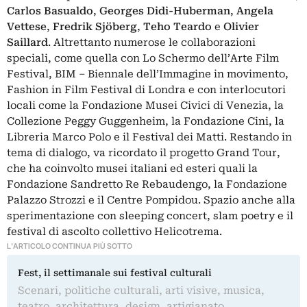
Carlos Basualdo
,
Georges Didi-Huberman
,
Angela
Vettese
,
Fredrik Sjöberg
,
Teho Teardo
e
Olivier
Saillard
.
Altrettanto numerose le collaborazioni
speciali, come quella con Lo Schermo dell’Arte Film
Festival, BIM ‒ Biennale dell’Immagine in movimento,
Fashion in Film Festival
di Londra e con interlocutori
locali come la Fondazione Musei Civici di Venezia, la
Collezione Peggy Guggenheim, la Fondazione Cini, la
Libreria Marco Polo e il
Festival dei Matti
. Restando in
tema di dialogo, va ricordato il progetto
Grand Tour
,
che ha coinvolto musei italiani ed esteri quali la
Fondazione Sandretto Re Rebaudengo, la Fondazione
Palazzo Strozzi e il
Centre Pompidou
. Spazio anche alla
sperimentazione con sleeping concert, slam poetry e il
festival di ascolto collettivo Helicotrema.
L'ARTICOLO CONTINUA PIÙ SOTTO
Fest, il settimanale sui festival culturali
Scenari, politiche culturali, arti visive, musica,
teatro, architettura, design, artigianato,