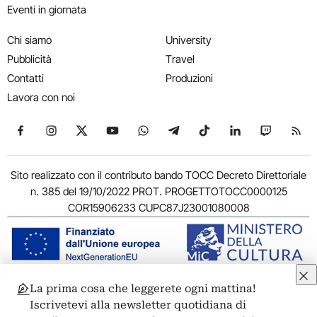
Eventi in giornata
Chi siamo
University
Pubblicità
Travel
Contatti
Produzioni
Lavora con noi
Seguici su Facebook
Seguici su Instagram
Seguici su X
Seguici su YouTube
Seguici su WhatsApp
Seguici su Telegram
Seguici su TikTok
Seguici su Link
Seguici su
Segui
Sito realizzato con il contributo bando TOCC Decreto Direttoriale
n. 385 del 19/10/2022 PROT. PROGETTOTOCC0000125
COR15906233 CUPC87J23001080008
La prima cosa che leggerete ogni mattina!
© 2011-2026 ARTRIBUNE srl – Corso Vittorio Emanuele II, 287 –
Iscrivetevi alla newsletter quotidiana di
00186 Roma - P.I. 11381581005