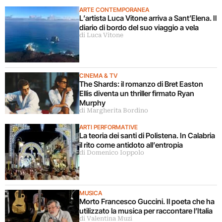
ARTE CONTEMPORANEA
L’artista Luca Vitone arriva a Sant’Elena. Il
diario di bordo del suo viaggio a vela
di Luca Vitone
CINEMA & TV
The Shards: il romanzo di Bret Easton
Ellis diventa un thriller firmato Ryan
Murphy
di Margherita Bordino
ARTI PERFORMATIVE
La teoria dei santi di Polistena. In Calabria
il rito come antidoto all’entropia
di Domenico Ioppolo
MUSICA
Morto Francesco Guccini. Il poeta che ha
utilizzato la musica per raccontare l’Italia
di Valentina Muzi