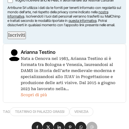
Artribune Srl utilizza i dati da te forniti per tenerti informato con regolarità sul
mondo dell'arte, nel rispetto della privacy come indicato nella
nostra
informativa
. Iscrivendoti i tuoi dati personali verranno trasferiti su MailChimp
e trattati secondo le modalità riportate in
questa informativa
. Potrai
disiscriverti in qualsiasi momento con l'apposito link presente nelle email.
Iscriviti
Arianna Testino
Nata a Genova nel 1983, Arianna Testino si è
formata tra Bologna e Venezia, laureandosi al
DAMS in Storia dell’arte medievale-moderna e
specializzandosi allo IUAV in Progettazione e
produzione delle arti visive. Dal 2015 a giugno
2023 ha lavorato nella…
Scopri di più
TAG
TEATRINO DI PALAZZO GRASSI
VENEZIA
Condividi su Facebook
Condividi su X
Condividi su LinkedIn
Condividi su Pinterest
Condividi su WhatsApp
Condividi su Email