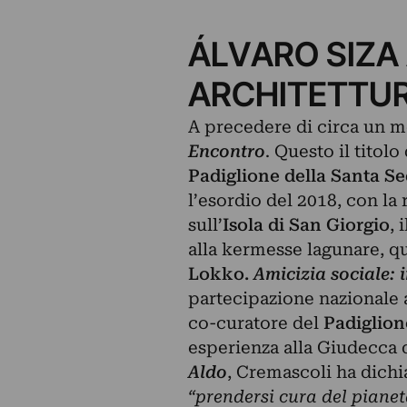
ÁLVARO SIZA
ARCHITETTUR
A precedere di circa un me
Encontro
. Questo il titolo
Padiglione della Santa S
l’esordio del 2018, con la
sull’
Isola di San Giorgio
, 
alla kermesse lagunare, que
Lokko
.
Amicizia sociale: 
partecipazione nazionale a
co-curatore del
Padiglion
esperienza alla Giudecca 
Aldo
, Cremascoli ha dichia
“prendersi cura del pianet