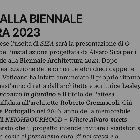
 ALLA BIENNALE
A 2023
se l’uscita di
SIZA
sarà la presentazione di
O
 dell’installazione progettata da Álvaro Siza per il
ede
alla
Biennale Architettura 2023
. Dopo
 realizzazione delle ormai celebri dieci cappelle
il Vaticano ha infatti annunciato il proprio ritorn
st’anno diretta dall’architetta e scrittrice
Lesle
incontro in giardino
è il titolo dell’attesa
ffidata all’architetto
Roberto Cremascoli
. Già
e Portogallo
nel 2016, anno della memorabile
di
NEIGHBOURHOOD – Where Alvaro meets
rato che il progetto intende invitare i visitatori 
a come ci prendiamo cura di noi stessi e a