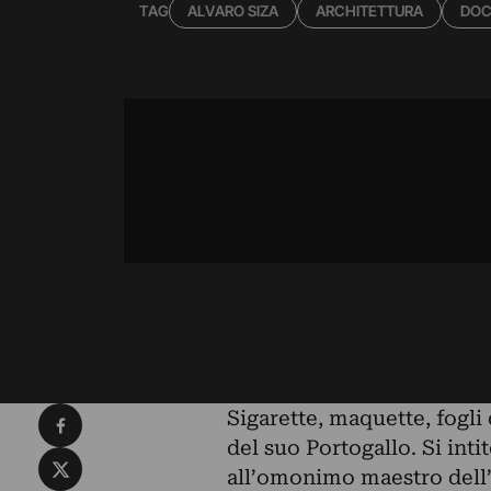
TAG
ALVARO SIZA
ARCHITETTURA
DOC
Condividi su Facebook
Sigarette, maquette, fogli 
del suo Portogallo. Si inti
Condividi su X
all’omonimo maestro dell’