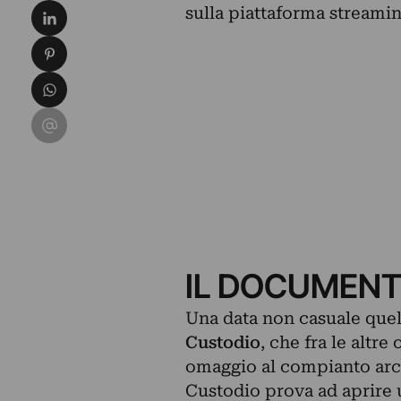
Condividi su LinkedIn
sulla piattaforma streami
Condividi su Pinterest
Condividi su WhatsApp
Condividi su Email
IL DOCUMENT
Una data non casuale quell
Custodio
, che fra le altre 
omaggio al compianto arc
Custodio prova ad aprire u