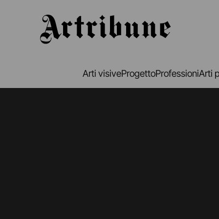
Artribune
Arti visive
Progetto
Professioni
Arti 