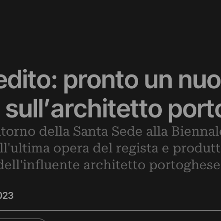
edito: pronto un nu
sull’architetto por
itorno della Santa Sede alla Biennal
ell'ultima opera del regista e produ
dell'influente architetto portoghese. 
023