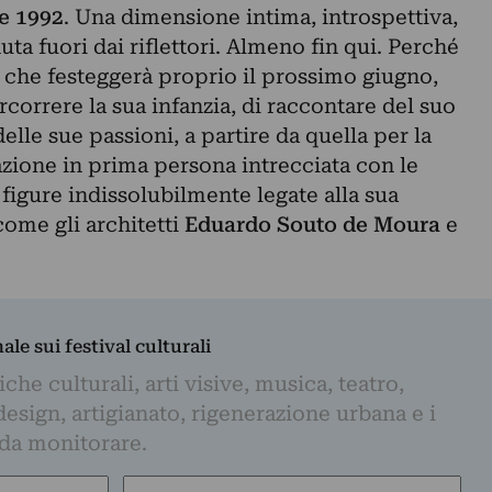
ze 1992
. Una dimensione intima, introspettiva,
ta fuori dai riflettori. Almeno fin qui. Perché
che festeggerà proprio il prossimo giugno,
rcorrere la sua infanzia, di raccontare del suo
lle sue passioni, a partire da quella per la
azione in prima persona intrecciata con le
figure indissolubilmente legate alla sua
ome gli architetti
Eduardo Souto de Moura
e
nale sui festival culturali
iche culturali, arti visive, musica, teatro,
design, artigianato, rigenerazione urbana e i
 da monitorare.
Email