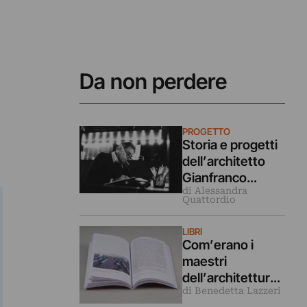
Da non perdere
PROGETTO
Storia e progetti
dell’architetto
Gianfranco
di Alessandra
Frattini a 100 anni
Quattordio
dalla sua nascita
LIBRI
Com’erano i
maestri
dell’architettura
di Benedetta Lazzeri
del Novecento