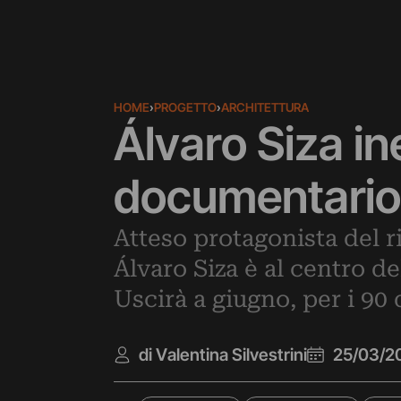
HOME
›
PROGETTO
›
ARCHITETTURA
Álvaro Siza in
documentario 
Atteso protagonista del r
Álvaro Siza è al centro d
Uscirà a giugno, per i 90 
di Valentina Silvestrini
25/03/2