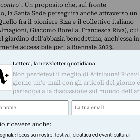
ncontro”
. Un proposito che, sul fronte
co, la Santa Sede perseguirà anche attraverso un
ello fra il pioniere Siza e il collettivo italiano
magioni, Giacomo Borella, Francesca Riva), cui
l giardino dell’abbazia benedettina, anch’essa in
mente accessibile per la Biennale 2023.
Lettera, la newsletter quotidiana
Non perdetevi il meglio di Artribune! Ricevi
Whatsapp. È sufficiente
cliccare qui
per
giorno un'e-mail con gli articoli del giorno 
d essere sempre aggiornati
partecipa alla discussione sul mondo dell'ar
e
Email
gatorio)
(Obbligatorio)
otidiana
io ricevere anche:
o di Artribune! Ricevi ogni giorno un'e-mail con 
egnala
: focus su mostre, festival, didattica ed eventi culturali
partecipa alla discussione sul mondo dell'arte.