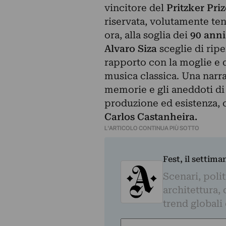
vincitore del
Pritzker Pri
riservata, volutamente tenu
ora, alla soglia dei
90 anni
Alvaro Siza
sceglie di ripe
rapporto con la moglie e de
musica classica. Una narr
memorie e gli aneddoti di 
produzione ed esistenza, c
Carlos Castanheira.
L'ARTICOLO CONTINUA PIÙ SOTTO
Fest, il settima
Scenari, polit
architettura, 
trend globali
Nome