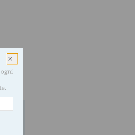
 ogni
e
te.
gli