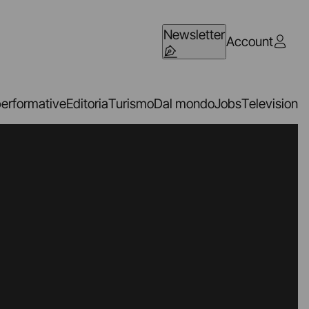
Newsletter
Account
performative
Editoria
Turismo
Dal mondo
Jobs
Television