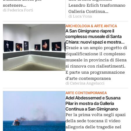
sostenere…
Leandro Erlich trasformano
di Federica Forti
Galleria Continua…
di Luca Vona
ARCHEOLOGIA & ARTE ANTICA
A San Gimignano riapre il
complesso museale di Santa
Chiara: nuovi spazi e mostra
fotografica
Grazie a un ampio progetto di
riqualificazione il complesso
museale in provincia di Siena
si rinnova con riallestimenti.
E parte una programmazione
d’arte contemporanea
di Caterina Angelucci
ARTE CONTEMPORANEA
Adel Abdessemed e Susana
Pilar in mostra da Galleria
Continua a San Gimignano
Per la prima volta negli spazi
della sede toscana il video
allegoria delle tragedie nel