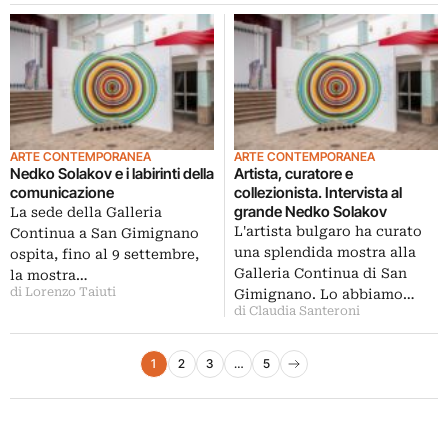
ARTE CONTEMPORANEA
ARTE CONTEMPORANEA
Nedko Solakov e i labirinti della
Artista, curatore e
comunicazione
collezionista. Intervista al
grande Nedko Solakov
La sede della Galleria
L'artista bulgaro ha curato
Continua a San Gimignano
una splendida mostra alla
ospita, fino al 9 settembre,
Galleria Continua di San
la mostra…
di Lorenzo Taiuti
Gimignano. Lo abbiamo…
di Claudia Santeroni
Paginazione degli articoli
1
2
3
…
5
Pagina successiva