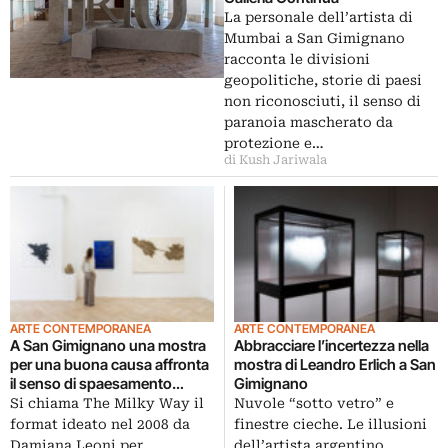
La personale dell’artista di
Mumbai a San Gimignano
racconta le divisioni
geopolitiche, storie di paesi
non riconosciuti, il senso di
paranoia mascherato da
protezione e…
di Kush Jariwala
ARTE CONTEMPORANEA
ARTE CONTEMPORANEA
A San Gimignano una mostra
Abbracciare l’incertezza nella
per una buona causa affronta
mostra di Leandro Erlich a San
il senso di spaesamento
Gimignano
contemporaneo
Si chiama The Milky Way il
Nuvole “sotto vetro” e
format ideato nel 2008 da
finestre cieche. Le illusioni
Damiana Leoni per
dell’artista argentino