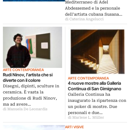
Mediterraneo di Adel
Abdessemed e la personale
dell’artista cubana Susana…
di Caterina Angelucci
ARTE CONTEMPORANEA
Rudi Ninov, l’artista che si
ARTE CONTEMPORANEA
diverte con il colore
4 nuove mostre alla Galleria
Disegni, dipinti, sculture in
Continua di San Gimignano
ceramica. È vasta la
Galleria Continua ha
produzione di Rudi Ninov,
inaugurato la ripartenza con
ma ad avere…
un poker di mostre. Due
di Manuela De Leonardis
personali e due…
di Marlene L. Müller
ARTI VISIVE