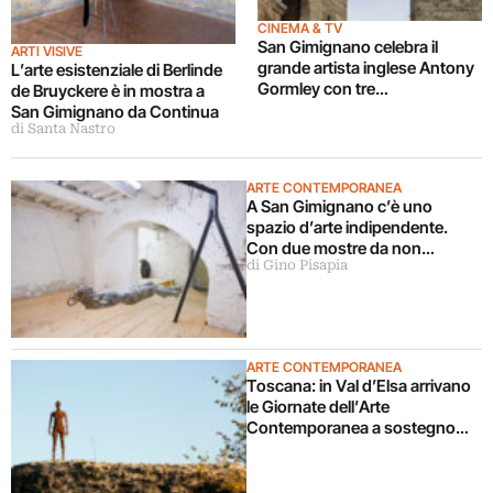
CINEMA & TV
San Gimignano celebra il
ARTI VISIVE
grande artista inglese Antony
L’arte esistenziale di Berlinde
Gormley con tre
de Bruyckere è in mostra a
cortometraggi
San Gimignano da Continua
di Santa Nastro
ARTE CONTEMPORANEA
A San Gimignano c’è uno
spazio d’arte indipendente.
Con due mostre da non
di Gino Pisapia
perdere
ARTE CONTEMPORANEA
Toscana: in Val d’Elsa arrivano
le Giornate dell’Arte
Contemporanea a sostegno
delle attività di Associazione
Arte Continua