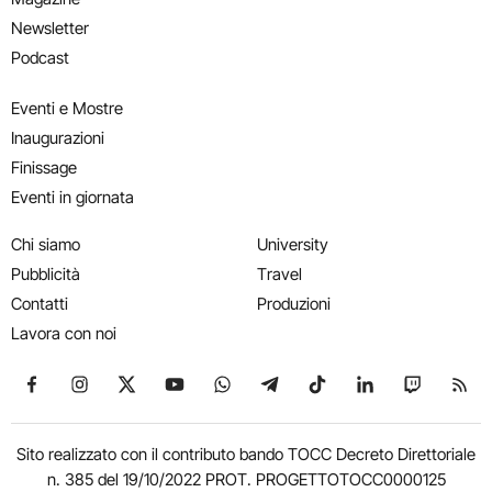
Newsletter
Podcast
Eventi e Mostre
Inaugurazioni
Finissage
Eventi in giornata
Chi siamo
University
Pubblicità
Travel
Contatti
Produzioni
Lavora con noi
Seguici su Facebook
Seguici su Instagram
Seguici su X
Seguici su YouTube
Seguici su WhatsApp
Seguici su Telegram
Seguici su TikTok
Seguici su Link
Seguici su
Segui
Sito realizzato con il contributo bando TOCC Decreto Direttoriale
n. 385 del 19/10/2022 PROT. PROGETTOTOCC0000125