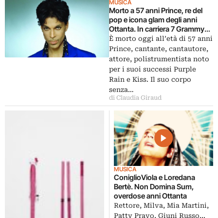
MUSICA
Morto a 57 anni Prince, re del
pop e icona glam degli anni
Ottanta. In carriera 7 Grammy
vinti e 100 milioni di dischi
È morto oggi all’età di 57 anni
venduti
Prince, cantante, cantautore,
attore, polistrumentista noto
per i suoi successi Purple
Rain e Kiss. Il suo corpo
senza…
di Claudia Giraud
MUSICA
ConiglioViola e Loredana
Bertè. Non Domina Sum,
overdose anni Ottanta
Rettore, Milva, Mia Martini,
Patty Pravo, Giuni Russo...