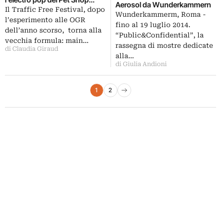
Aerosol da Wunderkammern
Boys e la Trilogia del Potere dei
Il Traffic Free Festival, dopo
Wunderkammerm, Roma -
Litfiba
l’esperimento alle OGR
fino al 19 luglio 2014.
dell’anno scorso, torna alla
“Public&Confidential”, la
vecchia formula: main…
rassegna di mostre dedicate
di Claudia Giraud
alla…
di Giulia Andioni
Paginazione degli articoli
1
2
Pagina successiva