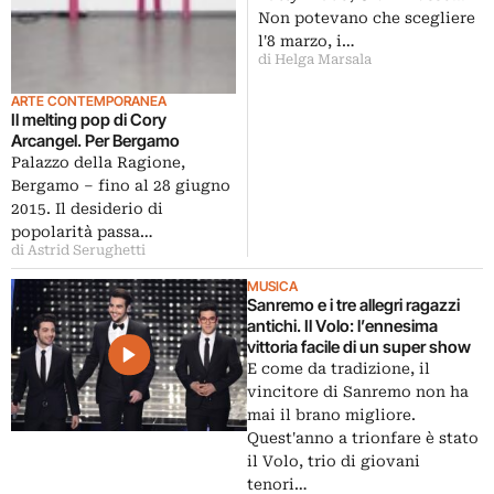
Non potevano che scegliere
l'8 marzo, i…
di Helga Marsala
ARTE CONTEMPORANEA
Il melting pop di Cory
Arcangel. Per Bergamo
Palazzo della Ragione,
Bergamo – fino al 28 giugno
2015. Il desiderio di
popolarità passa…
di Astrid Serughetti
MUSICA
Sanremo e i tre allegri ragazzi
antichi. Il Volo: l’ennesima
vittoria facile di un super show
E come da tradizione, il
vincitore di Sanremo non ha
mai il brano migliore.
Quest'anno a trionfare è stato
il Volo, trio di giovani
tenori…