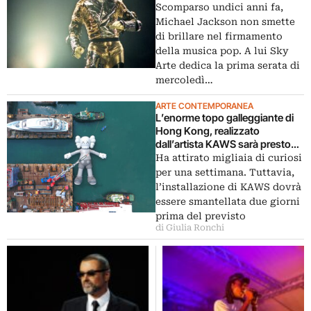
Scomparso undici anni fa,
Michael Jackson non smette
di brillare nel firmamento
della musica pop. A lui Sky
Arte dedica la prima serata di
mercoledì…
ARTE CONTEMPORANEA
L’enorme topo galleggiante di
Hong Kong, realizzato
dall’artista KAWS sarà presto
smantellato
Ha attirato migliaia di curiosi
per una settimana. Tuttavia,
l’installazione di KAWS dovrà
essere smantellata due giorni
prima del previsto
di Giulia Ronchi