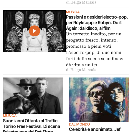
di Helga Marsala
MUSICA
Passioni e desideri electro-pop,
per Röyksopp e Robyn. Do it
Again: dal disco, al film
Un terzetto inedito, per un
progetto fresco, intenso,
promosso a pieni voti.
L’electro-pop di due nomi
forti della scena scandinava
dà vita a un Lp…
di Helga Marsala
MUSICA
Suoni anni Ottanta al Traffic
DAL MONDO
Torino Free Festival. Di scena
Celebrità e anonimato. Jef
l’electro pop dei Pet Shop