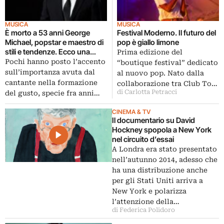
MUSICA
MUSICA
È morto a 53 anni George
Festival Moderno. Il futuro del
Michael, popstar e maestro di
pop è giallo limone
stili e tendenze. Ecco una
Prima edizione del
galleria fotografica
Pochi hanno posto l’accento
“boutique festival” dedicato
sull’importanza avuta dal
al nuovo pop. Nato dalla
cantante nella formazione
collaborazione tra Club To…
di Carlotta Petracci
del gusto, specie fra anni…
CINEMA & TV
Il documentario su David
Hockney spopola a New York
nel circuito d’essai
A Londra era stato presentato
nell’autunno 2014, adesso che
ha una distribuzione anche
per gli Stati Uniti arriva a
New York e polarizza
l’attenzione della…
di Federica Polidoro