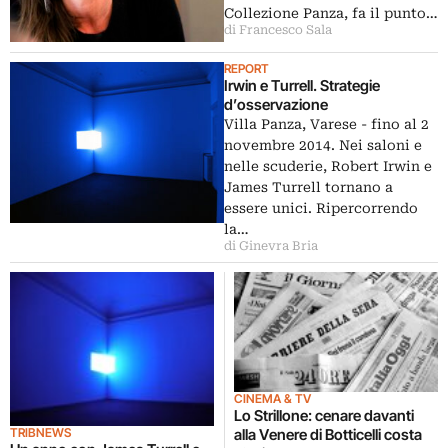
Collezione Panza, fa il punto…
di Francesco Sala
REPORT
Irwin e Turrell. Strategie
d’osservazione
Villa Panza, Varese - fino al 2
novembre 2014. Nei saloni e
nelle scuderie, Robert Irwin e
James Turrell tornano a
essere unici. Ripercorrendo
la…
di Ginevra Bria
CINEMA & TV
Lo Strillone: cenare davanti
TRIBNEWS
alla Venere di Botticelli costa