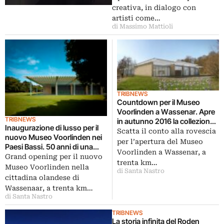
creativa, in dialogo con
artisti come…
di Massimo Mattioli
TRIBNEWS
Countdown per il Museo
Voorlinden a Wassenar. Apre
TRIBNEWS
in autunno 2016 la collezione
Inaugurazione di lusso per il
privata più importante di
Scatta il conto alla rovescia
nuovo Museo Voorlinden nei
Olanda. Con 6000 mq e
per l’apertura del Museo
Paesi Bassi. 50 anni di una
direzione di lusso
Voorlinden a Wassenar, a
collezione privata
Grand opening per il nuovo
trenta km…
Museo Voorlinden nella
di Santa Nastro
cittadina olandese di
Wassenaar, a trenta km…
di Santa Nastro
TRIBNEWS
La storia infinita del Roden