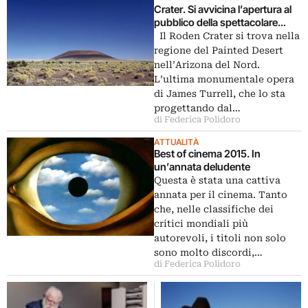
Crater. Si avvicina l’apertura al
pubblico della spettacolare
opera di James Turrell in un
Il Roden Crater si trova nella
vulcano spento dell’Arizona?
regione del Painted Desert
nell’Arizona del Nord.
L’ultima monumentale opera
di James Turrell, che lo sta
progettando dal…
di Federica Polidoro
ATTUALITÀ
Best of cinema 2015. In
un’annata deludente
Questa è stata una cattiva
annata per il cinema. Tanto
che, nelle classifiche dei
critici mondiali più
autorevoli, i titoli non solo
sono molto discordi,…
di Federica Polidoro