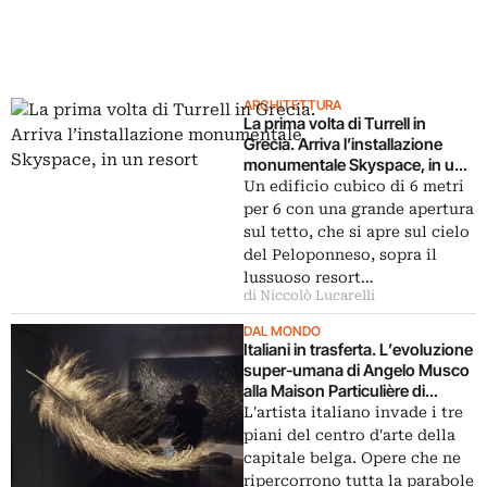
ARCHITETTURA
La prima volta di Turrell in
Grecia. Arriva l’installazione
monumentale Skyspace, in un
resort
Un edificio cubico di 6 metri
per 6 con una grande apertura
sul tetto, che si apre sul cielo
del Peloponneso, sopra il
lussuoso resort…
di Niccolò Lucarelli
DAL MONDO
Italiani in trasferta. L’evoluzione
super-umana di Angelo Musco
alla Maison Particulière di
Bruxelles
L'artista italiano invade i tre
piani del centro d'arte della
capitale belga. Opere che ne
ripercorrono tutta la parabole