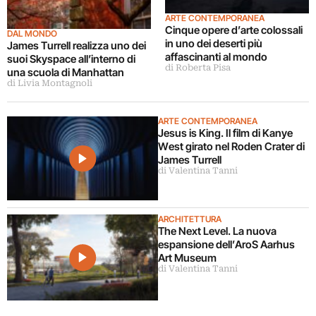
ARTE CONTEMPORANEA
Cinque opere d’arte colossali
DAL MONDO
in uno dei deserti più
James Turrell realizza uno dei
affascinanti al mondo
suoi Skyspace all’interno di
di Roberta Pisa
una scuola di Manhattan
di Livia Montagnoli
ARTE CONTEMPORANEA
Jesus is King. Il film di Kanye
West girato nel Roden Crater di
James Turrell
di Valentina Tanni
ARCHITETTURA
The Next Level. La nuova
espansione dell’AroS Aarhus
Art Museum
di Valentina Tanni