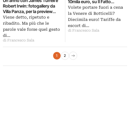
Un anno con James Turrell e
10mila euro, su Il Fatto
Robert Irwin: fotogallery da
Quotidiano il tariffario per
Volete portare fuori a cena
Villa Panza, per la preview
affittare a Firenze location di
la Venere di Botticelli?
della maxi-mostra realizzata
Viene detto, ripetuto e
prestigio. E poi cinema in
Diecimila euro! Tariffe da
insieme a LACMA e
ribadito. Ma più che le
rivolta contro il taglio del tax
escort di…
Guggenheim. Tra site-specific
credit, Thomas Bayrle a
parole vale forse quel gesto
di Francesco Sala
storici e nuove spettacolari
Napoli, James Turrell illumina il
di…
installazioni
Guggenheim…
di Francesco Sala
Paginazione degli articoli
1
2
Pagina successiva