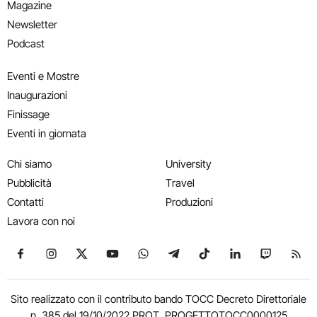
Magazine
Newsletter
Podcast
Eventi e Mostre
Inaugurazioni
Finissage
Eventi in giornata
Chi siamo
University
Pubblicità
Travel
Contatti
Produzioni
Lavora con noi
Seguici su Facebook
Seguici su Instagram
Seguici su X
Seguici su YouTube
Seguici su WhatsApp
Seguici su Telegram
Seguici su TikTok
Seguici su Link
Seguici su
Segui
Sito realizzato con il contributo bando TOCC Decreto Direttoriale
n. 385 del 19/10/2022 PROT. PROGETTOTOCC0000125