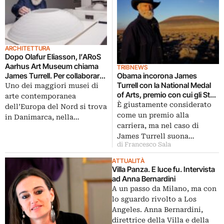
ARCHITETTURA
Dopo Olafur Eliasson, l’ARoS
Aarhus Art Museum chiama
TRIBNEWS
James Turrell. Per collaborare
Obama incorona James
al progetto di ampliamento del
Turrell con la National Medal
Uno dei maggiori musei di
museo danese progettato da
of Arts, premio con cui gli Stati
arte contemporanea
Schmidt Hammer Lassen
Uniti riconoscono i loro artisti
È giustamente considerato
dell’Europa del Nord si trova
più importanti
come un premio alla
in Danimarca, nella…
carriera, ma nel caso di
James Turrell suona…
di Francesco Sala
ATTUALITÀ
Villa Panza. E luce fu. Intervista
ad Anna Bernardini
A un passo da Milano, ma con
lo sguardo rivolto a Los
Angeles. Anna Bernardini,
direttrice della Villa e della