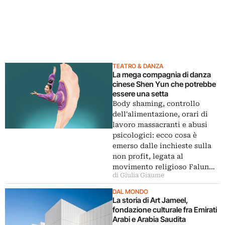
TEATRO & DANZA
La mega compagnia di danza
cinese Shen Yun che potrebbe
essere una setta
Body shaming, controllo
dell'alimentazione, orari di
lavoro massacranti e abusi
psicologici: ecco cosa è
emerso dalle inchieste sulla
non profit, legata al
movimento religioso Falun…
di Giulia Giaume
DAL MONDO
La storia di Art Jameel,
fondazione culturale fra Emirati
Arabi e Arabia Saudita