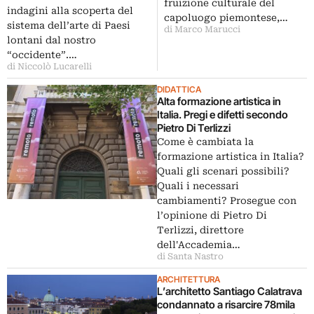
fruizione culturale del
indagini alla scoperta del
capoluogo piemontese,…
sistema dell’arte di Paesi
di Marco Marucci
lontani dal nostro
“occidente”.…
di Niccolò Lucarelli
DIDATTICA
Alta formazione artistica in
Italia. Pregi e difetti secondo
Pietro Di Terlizzi
Come è cambiata la
formazione artistica in Italia?
Quali gli scenari possibili?
Quali i necessari
cambiamenti? Prosegue con
l’opinione di Pietro Di
Terlizzi, direttore
dell'Accademia…
di Santa Nastro
ARCHITETTURA
L’architetto Santiago Calatrava
condannato a risarcire 78mila