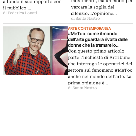
movimento, ma un modo per
a fondo il suo rapporto con
varcare la soglia del
il pubblico.…
silenzio. L’opinione…
di Federica Lonati
di Santa Nastro
ARTE CONTEMPORANEA
#MeToo: come il mondo
dell’arte guarda la rivolta delle
donne che fa tremare lo
showbiz?
Con questo primo articolo
parte l’inchiesta di Artribune
che interroga le operatrici del
settore sul fenomeno #MeToo
anche nel mondo dell’arte. La
prima opinione è…
di Santa Nastro