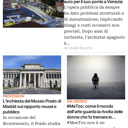
euro per il suo ponte a Venezia
L’opera pubblica da sempre
ha dato problemi strutturali e
di manutenzione, implicando
disagi e costi eccessivi non
previsti. Dopo anni di
inchieste, l’archistar spagnolo
è…
di Giulia Ronchi
PROFESSIONI
L’inchiesta del Museo Prado di
DAL MONDO
#MeToo: come il mondo
Madrid sul rapporto musei e
dell’arte guarda la rivolta delle
pubblico
donne che fa tremare lo
In occasione del
showbiz?
#MeeToo non è un
Bicentenario, il Prado studia