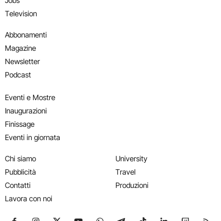
Jobs
Television
Abbonamenti
Magazine
Newsletter
Podcast
Eventi e Mostre
Inaugurazioni
Finissage
Eventi in giornata
Chi siamo
University
Pubblicità
Travel
Contatti
Produzioni
Lavora con noi
Seguici su Facebook
Seguici su Instagram
Seguici su X
Seguici su YouTube
Seguici su WhatsApp
Seguici su Telegram
Seguici su TikTok
Seguici su Link
Seguici su
Segui