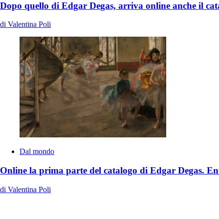
Dopo quello di Edgar Degas, arriva online anche il cat
di Valentina Poli
Dal mondo
Online la prima parte del catalogo di Edgar Degas. En
di Valentina Poli