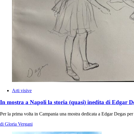
Arti visive
In mostra a Napoli la storia (quasi) inedita di Edgar D
Per la prima volta in Campania una mostra dedicata a Edgar Degas per r
di Gloria Vergani