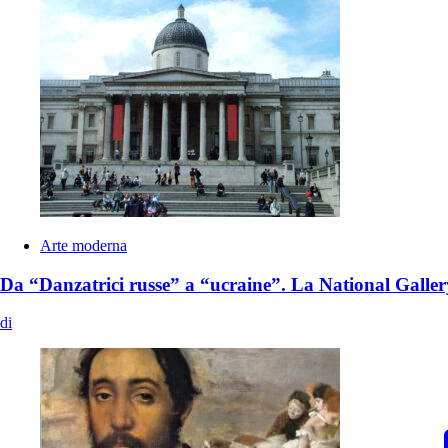
Arte moderna
Da “Danzatrici russe” a “ucraine”. La National Gall
di