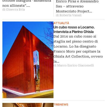
ottobre inaugura “Modernità
Enrico Piras e Alessandro
non allineata”.…
Sau – attraverso
di Ginevra Bria
Montecristo Project…
di Roberta Vanali
ATTUALITÀ
Un cubo rosso a Locarno.
Intervista a Pierino Ghisla
Dal 2014 un cubo rosso si
staglia nel pieno centro di
Locarno. Lo ha disegnato
Franco Moro per ospitare la
Ghisla Art Collection, ovvero
la…
di Marco Enrico Giacomelli
TRIBNEWS