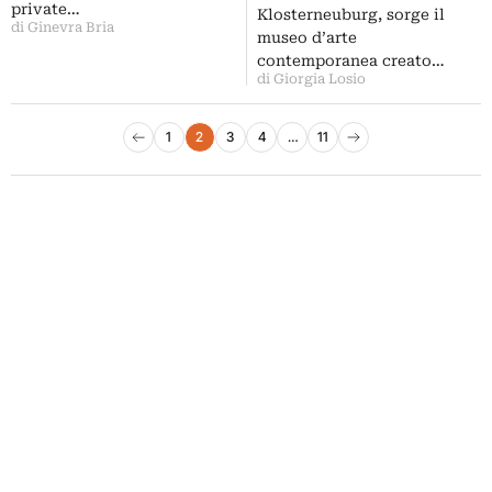
private…
Klosterneuburg, sorge il
di Ginevra Bria
museo d’arte
contemporanea creato…
di Giorgia Losio
Paginazione degli articoli
1
2
3
4
…
11
Pagina precedente
Pagina successiva