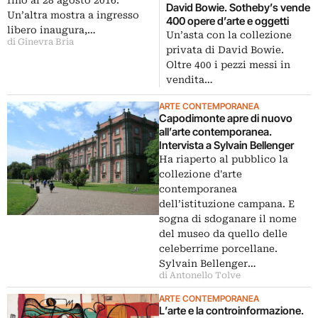
fino al 28 agosto 2016.
David Bowie. Sotheby’s vende
Un’altra mostra a ingresso
400 opere d’arte e oggetti
libero inaugura,…
Un’asta con la collezione
di Ginevra Bria
privata di David Bowie.
Oltre 400 i pezzi messi in
vendita…
ARTE CONTEMPORANEA
Capodimonte apre di nuovo
all’arte contemporanea.
Intervista a Sylvain Bellenger
Ha riaperto al pubblico la
collezione d'arte
contemporanea
dell’istituzione campana. E
sogna di sdoganare il nome
del museo da quello delle
celeberrime porcellane.
Sylvain Bellenger…
di Antonello Tolve
ARTE CONTEMPORANEA
L’arte e la controinformazione.