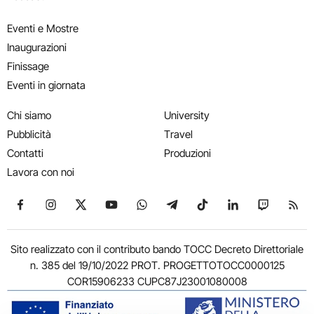
Eventi e Mostre
Inaugurazioni
Finissage
Eventi in giornata
Chi siamo
University
Pubblicità
Travel
Contatti
Produzioni
Lavora con noi
Seguici su Facebook
Seguici su Instagram
Seguici su X
Seguici su YouTube
Seguici su WhatsApp
Seguici su Telegram
Seguici su TikTok
Seguici su Link
Seguici su
Segui
Sito realizzato con il contributo bando TOCC Decreto Direttoriale
n. 385 del 19/10/2022 PROT. PROGETTOTOCC0000125
COR15906233 CUPC87J23001080008