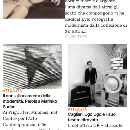
cornici d’oro e d'argento,
l’una diversa dall’altra: gli
scatti che compongono “The
Radical Eye: Fotografia
modernista dalla collezione di
Sir Elton…
di Elio Ticca
ATTUALITÀ
Il non-allineamento della
modernità. Parola a Marinko
Sudac
ATTUALITÀ
Ai Frigoriferi Milanesi, nel
Cagliari. Ugo Ugo e il suo
Centro per l'Arte
tesoro ritrovato
Contemporanea, il 26
Il collettivo OR – al secolo