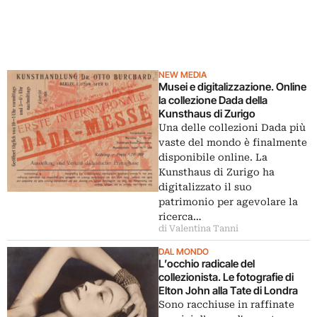
NEW MEDIA
Musei e digitalizzazione. Online
la collezione Dada della
Kunsthaus di Zurigo
Una delle collezioni Dada più
vaste del mondo è finalmente
disponibile online. La
Kunsthaus di Zurigo ha
digitalizzato il suo
patrimonio per agevolare la
ricerca…
di Valentina Tanni
DAL MONDO
L’occhio radicale del
collezionista. Le fotografie di
Elton John alla Tate di Londra
Sono racchiuse in raffinate