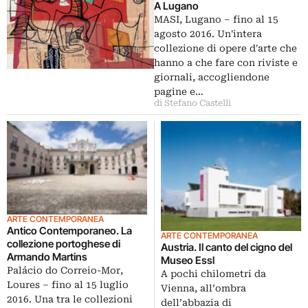
A Lugano
MASI, Lugano – fino al 15
agosto 2016. Un'intera
collezione di opere d'arte che
hanno a che fare con riviste e
giornali, accogliendone
pagine e…
di Stefano Castelli
ARTE CONTEMPORANEA
Antico Contemporaneo. La
ARTE CONTEMPORANEA
collezione portoghese di
Austria. Il canto del cigno del
Armando Martins
Museo Essl
Palácio do Correio-Mor,
A pochi chilometri da
Loures – fino al 15 luglio
Vienna, all’ombra
2016. Una tra le collezioni
dell’abbazia di