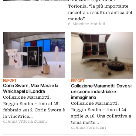
Torlonia, “la più importante
raccolta di scultura antica del
mondo”.…
di Massimo Mattioli
REPORT
REPORT
Corin Sworn, Max Mara e la
Collezione Maramotti. Dove si
Whichapel di Londra
uniscono industriale e
immaginario
Collezione Maramotti,
Collezione Maramotti,
Reggio Emilia – fino al 28
Reggio Emilia – fino al 24
febbraio 2016. Corin Sworn è
aprile 2016. Una collettiva a
la vincitrice…
di Anna Vittoria Zuliani
tema mette…
di Anna Fornaciari