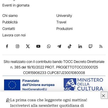
Eventi in giornata
Chi siamo
University
Pubblicità
Travel
Contatti
Produzioni
Lavora con noi
Seguici su Facebook
Seguici su Instagram
Seguici su X
Seguici su YouTube
Seguici su WhatsApp
Seguici su Telegram
Seguici su TikTok
Seguici su Link
Seguici su
Segui
Sito realizzato con il contributo bando TOCC Decreto Direttoriale
n. 385 del 19/10/2022 PROT. PROGETTOTOCC0000125
COR15906233 CUPC87J23001080008
La prima cosa che leggerete ogni mattina!
© 2011-2026 ARTRIBUNE srl – Corso Vittorio Emanuele II, 287 –
Iscrivetevi alla newsletter quotidiana di
00186 Roma - P.I. 11381581005