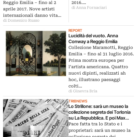
2016.…
Reggio Emilia – fino al 2
di Anna Fornaciari
aprile 2017. Nove artisti
internazionali danno vita…
di Domenico Russo
REPORT
Lucidità del vuoto. Anna
Conway a Reggio Emilia
Collezione Maramotti, Reggio
Emilia – fino al 31 luglio 2016.
Prima mostra europea per
l’artista americana. Quattro
nuovi dipinti, realizzati ah
hoc, illustrano paesaggi
colti…
di Ginevra Bria
TRIBNEWS
Lo Strillone: sarà un museo la
collezione segreta dei Torlonia
su La Repubblica. E poi Max
Mara Art Prize for Women,
Pace fatta tra lo Stato e i
Simbolismo a Milano
proprietari: sarà un museo la
collezione segreta dei