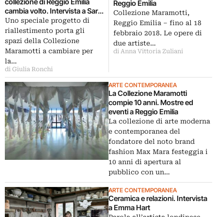
collezione di Reggio Emilia
Reggio Emilia
cambia volto. Intervista a Sara
Collezione Maramotti,
Piccinini
Uno speciale progetto di
Reggio Emilia ‒ fino al 18
riallestimento porta gli
febbraio 2018. Le opere di
spazi della Collezione
due artiste…
Maramotti a cambiare per
di Anna Vittoria Zuliani
la…
di Giulia Ronchi
ARTE CONTEMPORANEA
La Collezione Maramotti
compie 10 anni. Mostre ed
eventi a Reggio Emilia
La collezione di arte moderna
e contemporanea del
fondatore del noto brand
fashion Max Mara festeggia i
10 anni di apertura al
pubblico con un…
ARTE CONTEMPORANEA
Ceramica e relazioni. Intervista
a Emma Hart