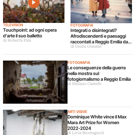
TELEVISION
FOTOGRAFIA
Touchpoint: ad ogni opera
Integrati o disintegrati?
d’arte il suo balletto
Afrodiscendenti e paesaggi
di Roberta Pisa
raccontati a Reggio Emilia da
di Giulia Giaume
Silvia Rosi. L’intervista
FOTOGRAFIA
Le conseguenze della guerra
nella mostra sul
fotogiornalismo a Reggio Emilia
di Stefano Castelli
ARTI VISIVE
Dominique White vince il Max
Mara Art Prize for Women
2022-2024
di Livia Montagnoli