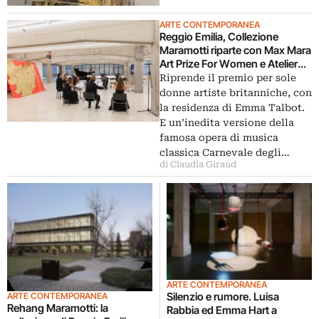
ARTE CONTEMPORANEA
Reggio Emilia, Collezione
Maramotti riparte con Max Mara
Art Prize For Women e Atelier
dell’Errore
Riprende il premio per sole
donne artiste britanniche, con
la residenza di Emma Talbot.
E un’inedita versione della
famosa opera di musica
classica Carnevale degli…
di Claudia Giraud
ARTE CONTEMPORANEA
Silenzio e rumore. Luisa
ARTE CONTEMPORANEA
Rehang Maramotti: la
Rabbia ed Emma Hart a