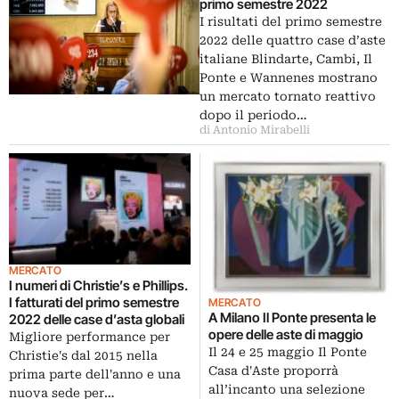
primo semestre 2022
I risultati del primo semestre
2022 delle quattro case d’aste
italiane Blindarte, Cambi, Il
Ponte e Wannenes mostrano
un mercato tornato reattivo
dopo il periodo…
di Antonio Mirabelli
MERCATO
I numeri di Christie’s e Phillips.
I fatturati del primo semestre
MERCATO
A Milano Il Ponte presenta le
2022 delle case d’asta globali
opere delle aste di maggio
Migliore performance per
Il 24 e 25 maggio Il Ponte
Christie's dal 2015 nella
Casa d'Aste proporrà
prima parte dell'anno e una
all’incanto una selezione
nuova sede per…