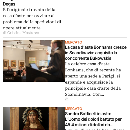
Degas
È l’originale trovata della
casa d’aste per ovviare al
problema delle spedizioni di
opere attualmente…
di Cristina Masturzo
MERCATO
La casa d’aste Bonhams cresce
in Scandinavia: acquisita la
concorrente Bukowskis
La celebre casa d’aste
Bonhams, che di recente ha
aperto una sede a Parigi, si
espande e acquisisce la
principale casa d’aste della
Scandinavia. Con…
di
MERCATO
Sandro Botticelli in asta:
L’Uomo dei dolori battuto per
45.4 milioni di dollari da