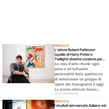
MERCATO
L’attore Robert Pattinson
(quello di Harry Potter e
Twilight) diventa curatore per
Sotheby’s
La casa d’aste chiede ogni
anno a un’influente
personalità dello spettacolo
di selezionare un gruppo di
opere dal Dopoguerra a oggi.
Le scorse edizioni hanno…
di Giulia Ronchi
MERCATO
I risultati del mercato italiano nel