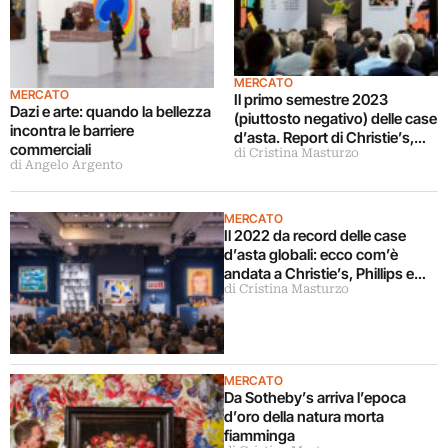
MERCATO
MERCATO
Il primo semestre 2023
Dazi e arte: quando la bellezza
(piuttosto negativo) delle case
incontra le barriere
d’asta. Report di Christie’s,
commerciali
di Cristina Masturzo
Bonhams e Phillips
di Angelo Argento
MERCATO
Il 2022 da record delle case
d’asta globali: ecco com’è
andata a Christie’s, Phillips e
di Cristina Masturzo
Sotheby’s
MERCATO
Da Sotheby’s arriva l’epoca
d’oro della natura morta
fiamminga