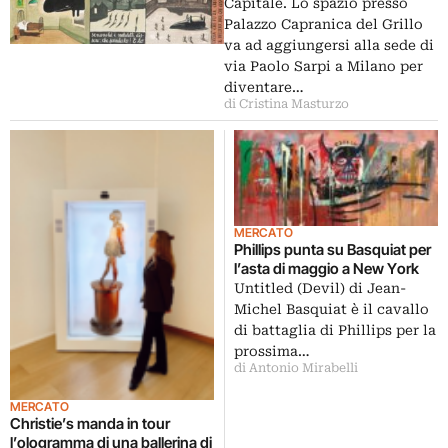
Capitale. Lo spazio presso
Palazzo Capranica del Grillo
va ad aggiungersi alla sede di
via Paolo Sarpi a Milano per
diventare…
di Cristina Masturzo
MERCATO
Phillips punta su Basquiat per
l’asta di maggio a New York
Untitled (Devil) di Jean-
Michel Basquiat è il cavallo
di battaglia di Phillips per la
prossima…
di Antonio Mirabelli
MERCATO
Christie’s manda in tour
l’ologramma di una ballerina di