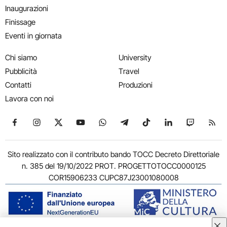
Inaugurazioni
Finissage
Eventi in giornata
Chi siamo
University
Pubblicità
Travel
Contatti
Produzioni
Lavora con noi
Seguici su Facebook
Seguici su Instagram
Seguici su X
Seguici su YouTube
Seguici su WhatsApp
Seguici su Telegram
Seguici su TikTok
Seguici su Link
Seguici su
Segui
Sito realizzato con il contributo bando TOCC Decreto Direttoriale
n. 385 del 19/10/2022 PROT. PROGETTOTOCC0000125
COR15906233 CUPC87J23001080008