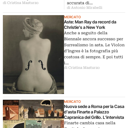
accurata di…
di Cristina Masturzo
di Antonio Mirabelli
MERCATO
Aste: Man Ray da record da
Christie’s a New York
Anche a seguito della
Biennale ancora successo per
Surrealismo in asta. Le Violon
d’Ingres è la fotografia più
costosa di sempre. E poi tutti
i…
di Cristina Masturzo
MERCATO
Nuova sede a Roma per la Casa
d’asta Finarte a Palazzo
Capranica del Grillo. L’intervista
Finarte cambia casa nella