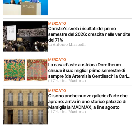
MERCATO
Christie’s svela i risultati del primo
semestre del 2026: crescita nelle vendite
del 71%
di Antonio Mirabelli
MERCATO
La casa d’aste austriaca Dorotheum
chiude il suo miglior primo semestre di
sempre (da Artemisia Gentileschi a Carla
di Cristina Masturzo
Accardi)
MERCATO
Ci sono anche nuove gallerie d’arte che
aprono: arriva in uno storico palazzo di
Marsiglia la MADMAX, a fine agosto
di Cristina Masturzo