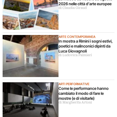
2026 nelle città d’arte europee
di Claudia Giraud
ARTE CONTEMPORANEA
In mostra a Rimini i sogni estivi,
poetici e malinconici dipinti da
Luca Giovagnoli
di Ludovica Palmieri
ARTI PERFORMATIVE
Come le performance hanno
cambiato il modo di fare le
mostre (e di visitarle)
di Margherita Artoni