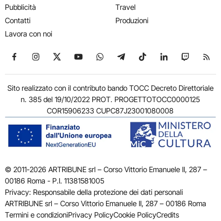
Pubblicità
Travel
Contatti
Produzioni
Lavora con noi
Seguici su Facebook
Seguici su Instagram
Seguici su X
Seguici su YouTube
Seguici su WhatsApp
Seguici su Telegram
Seguici su TikTok
Seguici su Link
Seguici su
Segui
Sito realizzato con il contributo bando TOCC Decreto Direttoriale
n. 385 del 19/10/2022 PROT. PROGETTOTOCC0000125
COR15906233 CUPC87J23001080008
© 2011-2026 ARTRIBUNE srl – Corso Vittorio Emanuele II, 287 –
00186 Roma - P.I. 11381581005
Privacy: Responsabile della protezione dei dati personali
ARTRIBUNE srl – Corso Vittorio Emanuele II, 287 – 00186 Roma
Termini e condizioni
Privacy Policy
Cookie Policy
Credits