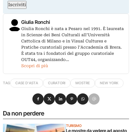
Iscriviti
Giulia Ronchi
Giulia Ronchi è nata a Pesaro nel 1991. È laureata
in Scienze dei Beni Culturali all’Università
Cattolica di Milano e in Visual Cultures e
Pratiche curatoriali presso l’Accademia di Brera.
È stata tra i fondatori del gruppo curatoriale
OUT44, organizzando…
Scopri di più
TAG
CASE D'ASTA
CURATORI
MOSTRE
NEW YORK
Condividi su Facebook
Condividi su X
Condividi su LinkedIn
Condividi su Pinterest
Condividi su WhatsApp
Condividi su Email
Da non perdere
TURISMO
Le mostre da vedere ad agosto