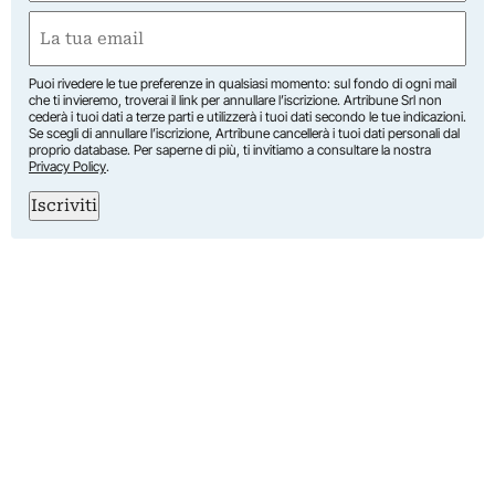
Nome
Email
(Obbligatorio)
Puoi rivedere le tue preferenze in qualsiasi momento: sul fondo di ogni mail
che ti invieremo, troverai il link per annullare l’iscrizione. Artribune Srl non
cederà i tuoi dati a terze parti e utilizzerà i tuoi dati secondo le tue indicazioni.
Se scegli di annullare l’iscrizione, Artribune cancellerà i tuoi dati personali dal
proprio database. Per saperne di più, ti invitiamo a consultare la nostra
Privacy Policy
.
Iscriviti