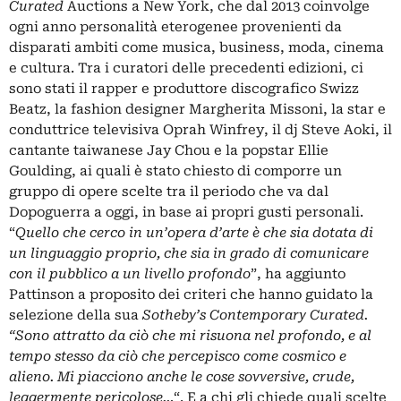
Curated
Auctions a New York, che dal 2013 coinvolge
ogni anno personalità eterogenee provenienti da
disparati ambiti come musica, business, moda, cinema
e cultura. Tra i curatori delle precedenti edizioni, ci
sono stati il rapper e produttore discografico Swizz
Beatz, la fashion designer Margherita Missoni, la star e
conduttrice televisiva Oprah Winfrey, il dj Steve Aoki, il
cantante taiwanese Jay Chou e la popstar Ellie
Goulding, ai quali è stato chiesto di comporre un
gruppo di opere scelte tra il periodo che va dal
Dopoguerra a oggi, in base ai propri gusti personali.
“
Quello che cerco in un’opera d’arte è che sia dotata di
un linguaggio proprio, che sia in grado di comunicare
con il pubblico a un livello profondo
”, ha aggiunto
Pattinson a proposito dei criteri che hanno guidato la
selezione della sua
Sotheby’s Contemporary Curated.
“Sono attratto da ciò che mi risuona nel profondo, e al
tempo stesso da ciò che percepisco come cosmico e
alieno. Mi piacciono anche le cose sovversive, crude,
leggermente pericolose…
“. E a chi gli chiede quali scelte