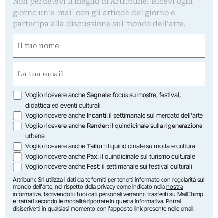
Non perdetevi il meglio di Artribune! Ricevi ogni
giorno un'e-mail con gli articoli del giorno e
partecipa alla discussione sul mondo dell'arte.
Nome
(Obbligatorio)
Nome
Email
(Obbligatorio)
Opzioni
Voglio ricevere anche
Segnala
: focus su mostre, festival,
didattica ed eventi culturali
Voglio ricevere anche
Incanti
: il settimanale sul mercato dell'arte
Voglio ricevere anche
Render
: il quindicinale sulla rigenerazione
urbana
Voglio ricevere anche
Tailor
: il quindicinale su moda e cultura
Voglio ricevere anche
Pax
: il quindicinale sul turismo culturale
Voglio ricevere anche
Fest
: il settimanale sui festival culturali
Artribune Srl utilizza i dati da te forniti per tenerti informato con regolarità sul
mondo dell'arte, nel rispetto della privacy come indicato nella
nostra
informativa
. Iscrivendoti i tuoi dati personali verranno trasferiti su MailChimp
e trattati secondo le modalità riportate in
questa informativa
. Potrai
disiscriverti in qualsiasi momento con l'apposito link presente nelle email.