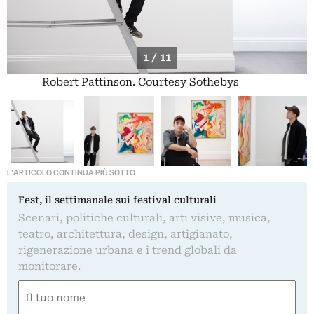
1 / 11
Robert Pattinson. Courtesy Sothebys
L'ARTICOLO CONTINUA PIÙ SOTTO
Fest, il settimanale sui festival culturali
Scenari, politiche culturali, arti visive, musica,
teatro, architettura, design, artigianato,
rigenerazione urbana e i trend globali da
monitorare.
Nome
(Obbligatorio)