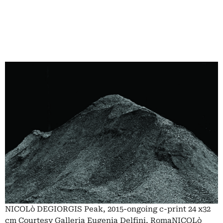
NICOLò DEGIORGIS Peak, 2015-ongoing c-print 24 x32
cm Courtesy Galleria Eugenia Delfini, RomaNICOLò