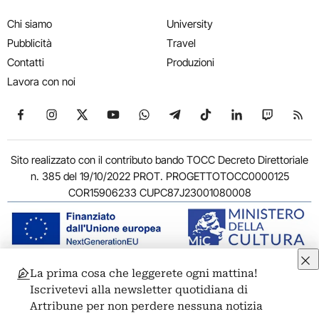
Chi siamo
University
Pubblicità
Travel
Contatti
Produzioni
Lavora con noi
Seguici su Facebook
Seguici su Instagram
Seguici su X
Seguici su YouTube
Seguici su WhatsApp
Seguici su Telegram
Seguici su TikTok
Seguici su Link
Seguici su
Segui
Sito realizzato con il contributo bando TOCC Decreto Direttoriale
n. 385 del 19/10/2022 PROT. PROGETTOTOCC0000125
COR15906233 CUPC87J23001080008
La prima cosa che leggerete ogni mattina!
© 2011-2026 ARTRIBUNE srl – Corso Vittorio Emanuele II, 287 –
Iscrivetevi alla newsletter quotidiana di
00186 Roma - P.I. 11381581005
Artribune per non perdere nessuna notizia
Privacy: Responsabile della protezione dei dati personali