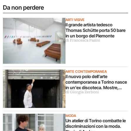
Da non perdere
ARTI VISIVE
Il grande artista tedesco
Thomas Schütte porta 50 bare
in un borgo del Piemonte
di Francesca Pasini
ARTE CONTEMPORANEA
Il nuovo polo dell’arte
contemporanea a Torino nasce
in un’ex discoteca. Mostre,
di Giorgia Zerboni
cinema, teatro, concerti,
performance: “vogliamo
coinvolgere pubblici diversi”
MODA
Un atelier di Torino combatte le
discriminazioni con la moda.