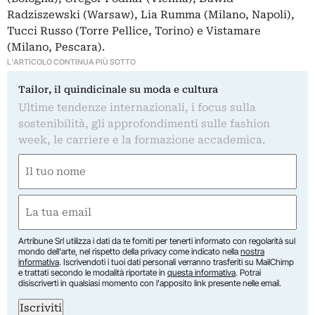
Radziszewski (Warsaw), Lia Rumma (Milano, Napoli),
Tucci Russo (Torre Pellice, Torino) e Vistamare
(Milano, Pescara).
L'ARTICOLO CONTINUA PIÙ SOTTO
Tailor, il quindicinale su moda e cultura
Ultime tendenze internazionali, i focus sulla
sostenibilità, gli approfondimenti sulle fashion
week, le carriere e la formazione accademica.
Nome
(Obbligatorio)
Nome
Email
(Obbligatorio)
Artribune Srl utilizza i dati da te forniti per tenerti informato con regolarità sul
mondo dell'arte, nel rispetto della privacy come indicato nella
nostra
informativa
. Iscrivendoti i tuoi dati personali verranno trasferiti su MailChimp
e trattati secondo le modalità riportate in
questa informativa
. Potrai
disiscriverti in qualsiasi momento con l'apposito link presente nelle email.
Iscriviti