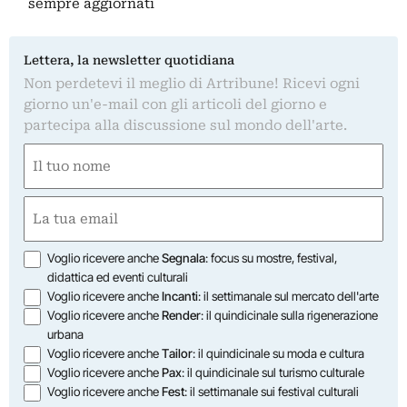
sempre aggiornati
Lettera, la newsletter quotidiana
Non perdetevi il meglio di Artribune! Ricevi ogni
giorno un'e-mail con gli articoli del giorno e
partecipa alla discussione sul mondo dell'arte.
Nome
(Obbligatorio)
Nome
Email
(Obbligatorio)
Opzioni
Voglio ricevere anche
Segnala
: focus su mostre, festival,
didattica ed eventi culturali
Voglio ricevere anche
Incanti
: il settimanale sul mercato dell'arte
Voglio ricevere anche
Render
: il quindicinale sulla rigenerazione
urbana
Voglio ricevere anche
Tailor
: il quindicinale su moda e cultura
Voglio ricevere anche
Pax
: il quindicinale sul turismo culturale
Voglio ricevere anche
Fest
: il settimanale sui festival culturali