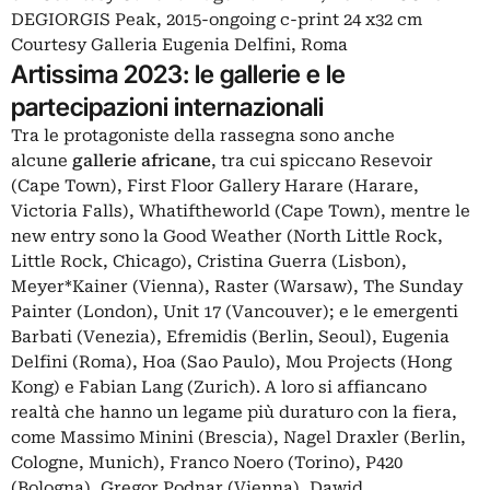
DEGIORGIS Peak, 2015-ongoing c-print 24 x32 cm
Courtesy Galleria Eugenia Delfini, Roma
Artissima 2023: le gallerie e le
partecipazioni internazionali
Tra le protagoniste della rassegna sono anche
alcune
gallerie africane
, tra cui spiccano Resevoir
(Cape Town), First Floor Gallery Harare (Harare,
Victoria Falls), Whatiftheworld (Cape Town), mentre le
new entry sono la Good Weather (North Little Rock,
Little Rock, Chicago), Cristina Guerra (Lisbon),
Meyer*Kainer (Vienna), Raster (Warsaw), The Sunday
Painter (London), Unit 17 (Vancouver); e le emergenti
Barbati (Venezia), Efremidis (Berlin, Seoul), Eugenia
Delfini (Roma), Hoa (Sao Paulo), Mou Projects (Hong
Kong) e Fabian Lang (Zurich). A loro si affiancano
realtà che hanno un legame più duraturo con la fiera,
come Massimo Minini (Brescia), Nagel Draxler (Berlin,
Cologne, Munich), Franco Noero (Torino), P420
(Bologna), Gregor Podnar (Vienna), Dawid