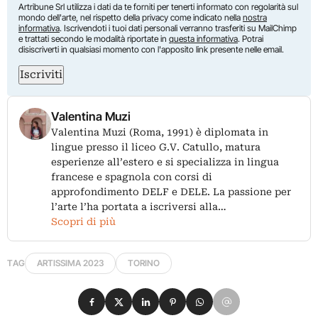
Artribune Srl utilizza i dati da te forniti per tenerti informato con regolarità sul
mondo dell'arte, nel rispetto della privacy come indicato nella
nostra
informativa
. Iscrivendoti i tuoi dati personali verranno trasferiti su MailChimp
e trattati secondo le modalità riportate in
questa informativa
. Potrai
disiscriverti in qualsiasi momento con l'apposito link presente nelle email.
Iscriviti
Valentina Muzi
Valentina Muzi (Roma, 1991) è diplomata in
lingue presso il liceo G.V. Catullo, matura
esperienze all’estero e si specializza in lingua
francese e spagnola con corsi di
approfondimento DELF e DELE. La passione per
l’arte l’ha portata a iscriversi alla…
Scopri di più
TAG
ARTISSIMA 2023
TORINO
Condividi su Facebook
Condividi su X
Condividi su LinkedIn
Condividi su Pinterest
Condividi su WhatsApp
Condividi su Email