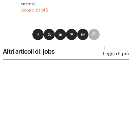
testate…
Scopri di più
Condividi su Facebook
Condividi su X
Condividi su LinkedIn
Condividi su Pinterest
Condividi su WhatsApp
Condividi su Email
Altri articoli di: jobs
Leggi di più