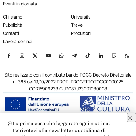
Eventi in giornata
Chi siamo
University
Pubblicità
Travel
Contatti
Produzioni
Lavora con noi
Seguici su Facebook
Seguici su Instagram
Seguici su X
Seguici su YouTube
Seguici su WhatsApp
Seguici su Telegram
Seguici su TikTok
Seguici su Link
Seguici su
Segui
Sito realizzato con il contributo bando TOCC Decreto Direttoriale
n. 385 del 19/10/2022 PROT. PROGETTOTOCC0000125
COR15906233 CUPC87J23001080008
La prima cosa che leggerete ogni mattina!
© 2011-2026 ARTRIBUNE srl – Corso Vittorio Emanuele II, 287 –
Iscrivetevi alla newsletter quotidiana di
00186 Roma - P.I. 11381581005