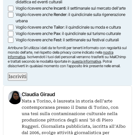
didattica ed eventi culturali
Voglio ricevere anche
Incanti
: il settimanale sul mercato dell'arte
Voglio ricevere anche
Render
: il quindicinale sulla rigenerazione
urbana
Voglio ricevere anche
Tailor
: il quindicinale su moda e cultura
Voglio ricevere anche
Pax
: il quindicinale sul turismo culturale
Voglio ricevere anche
Fest
: il settimanale sui festival culturali
Artribune Srl utilizza i dati da te forniti per tenerti informato con regolarità sul
mondo dell'arte, nel rispetto della privacy come indicato nella
nostra
informativa
. Iscrivendoti i tuoi dati personali verranno trasferiti su MailChimp
e trattati secondo le modalità riportate in
questa informativa
. Potrai
disiscriverti in qualsiasi momento con l'apposito link presente nelle email.
Iscriviti
Claudia Giraud
Nata a Torino, è laureata in storia dell’arte
contemporanea presso il Dams di Torino, con
una tesi sulla contaminazione culturale nella
produzione pittorica degli anni '50 di Piero
Ruggeri. Giornalista pubblicista, iscritta all’Albo
dal 2006, svolge attività giornalistica per