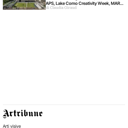
APS, Lake Como Creativity Week, MART,
di Claudia Giraud
Viscontea Casa d’Aste
Artribune
Arti visive