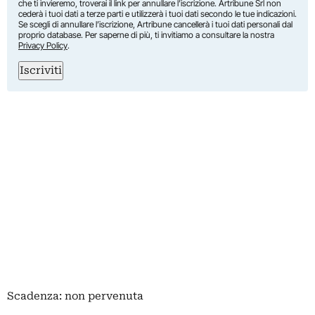
che ti invieremo, troverai il link per annullare l’iscrizione. Artribune Srl non
cederà i tuoi dati a terze parti e utilizzerà i tuoi dati secondo le tue indicazioni.
Se scegli di annullare l’iscrizione, Artribune cancellerà i tuoi dati personali dal
proprio database. Per saperne di più, ti invitiamo a consultare la nostra
Privacy Policy
.
Iscriviti
Scadenza: non pervenuta