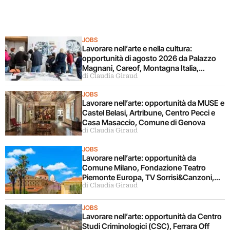
JOBS
Lavorare nell’arte e nella cultura:
opportunità di agosto 2026 da Palazzo
Magnani, Careof, Montagna Italia,
di Claudia Giraud
Fondazione CR Firenze
JOBS
Lavorare nell’arte: opportunità da MUSE e
Castel Belasi, Artribune, Centro Pecci e
Casa Masaccio, Comune di Genova
di Claudia Giraud
JOBS
Lavorare nell’arte: opportunità da
Comune Milano, Fondazione Teatro
Piemonte Europa, TV Sorrisi&Canzoni,
di Claudia Giraud
Fondazione Alghero
JOBS
Lavorare nell’arte: opportunità da Centro
Studi Criminologici (CSC), Ferrara Off