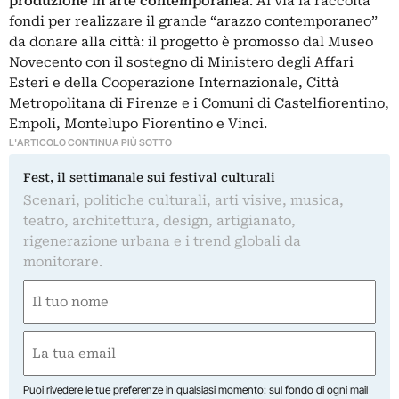
produzione in arte contemporanea
. Al via la raccolta
fondi per realizzare il grande “arazzo contemporaneo”
da donare alla città: il progetto è promosso dal Museo
Novecento con il sostegno di Ministero degli Affari
Esteri e della Cooperazione Internazionale, Città
Metropolitana di Firenze e i Comuni di Castelfiorentino,
Empoli, Montelupo Fiorentino e Vinci.
L'ARTICOLO CONTINUA PIÙ SOTTO
Fest, il settimanale sui festival culturali
Scenari, politiche culturali, arti visive, musica,
teatro, architettura, design, artigianato,
rigenerazione urbana e i trend globali da
monitorare.
Nome
(Obbligatorio)
Nome
Email
(Obbligatorio)
Puoi rivedere le tue preferenze in qualsiasi momento: sul fondo di ogni mail