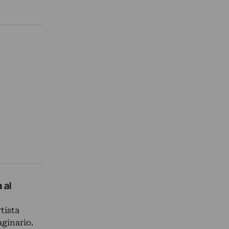
 al
tista
aginario.