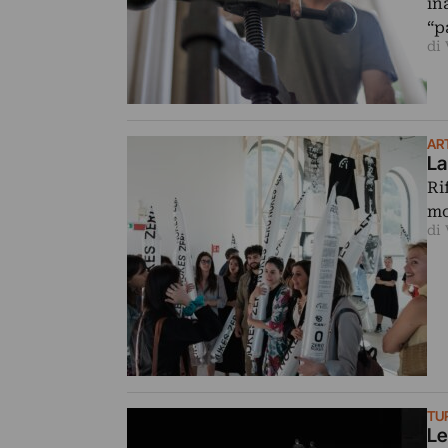
in
“p
di
AR
La
Ri
mo
di 
TU
Le