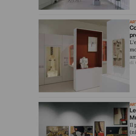
AR
Co
pr
L'
mo
am
di
AR
Le
Mu
Il
(n