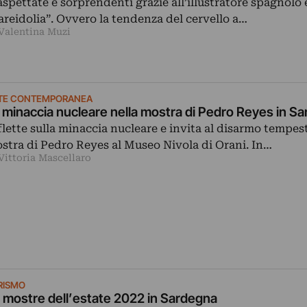
aspettate e sorprendenti grazie all’illustratore spagnolo e
areidolia”. Ovvero la tendenza del cervello a…
 Valentina Muzi
TE CONTEMPORANEA
 minaccia nucleare nella mostra di Pedro Reyes in S
flette sulla minaccia nucleare e invita al disarmo tempest
stra di Pedro Reyes al Museo Nivola di Orani. In…
Vittoria Mascellaro
RISMO
 mostre dell’estate 2022 in Sardegna