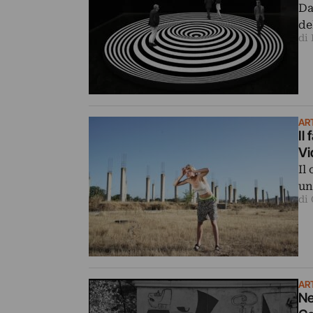
Da
de
di
AR
Il
Vi
Il
un
di
AR
Ne