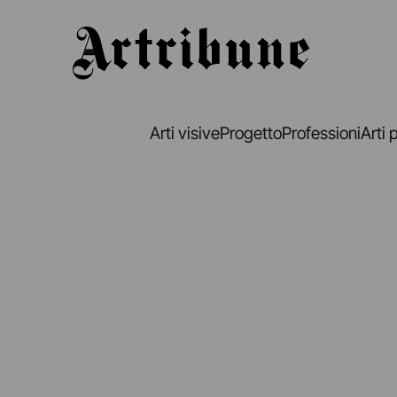
Artribune
Arti visive
Progetto
Professioni
Arti 