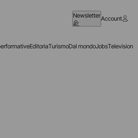
Newsletter
Account
performative
Editoria
Turismo
Dal mondo
Jobs
Television