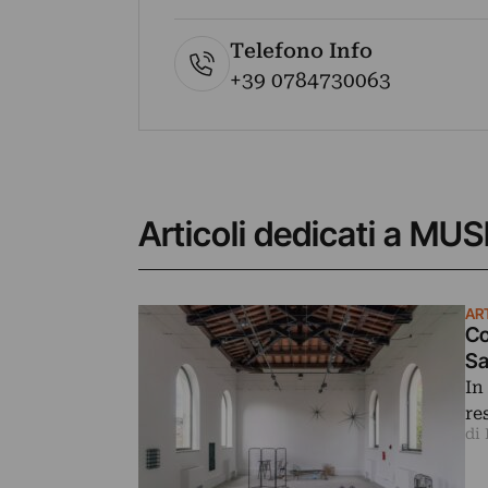
Telefono Info
+39 0784730063
Articoli dedicati a M
AR
Co
S
In
re
di