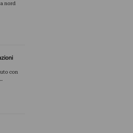
 a nord
azioni
iuto con
o…