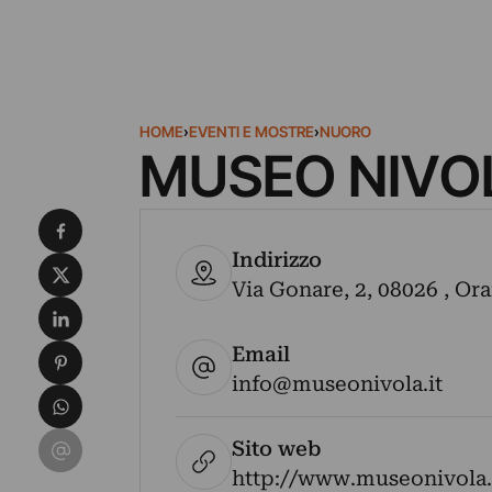
HOME
›
EVENTI E MOSTRE
›
NUORO
MUSEO NIVO
Condividi su Facebook
Indirizzo
Condividi su X
Via Gonare, 2, 08026 , Oran
Condividi su LinkedIn
Email
Condividi su Pinterest
info@museonivola.it
Condividi su WhatsApp
Condividi su Email
Sito web
http://www.museonivola.