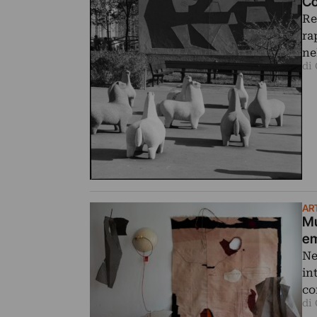
Co
Re
ra
ne
di
AR
Mu
em
Ne
in
co
di