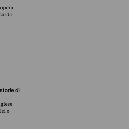
’opera
 sardo
storie di
nglese
lei e