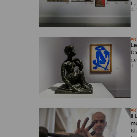
I…
di
ART
Le
Da
de
di
ART
Il
mu
El