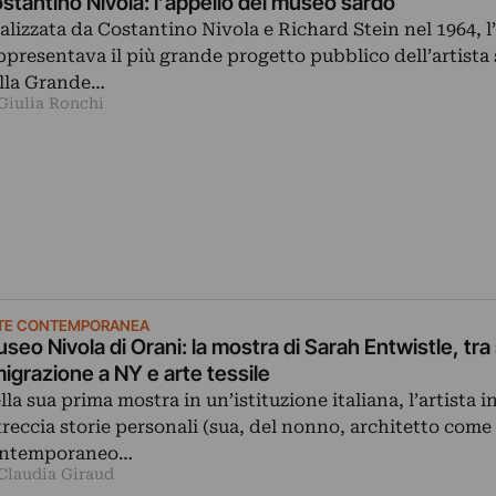
stantino Nivola: l’appello del museo sardo
alizzata da Costantino Nivola e Richard Stein nel 1964, l
ppresentava il più grande progetto pubblico dell’artista
lla Grande…
 Giulia Ronchi
TE CONTEMPORANEA
seo Nivola di Orani: la mostra di Sarah Entwistle, tra 
igrazione a NY e arte tessile
lla sua prima mostra in un’istituzione italiana, l’artista i
treccia storie personali (sua, del nonno, architetto come 
ntemporaneo…
 Claudia Giraud