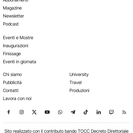
Magazine
Newsletter
Podcast
Eventi e Mostre
Inaugurazioni
Finissage
Eventi in giornata
Chi siamo
University
Pubblicità
Travel
Contatti
Produzioni
Lavora con noi
Seguici su Facebook
Seguici su Instagram
Seguici su X
Seguici su YouTube
Seguici su WhatsApp
Seguici su Telegram
Seguici su TikTok
Seguici su Link
Seguici su
Segui
Sito realizzato con il contributo bando TOCC Decreto Direttoriale