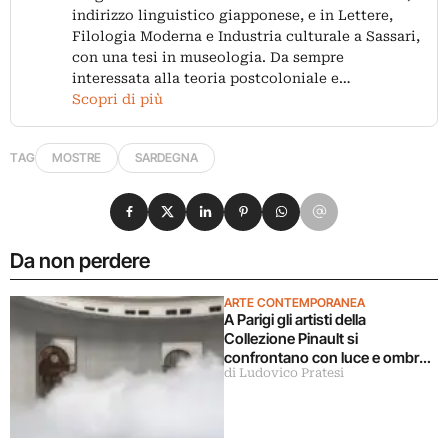
indirizzo linguistico giapponese, e in Lettere,
Filologia Moderna e Industria culturale a Sassari,
con una tesi in museologia. Da sempre
interessata alla teoria postcoloniale e…
Scopri di più
TAG
MOSTRE
SARDEGNA
Condividi su Facebook
Condividi su X
Condividi su LinkedIn
Condividi su Pinterest
Condividi su WhatsApp
Condividi su Email
Da non perdere
ARTE CONTEMPORANEA
A Parigi gli artisti della
Collezione Pinault si
confrontano con luce e ombra
di Ludovico Pratesi
in una grande mostra