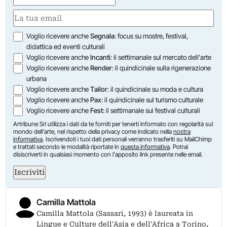
Email
(Obbligatorio)
Opzioni
Voglio ricevere anche
Segnala
: focus su mostre, festival,
didattica ed eventi culturali
Voglio ricevere anche
Incanti
: il settimanale sul mercato dell'arte
Voglio ricevere anche
Render
: il quindicinale sulla rigenerazione
urbana
Voglio ricevere anche
Tailor
: il quindicinale su moda e cultura
Voglio ricevere anche
Pax
: il quindicinale sul turismo culturale
Voglio ricevere anche
Fest
: il settimanale sui festival culturali
Artribune Srl utilizza i dati da te forniti per tenerti informato con regolarità sul
mondo dell'arte, nel rispetto della privacy come indicato nella
nostra
informativa
. Iscrivendoti i tuoi dati personali verranno trasferiti su MailChimp
e trattati secondo le modalità riportate in
questa informativa
. Potrai
disiscriverti in qualsiasi momento con l'apposito link presente nelle email.
Iscriviti
Camilla Mattola
Camilla Mattola (Sassari, 1993) è laureata in
Lingue e Culture dell'Asia e dell'Africa a Torino,