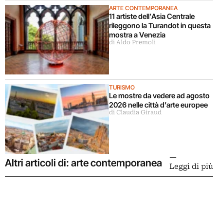
ARTE CONTEMPORANEA
11 artiste dell’Asia Centrale
rileggono la Turandot in questa
mostra a Venezia
di Aldo Premoli
TURISMO
Le mostre da vedere ad agosto
2026 nelle città d’arte europee
di Claudia Giraud
Altri articoli di: arte contemporanea
Leggi di più