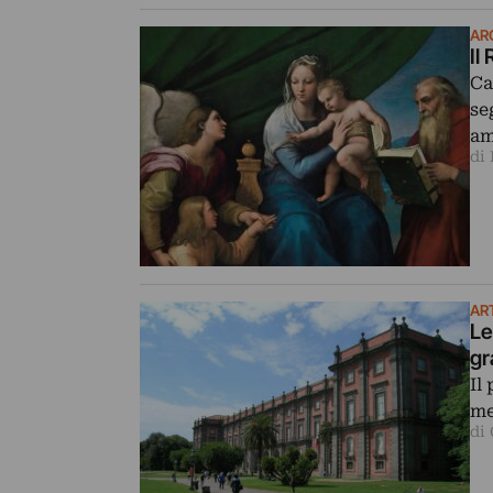
AR
Il
Ca
se
am
di 
ART
Le
gr
Il
me
di