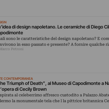
SIGN
’idea di design napoletano. Le ceramiche di Diego Cib
podimonte
ali sono le caratteristiche del design napoletano? E co
nvivono in esso passato e presente? A fornire qualche r
 Marco Petroni
TE CONTEMPORANEA
he Triumph of Death”, al Museo di Capodimonte a Na
’opera di Cecily Brown
ispirata al celeberrimo affresco custodito a Palazzo Abate
lermo la monumentale tela che l la pittrice britannica C