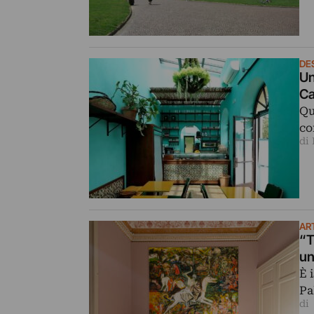
DE
Un
Ca
Qu
co
di
AR
“T
un
È 
Pa
di