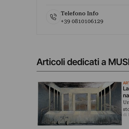
Telefono Info
+39 0810106129
Articoli dedicati a 
ART
La
na
Un
st
di