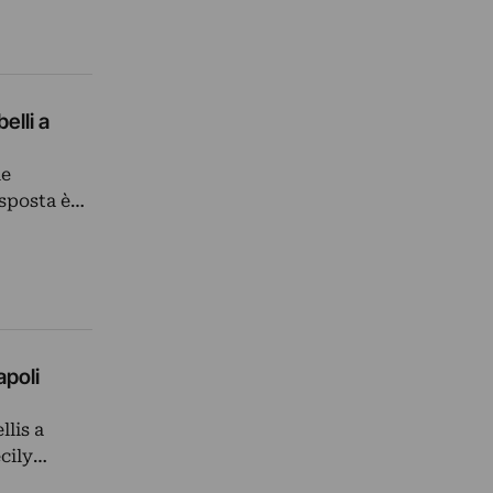
elli a
me
isposta è…
poli
llis a
ecily…