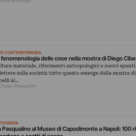
Irene Biolchini
TE CONTEMPORANEA
 fenomenologia delle cose nella mostra di Diego Cibell
ltura materiale, riferimenti antropologici e nuovi spunti
flettere sulla società: tutto questo emerge dalla mostra d
belli al…
 Diana Gianquitto
TOGRAFIA
a Pasqualino al Museo di Capodimonte a Napoli: 100 rit