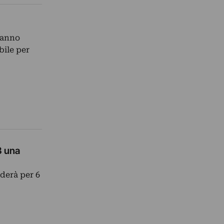
hanno
ile per
3 una
ederà per 6