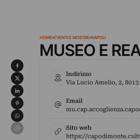
HOME
›
EVENTI E MOSTRE
›
NAPOLI
MUSEO E RE
Condividi su Facebook
Indirizzo
Condividi su X
Via Lucio Amelio, 2, 80131
Condividi su LinkedIn
Email
Condividi su Pinterest
mu.cap.accoglienza.capo
Condividi su WhatsApp
Condividi su Email
Sito web
https://capodimonte.cultu