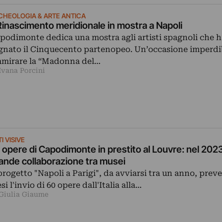
CHEOLOGIA & ARTE ANTICA
 Rinascimento meridionale in mostra a Napoli
podimonte dedica una mostra agli artisti spagnoli che 
gnato il Cinquecento partenopeo. Un’occasione imperdib
mirare la “Madonna del…
Ivana Porcini
I VISIVE
 opere di Capodimonte in prestito al Louvre: nel 202
ande collaborazione tra musei
 progetto "Napoli a Parigi", da avviarsi tra un anno, prev
si l'invio di 60 opere dall'Italia alla…
 Giulia Giaume