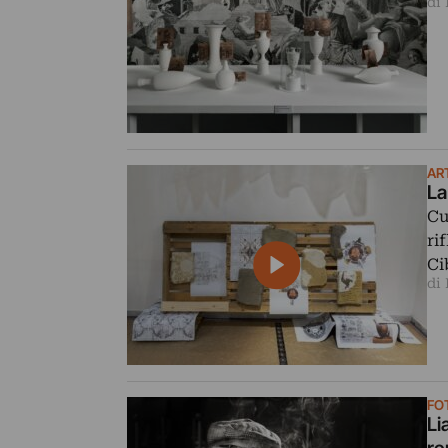
di 
AR
La
Cu
ri
Ci
di
FO
Li