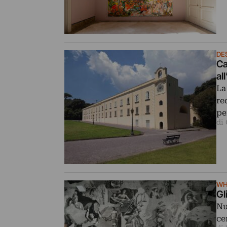
DE
Ca
al
La
re
pe
di
WH
Gl
Nu
ce