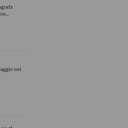
ografa
rice…
iaggio nel