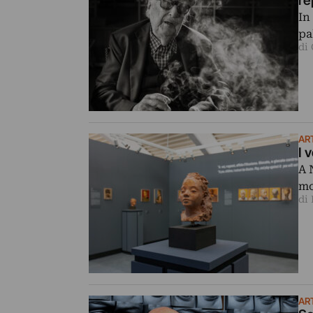
re
In
pa
di
AR
I 
A 
mo
di
AR