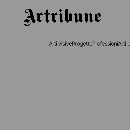
Artribune
Arti visive
Progetto
Professioni
Arti 