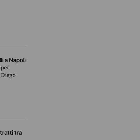
i a Napoli
 per
i Diego
ratti tra