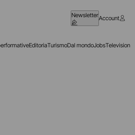
Newsletter
Account
performative
Editoria
Turismo
Dal mondo
Jobs
Television