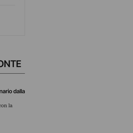
MONTE
ario dalla
con la