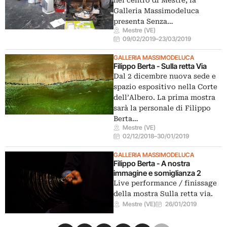
nel centro di Mestre, la
Galleria Massimodeluca
presenta Senza…
Mestre (VE)
09/02/2019
–
23/03/2019
GALLERIA MASSIMODELUCA
Filippo Berta - Sulla retta Via
Dal 2 dicembre nuova sede e
spazio espositivo nella Corte
dell’Albero. La prima mostra
sarà la personale di Filippo
Berta…
Mestre (VE)
02/12/2018
–
30/01/2019
GALLERIA MASSIMODELUCA
Filippo Berta - A nostra
immagine e somiglianza 2
Live performance / finissage
della mostra Sulla retta via.
Mestre (VE)
26/01/2019