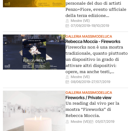
personale del duo di artisti
Penzo+Fiore, evento ufficiale
della terza edizione…
Mestre (VE)
07/09/2019
–
19/10/2019
GALLERIA MASSIMODELUCA
Rebecca Moccia - Fireworks
Fireworks non è una mostra
tradizionale, quanto piuttosto
un dispositivo in grado di
attivare altri dispositivi:
opere, ma anche testi,…
Mestre (VE)
08/06/2019
–
27/07/2019
GALLERIA MASSIMODELUCA
Fireworks / Private view
Un reading dal vivo per la
mostra “Fireworks” di
Rebecca Moccia.
Mestre (VE)
05/07/2019