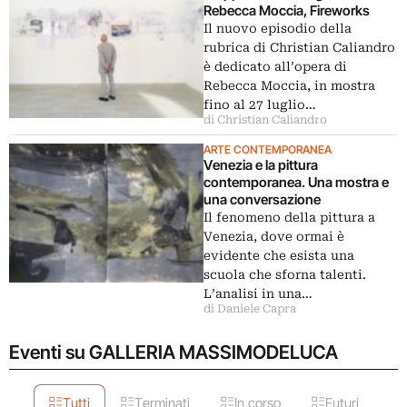
Rebecca Moccia, Fireworks
Il nuovo episodio della
rubrica di Christian Caliandro
è dedicato all’opera di
Rebecca Moccia, in mostra
fino al 27 luglio…
di Christian Caliandro
ARTE CONTEMPORANEA
Venezia e la pittura
contemporanea. Una mostra e
una conversazione
Il fenomeno della pittura a
Venezia, dove ormai è
evidente che esista una
scuola che sforna talenti.
L’analisi in una…
di Daniele Capra
Eventi su GALLERIA MASSIMODELUCA
Tutti
Terminati
In corso
Futuri