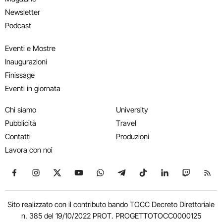
Newsletter
Podcast
Eventi e Mostre
Inaugurazioni
Finissage
Eventi in giornata
Chi siamo
University
Pubblicità
Travel
Contatti
Produzioni
Lavora con noi
Seguici su Facebook
Seguici su Instagram
Seguici su X
Seguici su YouTube
Seguici su WhatsApp
Seguici su Telegram
Seguici su TikTok
Seguici su Link
Seguici su
Segui
Sito realizzato con il contributo bando TOCC Decreto Direttoriale
n. 385 del 19/10/2022 PROT. PROGETTOTOCC0000125