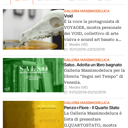
GALLERIA MASSIMODELUCA
Void
È la voce la protagonista di
VOYAGER, mostra personale
dei VOID, collettivo di arte
visiva e sound art basato a…
Mestre (VE)
15/11/2019
–
23/12/2019
GALLERIA MASSIMODELUCA
Salso. Adotta un libro bagnato
Galleria Massimodeluca per la
libreria “Segni nel Tempo” di
Venezia.
Mestre (VE)
01/12/2019
–
02/12/2019
GALLERIA MASSIMODELUCA
Penzo+Fiore - Il Quarto Stato
La Galleria Massimodeluca è
lieta di presentare
ILQUARTOSTATO, mostra