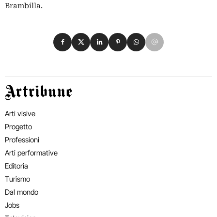
Brambilla.
Condividi su Facebook
Condividi su X
Condividi su LinkedIn
Condividi su Pinterest
Condividi su WhatsApp
Condividi su Email
Artribune
Arti visive
Progetto
Professioni
Arti performative
Editoria
Turismo
Dal mondo
Jobs