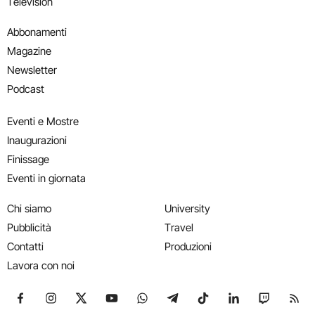
Television
Abbonamenti
Magazine
Newsletter
Podcast
Eventi e Mostre
Inaugurazioni
Finissage
Eventi in giornata
Chi siamo
University
Pubblicità
Travel
Contatti
Produzioni
Lavora con noi
Seguici su Facebook
Seguici su Instagram
Seguici su X
Seguici su YouTube
Seguici su WhatsApp
Seguici su Telegram
Seguici su TikTok
Seguici su Link
Seguici su
Segui