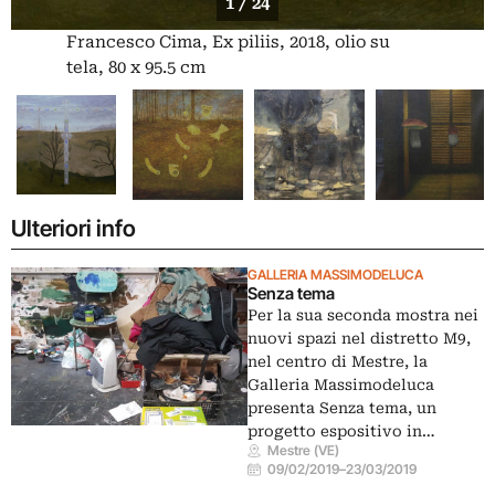
1 / 24
Francesco Cima, Ex piliis, 2018, olio su
tela, 80 x 95.5 cm
Ulteriori info
GALLERIA MASSIMODELUCA
Senza tema
Per la sua seconda mostra nei
nuovi spazi nel distretto M9,
nel centro di Mestre, la
Galleria Massimodeluca
presenta Senza tema, un
progetto espositivo in…
Mestre (VE)
09/02/2019
–
23/03/2019