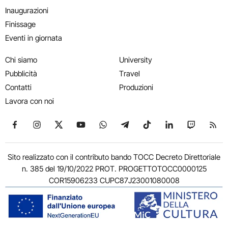
Inaugurazioni
Finissage
Eventi in giornata
Chi siamo
University
Pubblicità
Travel
Contatti
Produzioni
Lavora con noi
Seguici su Facebook
Seguici su Instagram
Seguici su X
Seguici su YouTube
Seguici su WhatsApp
Seguici su Telegram
Seguici su TikTok
Seguici su Link
Seguici su
Segui
Sito realizzato con il contributo bando TOCC Decreto Direttoriale
n. 385 del 19/10/2022 PROT. PROGETTOTOCC0000125
COR15906233 CUPC87J23001080008