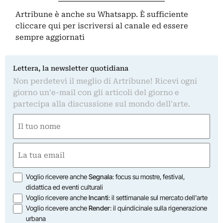
Artribune è anche su Whatsapp. È sufficiente
cliccare qui
per iscriversi al canale ed essere
sempre aggiornati
Lettera, la newsletter quotidiana
Non perdetevi il meglio di Artribune! Ricevi ogni
giorno un'e-mail con gli articoli del giorno e
partecipa alla discussione sul mondo dell'arte.
Nome
(Obbligatorio)
Nome
Email
(Obbligatorio)
Opzioni
Voglio ricevere anche
Segnala
: focus su mostre, festival,
didattica ed eventi culturali
Voglio ricevere anche
Incanti
: il settimanale sul mercato dell'arte
Voglio ricevere anche
Render
: il quindicinale sulla rigenerazione
urbana