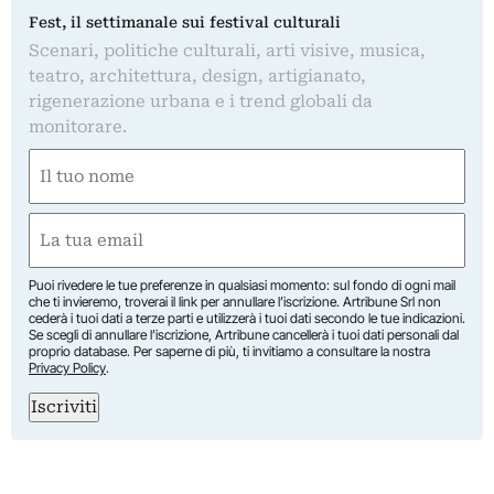
Fest, il settimanale sui festival culturali
Scenari, politiche culturali, arti visive, musica,
teatro, architettura, design, artigianato,
rigenerazione urbana e i trend globali da
monitorare.
Nome
(Obbligatorio)
Nome
Email
(Obbligatorio)
Puoi rivedere le tue preferenze in qualsiasi momento: sul fondo di ogni mail
che ti invieremo, troverai il link per annullare l’iscrizione. Artribune Srl non
cederà i tuoi dati a terze parti e utilizzerà i tuoi dati secondo le tue indicazioni.
Se scegli di annullare l’iscrizione, Artribune cancellerà i tuoi dati personali dal
proprio database. Per saperne di più, ti invitiamo a consultare la nostra
Privacy Policy
.
Iscriviti