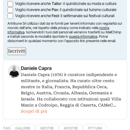
Voglio ricevere anche
Tailor
: il quindicinale su moda e cultura
Voglio ricevere anche
Pax
: il quindicinale sul turismo culturale
Voglio ricevere anche
Fest
: il settimanale sui festival culturali
Artribune Srl utilizza i dati da te forniti per tenerti informato con regolarità sul
mondo dell'arte, nel rispetto della privacy come indicato nella
nostra
informativa
. Iscrivendoti i tuoi dati personali verranno trasferiti su MailChimp
e trattati secondo le modalità riportate in
questa informativa
. Potrai
disiscriverti in qualsiasi momento con l'apposito link presente nelle email.
Iscriviti
Daniele Capra
Daniele Capra (1976) è curatore indipendente e
militante, e giornalista. Ha curato oltre cento
mostre in Italia, Francia, Repubblica Ceca,
Belgio, Austria, Croazia, Albania, Germania e
Israele. Ha collaborato con istituzioni quali Villa
Manin a Codroipo, Reggia di Caserta, CAMeC…
Scopri di più
TAG
GALLERIE
MESTRE
MOSTRE
PITTURA