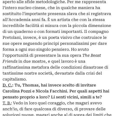
aperto alle sfide metodologiche. Per me rappresenta
l’intero nucleo cinese, che in qualche maniera ha
sostituito l’importante presenza slava che si registrava
all’Accademia anni fa. È un artista che con la stessa
incredibile facilità si misura con la piccola dimensione
di un quaderno o con formati importanti. Il compagno
Pretolani, invece, è un poeta visivo che costruisce le
sue opere seguendo principi personalissimi per dare
forma a ogni suo singolo pensiero. Ho avuto
l’opportunità di presentare la sua opera
The Beast
Friends
in due mostre, e quel lavoro è una
raffinatissima metafora delle condizioni disastrose di
tantissime nostre società, devastate dalla crisi del
capitalismo.
D. C.
:
Tu, Thomas, hai invece scelto di invitare
Carolina Pozzi e Nicola Facchini. Per quali aspetti hai
pensato proprio a loro? Li senti vicini, simili a te?
T. B.
: Vedo in loro quel coraggio, che magari avevo
anch’io, di fare qualcosa di diverso, di provare delle
soluzioni nuove, magari anche al di sopra dei limiti che