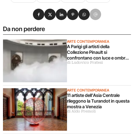
Condividi su Facebook
Condividi su X
Condividi su LinkedIn
Condividi su Pinterest
Condividi su WhatsApp
Condividi su Email
Da non perdere
ARTE CONTEMPORANEA
A Parigi gli artisti della
Collezione Pinault si
confrontano con luce e ombra
di Ludovico Pratesi
in una grande mostra
ARTE CONTEMPORANEA
11 artiste dell’Asia Centrale
rileggono la Turandot in questa
mostra a Venezia
di Aldo Premoli