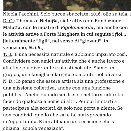
Nicola Facchini, Solo bucce sbucciate, 2016, olio su tela, 
D. C.
:
Thomas e Nebojša, siete attivi con Fondazione
Malutta, con le mostre di
Figolammerda
, ma anche con
le attività estive a Forte Marghera in cui seguite i
fioi
…
[letteralmente “figli”, nel senso di “giovani”, in
veneziano,
N.d.R.
].
T. B.
: È una necessità naturale e abbiamo imparato così.
Condividere con amici un’attività che è anche lavoro è
alla fine più divertente e più stimolante. Siamo un
gruppo, una famiglia allargata, con tanti ruoli diversi.
N. D.
:
Io penso che essere artista sia una professione e
una missione collettiva, anche con una funzione
pubblica. Anche quando sei da solo nel tuo studio stai
facendo qualcosa a nome di altri. Per cui limitarti a
partecipare alla società da solo non porta a niente. Se
non condividi quello che sai e fai stai sprecando
un’opportunità. E noi abbiamo un’occasione che si
chiama “scuola veneziana”.