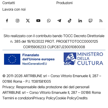
Contatti
Produzioni
Lavora con noi
Seguici su Facebook
Seguici su Instagram
Seguici su X
Seguici su YouTube
Seguici su WhatsApp
Seguici su Telegram
Seguici su TikTok
Seguici su Link
Seguici su
Segui
Sito realizzato con il contributo bando TOCC Decreto Direttoriale
n. 385 del 19/10/2022 PROT. PROGETTOTOCC0000125
COR15906233 CUPC87J23001080008
© 2011-2026 ARTRIBUNE srl – Corso Vittorio Emanuele II, 287 –
00186 Roma - P.I. 11381581005
Privacy: Responsabile della protezione dei dati personali
ARTRIBUNE srl – Corso Vittorio Emanuele II, 287 – 00186 Roma
Termini e condizioni
Privacy Policy
Cookie Policy
Credits