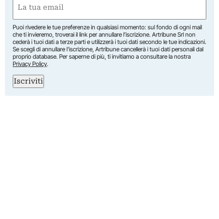
Email
(Obbligatorio)
Puoi rivedere le tue preferenze in qualsiasi momento: sul fondo di ogni mail
che ti invieremo, troverai il link per annullare l’iscrizione. Artribune Srl non
cederà i tuoi dati a terze parti e utilizzerà i tuoi dati secondo le tue indicazioni.
Se scegli di annullare l’iscrizione, Artribune cancellerà i tuoi dati personali dal
proprio database. Per saperne di più, ti invitiamo a consultare la nostra
Privacy Policy
.
Iscriviti