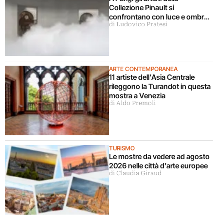
Collezione Pinault si
confrontano con luce e ombra
di Ludovico Pratesi
in una grande mostra
ARTE CONTEMPORANEA
11 artiste dell’Asia Centrale
rileggono la Turandot in questa
mostra a Venezia
di Aldo Premoli
TURISMO
Le mostre da vedere ad agosto
2026 nelle città d’arte europee
di Claudia Giraud