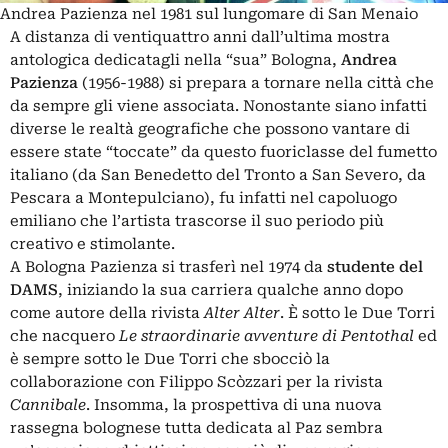
Andrea Pazienza nel 1981 sul lungomare di San Menaio
A distanza di ventiquattro anni dall’ultima mostra
antologica dedicatagli nella “sua” Bologna,
Andrea
Pazienza
(1956-1988) si prepara a tornare nella città che
da sempre gli viene associata. Nonostante siano infatti
diverse le realtà geografiche che possono vantare di
essere state “toccate” da questo fuoriclasse del fumetto
italiano (da San Benedetto del Tronto a San Severo, da
Pescara a Montepulciano), fu infatti nel capoluogo
emiliano che l’artista trascorse il suo periodo più
creativo e stimolante.
A Bologna Pazienza si trasferì nel 1974 da
studente del
DAMS
, iniziando la sua carriera qualche anno dopo
come autore della rivista
Alter Alter
. È sotto le Due Torri
che nacquero
Le straordinarie avventure di Pentothal
ed
è sempre sotto le Due Torri che sbocciò la
collaborazione con
Filippo Scòzzari
per la rivista
Cannibale
. Insomma, la prospettiva di una nuova
rassegna bolognese tutta dedicata al Paz sembra