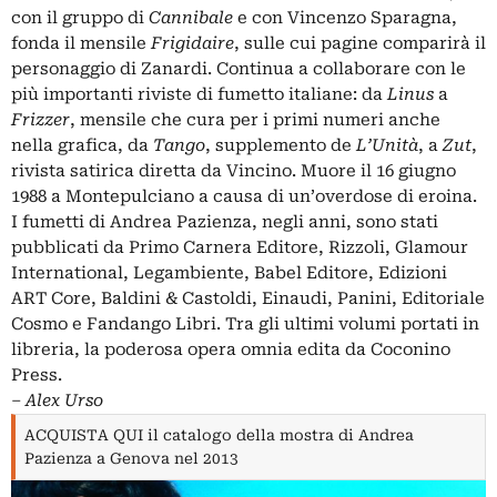
con il gruppo di
Cannibale
e con Vincenzo Sparagna,
fonda il mensile
Frigidaire
, sulle cui pagine comparirà il
personaggio di Zanardi. Continua a collaborare con le
più importanti riviste di fumetto italiane: da
Linus
a
Frizzer
, mensile che cura per i primi numeri anche
nella grafica, da
Tango
, supplemento de
L’Unità
, a
Zut
,
rivista satirica diretta da Vincino. Muore il 16 giugno
1988 a Montepulciano a causa di un’overdose di eroina.
I fumetti di Andrea Pazienza, negli anni, sono stati
pubblicati da Primo Carnera Editore, Rizzoli, Glamour
International, Legambiente, Babel Editore, Edizioni
ART Core, Baldini & Castoldi, Einaudi, Panini, Editoriale
Cosmo e Fandango Libri. Tra gli ultimi volumi portati in
libreria, la poderosa opera omnia edita da Coconino
Press.
–
Alex Urso
ACQUISTA QUI il catalogo della mostra di Andrea
Pazienza a Genova nel 2013