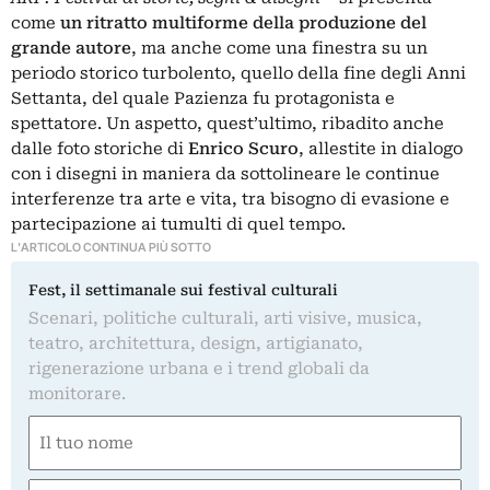
come
un ritratto multiforme della produzione del
grande autore
, ma anche come una finestra su un
periodo storico turbolento, quello della fine degli Anni
Settanta, del quale Pazienza fu protagonista e
spettatore. Un aspetto, quest’ultimo, ribadito anche
dalle foto storiche di
Enrico Scuro
, allestite in dialogo
con i disegni in maniera da sottolineare le continue
interferenze tra arte e vita, tra bisogno di evasione e
partecipazione ai tumulti di quel tempo.
L'ARTICOLO CONTINUA PIÙ SOTTO
Fest, il settimanale sui festival culturali
Scenari, politiche culturali, arti visive, musica,
teatro, architettura, design, artigianato,
rigenerazione urbana e i trend globali da
monitorare.
Nome
(Obbligatorio)
Nome