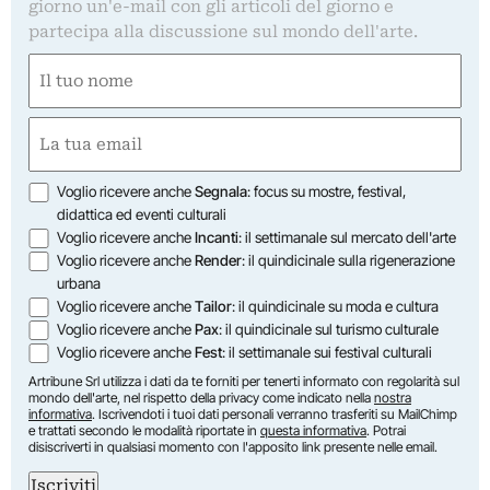
giorno un'e-mail con gli articoli del giorno e
partecipa alla discussione sul mondo dell'arte.
Nome
(Obbligatorio)
Nome
Email
(Obbligatorio)
Opzioni
Voglio ricevere anche
Segnala
: focus su mostre, festival,
didattica ed eventi culturali
Voglio ricevere anche
Incanti
: il settimanale sul mercato dell'arte
Voglio ricevere anche
Render
: il quindicinale sulla rigenerazione
urbana
Voglio ricevere anche
Tailor
: il quindicinale su moda e cultura
Voglio ricevere anche
Pax
: il quindicinale sul turismo culturale
Voglio ricevere anche
Fest
: il settimanale sui festival culturali
Artribune Srl utilizza i dati da te forniti per tenerti informato con regolarità sul
mondo dell'arte, nel rispetto della privacy come indicato nella
nostra
informativa
. Iscrivendoti i tuoi dati personali verranno trasferiti su MailChimp
e trattati secondo le modalità riportate in
questa informativa
. Potrai
disiscriverti in qualsiasi momento con l'apposito link presente nelle email.
Iscriviti