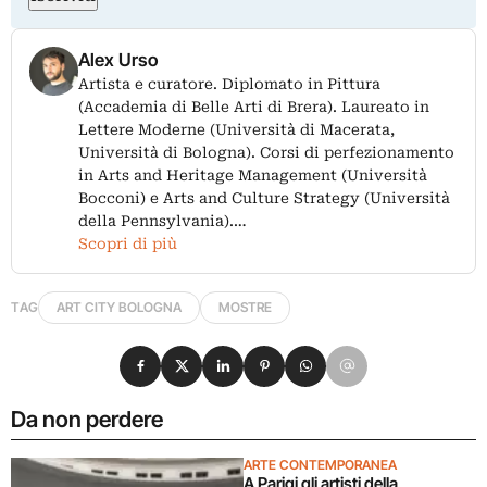
Alex Urso
Artista e curatore. Diplomato in Pittura
(Accademia di Belle Arti di Brera). Laureato in
Lettere Moderne (Università di Macerata,
Università di Bologna). Corsi di perfezionamento
in Arts and Heritage Management (Università
Bocconi) e Arts and Culture Strategy (Università
della Pennsylvania).…
Scopri di più
TAG
ART CITY BOLOGNA
MOSTRE
Condividi su Facebook
Condividi su X
Condividi su LinkedIn
Condividi su Pinterest
Condividi su WhatsApp
Condividi su Email
Da non perdere
ARTE CONTEMPORANEA
A Parigi gli artisti della