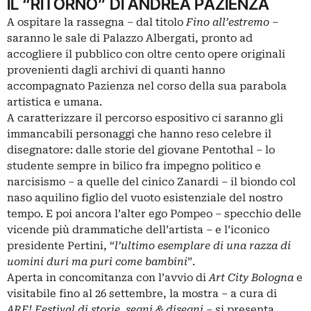
IL “RITORNO” DI ANDREA PAZIENZA
A ospitare la rassegna – dal titolo
Fino all’estremo
–
saranno le sale di
Palazzo Albergati
, pronto ad
accogliere il pubblico con oltre cento opere originali
provenienti dagli archivi di quanti hanno
accompagnato Pazienza nel corso della sua parabola
artistica e umana.
A caratterizzare il percorso espositivo ci saranno gli
immancabili personaggi che hanno reso celebre il
disegnatore: dalle storie del giovane Pentothal – lo
studente sempre in bilico fra impegno politico e
narcisismo – a quelle del cinico Zanardi – il biondo col
naso aquilino figlio del vuoto esistenziale del nostro
tempo. E poi ancora l’alter ego Pompeo – specchio delle
vicende più drammatiche dell’artista – e l’iconico
presidente Pertini, “
l’ultimo esemplare di una razza di
uomini duri ma puri come bambini
”.
Aperta in concomitanza con l’avvio di
Art City Bologna
e
visitabile fino al 26 settembre, la mostra – a cura di
ARF! Festival di storie, segni & disegni
– si presenta