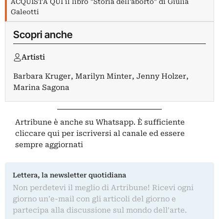
ACQUISTA QUI il libro "Storia dell'aborto" di Giulia
Galeotti
Scopri anche
Artisti
Barbara Kruger
,
Marilyn Minter
,
Jenny Holzer
,
Marina Sagona
Artribune è anche su Whatsapp. È sufficiente
cliccare qui
per iscriversi al canale ed essere
sempre aggiornati
Lettera, la newsletter quotidiana
Non perdetevi il meglio di Artribune! Ricevi ogni
giorno un'e-mail con gli articoli del giorno e
partecipa alla discussione sul mondo dell'arte.