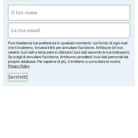
Nome
(Obbligatorio)
Nome
Email
(Obbligatorio)
Puoi rivedere le tue preferenze in qualsiasi momento: sul fondo di ogni mail
che ti invieremo, troverai il link per annullare l’iscrizione. Artribune Srl non
cederà i tuoi dati a terze parti e utilizzerà i tuoi dati secondo le tue indicazioni.
Se scegli di annullare l’iscrizione, Artribune cancellerà i tuoi dati personali dal
proprio database. Per saperne di più, ti invitiamo a consultare la nostra
Privacy Policy
.
Iscriviti