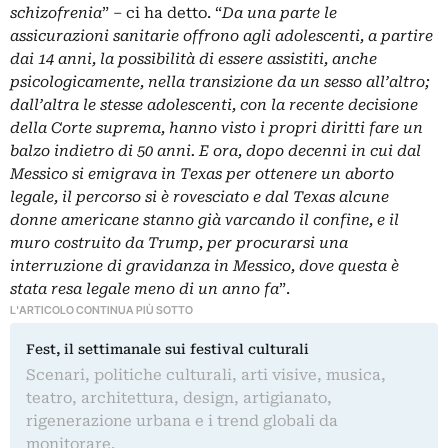
schizofrenia
” ‒ ci ha detto. “
Da una parte le
assicurazioni sanitarie offrono agli adolescenti, a partire
dai 14 anni, la possibilità di essere assistiti, anche
psicologicamente, nella transizione da un sesso all’altro;
dall’altra le stesse adolescenti, con la recente decisione
della Corte suprema, hanno visto i propri diritti fare un
balzo indietro di 50 anni. E ora, dopo decenni in cui dal
Messico si emigrava in Texas per ottenere un aborto
legale, il percorso si è rovesciato e dal Texas alcune
donne americane stanno già varcando il confine, e il
muro costruito da Trump, per procurarsi una
interruzione di gravidanza in Messico, dove questa è
stata resa legale meno di un anno fa
”.
L'ARTICOLO CONTINUA PIÙ SOTTO
Fest, il settimanale sui festival culturali
Scenari, politiche culturali, arti visive, musica,
teatro, architettura, design, artigianato,
rigenerazione urbana e i trend globali da
monitorare.