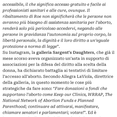
accessibile, il che significa accesso gratuito e facile ai
professionisti sanitari e alle cure, ovunque. Il
ribaltamento di Roe non significherà che le persone non
avranno più bisogno di assistenza sanitaria per l’aborto,
renderà solo più pericoloso accedervi, negando alle
persone in gravidanza l’autonomia sul proprio corpo, la
libertà personale, la dignità e il loro diritto a un’eguale
protezione a norma di legge
”.
Su Instagram, la
galleria Sargent’s Daughters
, che già il
mese scorso aveva organizzato un’asta in supporto di
associazioni per la difesa del diritto alla scelta della
donna, ha dichiarato battaglia ai tentativi di limitare
l’accesso all’aborto. Secondo Allegra LaViola, direttrice
della galleria, in questo momento le cose più
strategiche da fare sono: “
Fare donazioni a fondi che
supportano l’aborto come
Keep our Clinics
,
WRRAP
,
The
National
Network
of
Abortion Funds
e
Planned
Parenthood
; continuare ad attivarsi, manifestare,
chiamare senatori e parlamentari; votare!
”. Ed è