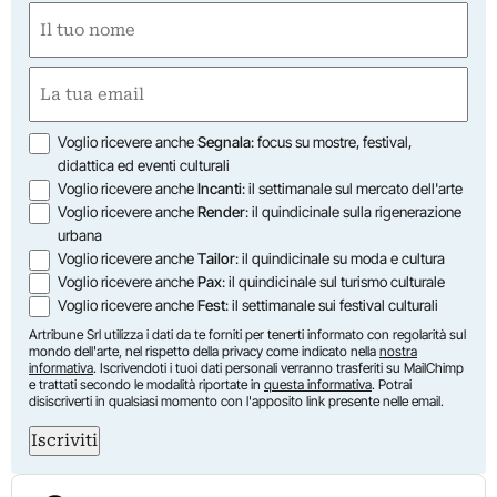
Nome
(Obbligatorio)
Nome
Email
(Obbligatorio)
Opzioni
Voglio ricevere anche
Segnala
: focus su mostre, festival,
didattica ed eventi culturali
Voglio ricevere anche
Incanti
: il settimanale sul mercato dell'arte
Voglio ricevere anche
Render
: il quindicinale sulla rigenerazione
urbana
Voglio ricevere anche
Tailor
: il quindicinale su moda e cultura
Voglio ricevere anche
Pax
: il quindicinale sul turismo culturale
Voglio ricevere anche
Fest
: il settimanale sui festival culturali
Artribune Srl utilizza i dati da te forniti per tenerti informato con regolarità sul
mondo dell'arte, nel rispetto della privacy come indicato nella
nostra
informativa
. Iscrivendoti i tuoi dati personali verranno trasferiti su MailChimp
e trattati secondo le modalità riportate in
questa informativa
. Potrai
disiscriverti in qualsiasi momento con l'apposito link presente nelle email.
Iscriviti