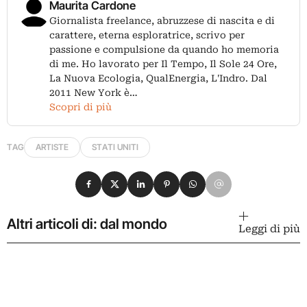
Maurita Cardone
Giornalista freelance, abruzzese di nascita e di
carattere, eterna esploratrice, scrivo per
passione e compulsione da quando ho memoria
di me. Ho lavorato per Il Tempo, Il Sole 24 Ore,
La Nuova Ecologia, QualEnergia, L'Indro. Dal
2011 New York è…
Scopri di più
TAG
ARTISTE
STATI UNITI
Condividi su Facebook
Condividi su X
Condividi su LinkedIn
Condividi su Pinterest
Condividi su WhatsApp
Condividi su Email
Altri articoli di: dal mondo
Leggi di più