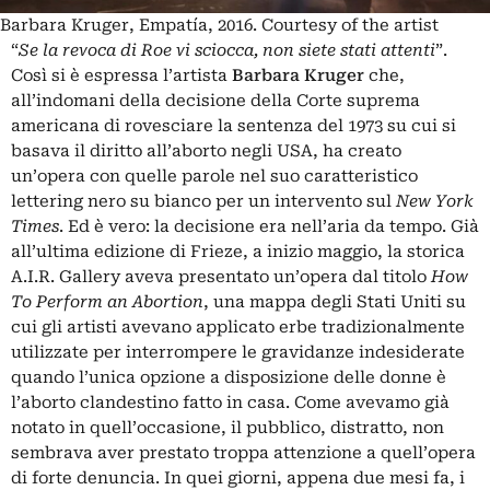
Barbara Kruger, Empatía, 2016. Courtesy of the artist
“
Se la revoca di Roe vi sciocca, non siete stati attenti
”.
Così si è espressa l’artista
Barbara Kruger
che,
all’indomani della decisione della Corte suprema
americana di rovesciare la sentenza del 1973 su cui si
basava il diritto all’aborto negli USA, ha creato
un’opera con quelle parole nel suo caratteristico
lettering nero su bianco per un intervento sul
New York
Times
. Ed è vero: la decisione era nell’aria da tempo. Già
all’ultima edizione di Frieze, a inizio maggio, la storica
A.I.R. Gallery aveva presentato un’opera dal titolo
How
To Perform an Abortion
, una mappa degli Stati Uniti su
cui gli artisti avevano applicato erbe tradizionalmente
utilizzate per interrompere le gravidanze indesiderate
quando l’unica opzione a disposizione delle donne è
l’aborto clandestino fatto in casa. Come avevamo già
notato in quell’occasione
, il pubblico, distratto, non
sembrava aver prestato troppa attenzione a quell’opera
di forte denuncia. In quei giorni, appena due mesi fa, i