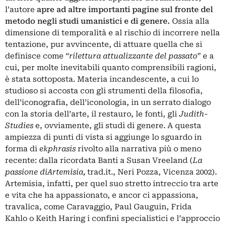
l’autore
apre ad altre importanti pagine sul fronte del
metodo negli studi umanistici e di genere.
Ossia alla
dimensione di temporalità e al rischio di incorrere nella
tentazione, pur avvincente, di attuare quella che si
definisce come “
rilettura attualizzante del passato
” e a
cui, per molte inevitabili quanto comprensibili ragioni,
è stata sottoposta. Materia incandescente, a cui lo
studioso si accosta con gli strumenti della filosofia,
dell’iconografia, dell’iconologia, in un serrato dialogo
con la storia dell’arte, il restauro, le fonti, gli
Judith-
Studies
e, ovviamente, gli studi di genere. A questa
ampiezza di punti di vista si aggiunge lo sguardo in
forma di
ekphrasis
rivolto alla narrativa più o meno
recente: dalla ricordata Banti a Susan Vreeland (
La
passione di
Artemisia,
trad.it., Neri Pozza, Vicenza 2002).
Artemisia, infatti, per quel suo stretto intreccio tra arte
e vita che ha appassionato, e ancor ci appassiona,
travalica, come Caravaggio, Paul Gauguin, Frida
Kahlo
o Keith Haring i confini specialistici e l’approccio