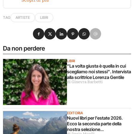
Scopri di più
TAG
ARTISTE
LIBRI
Condividi su Facebook
Condividi su X
Condividi su LinkedIn
Condividi su Pinterest
Condividi su WhatsApp
Condividi su Email
Da non perdere
LIBRI
“La volta giusta è quella in cui
scegliamo noi stessi”. Intervista
alla scrittrice Lorenza Gentile
di Ginevra Barbetti
EDITORIA
Nuovi libri per l’estate 2026.
Ecco la seconda parte della
nostra selezione…