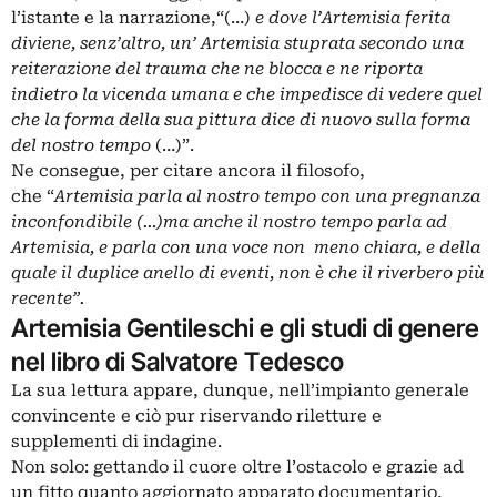
l’istante e la narrazione,“(…)
e dove l’Artemisia ferita
diviene, senz’altro, un’ Artemisia stuprata secondo una
reiterazione del trauma che ne blocca e ne riporta
indietro la vicenda umana e che impedisce di vedere quel
che la forma della sua pittura dice di nuovo sulla forma
del nostro
tempo
(…)”.
Ne consegue, per citare ancora il filosofo,
che “
Artemisia parla al nostro tempo con una pregnanza
inconfondibile (…)ma anche il nostro tempo parla ad
Artemisia, e parla con una voce non meno chiara, e della
quale il duplice anello di eventi, non è che il riverbero più
recente”.
Artemisia Gentileschi e gli studi di genere
nel libro di Salvatore Tedesco
La sua lettura appare, dunque, nell’impianto generale
convincente e ciò pur riservando riletture e
supplementi di indagine.
Non solo: gettando il cuore oltre l’ostacolo e grazie ad
un fitto quanto aggiornato apparato documentario,