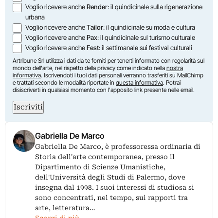
Voglio ricevere anche
Render
: il quindicinale sulla rigenerazione
urbana
Voglio ricevere anche
Tailor
: il quindicinale su moda e cultura
Voglio ricevere anche
Pax
: il quindicinale sul turismo culturale
Voglio ricevere anche
Fest
: il settimanale sui festival culturali
Artribune Srl utilizza i dati da te forniti per tenerti informato con regolarità sul
mondo dell'arte, nel rispetto della privacy come indicato nella
nostra
informativa
. Iscrivendoti i tuoi dati personali verranno trasferiti su MailChimp
e trattati secondo le modalità riportate in
questa informativa
. Potrai
disiscriverti in qualsiasi momento con l'apposito link presente nelle email.
Iscriviti
Gabriella De Marco
Gabriella De Marco, è professoressa ordinaria di
Storia dell'arte contemporanea, presso il
Dipartimento di Scienze Umanistiche,
dell'Università degli Studi di Palermo, dove
insegna dal 1998. I suoi interessi di studiosa si
sono concentrati, nel tempo, sui rapporti tra
arte, letteratura…