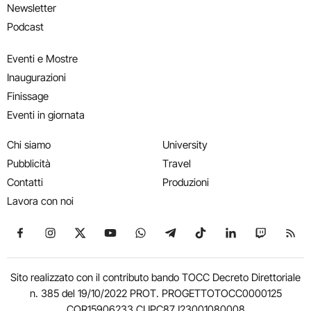
Newsletter
Podcast
Eventi e Mostre
Inaugurazioni
Finissage
Eventi in giornata
Chi siamo
University
Pubblicità
Travel
Contatti
Produzioni
Lavora con noi
Seguici su Facebook
Seguici su Instagram
Seguici su X
Seguici su YouTube
Seguici su WhatsApp
Seguici su Telegram
Seguici su TikTok
Seguici su Link
Seguici su
Segui
Sito realizzato con il contributo bando TOCC Decreto Direttoriale
n. 385 del 19/10/2022 PROT. PROGETTOTOCC0000125
COR15906233 CUPC87J23001080008