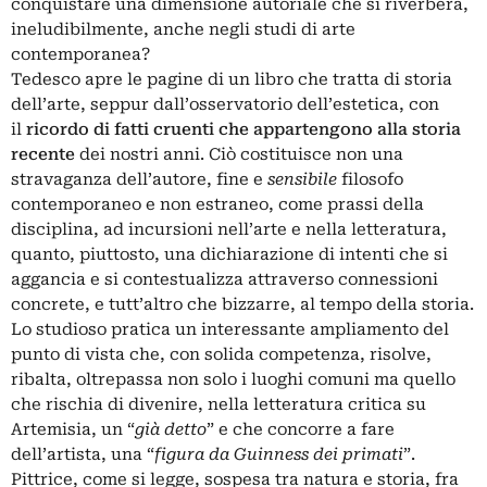
conquistare una dimensione autoriale che si riverbera,
ineludibilmente, anche negli studi di arte
contemporanea?
Tedesco apre le pagine di un libro che tratta di storia
dell’arte, seppur dall’osservatorio dell’estetica, con
il
ricordo di fatti cruenti che appartengono alla storia
recente
dei nostri anni. Ciò costituisce non una
stravaganza dell’autore, fine e
sensibile
filosofo
contemporaneo e non estraneo, come prassi della
disciplina, ad incursioni nell’arte e nella letteratura,
quanto, piuttosto, una dichiarazione di intenti che si
aggancia e si contestualizza attraverso connessioni
concrete, e tutt’altro che bizzarre, al tempo della storia.
Lo studioso pratica un interessante ampliamento del
punto di vista che, con solida competenza, risolve,
ribalta, oltrepassa
non solo i luoghi comuni ma quello
che rischia di divenire, nella letteratura critica su
Artemisia, un “
già detto
” e che concorre a fare
dell’artista, una “
figura da Guinness dei primati
”.
Pittrice, come si legge, sospesa tra natura e
storia, fra