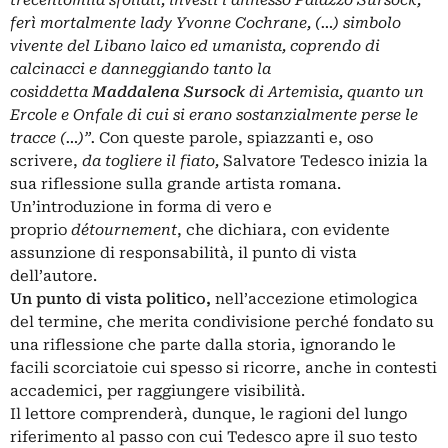
ferì mortalmente lady Yvonne Cochrane, (…) simbolo
vivente del Libano laico ed umanista, coprendo di
calcinacci e danneggiando tanto la
cosiddetta
Maddalena Sursock
di Artemisia, quanto un
Ercole e Onfale di cui si erano sostanzialmente perse le
tracce (…)”.
Con queste parole, spiazzanti e, oso
scrivere,
da togliere il fiato,
Salvatore Tedesco inizia la
sua riflessione sulla grande artista romana.
Un’introduzione in forma di vero e
proprio
détournement
, che dichiara, con evidente
assunzione di responsabilità, il punto di vista
dell’autore.
Un punto di vista politico,
nell’accezione etimologica
del termine, che merita condivisione perché fondato su
una riflessione che parte dalla storia, ignorando le
facili scorciatoie cui spesso si ricorre, anche in contesti
accademici, per raggiungere visibilità.
Il lettore comprenderà, dunque, le ragioni del lungo
riferimento
al passo con cui
Tedesco apre il suo testo