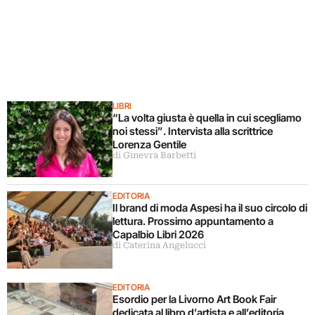
LIBRI
“La volta giusta è quella in cui scegliamo
noi stessi”. Intervista alla scrittrice
Lorenza Gentile
di Ginevra Barbetti
EDITORIA
Il brand di moda Aspesi ha il suo circolo di
lettura. Prossimo appuntamento a
Capalbio Libri 2026
di Caterina Angelucci
EDITORIA
Esordio per la Livorno Art Book Fair
dedicata al libro d’artista e all’editoria