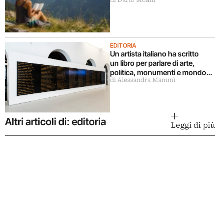
di Dario Moalli
EDITORIA
Un artista italiano ha scritto
un libro per parlare di arte,
politica, monumenti e mondo
di Alessandra Mammì
militare
Altri articoli di: editoria
Leggi di più