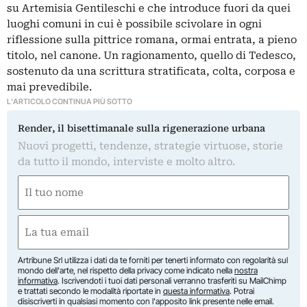
su Artemisia Gentileschi e che introduce fuori da quei
luoghi comuni in cui è possibile scivolare in ogni
riflessione sulla pittrice romana, ormai entrata, a pieno
titolo, nel canone. Un ragionamento, quello di Tedesco,
sostenuto da una scrittura stratificata, colta, corposa e
mai prevedibile.
L'ARTICOLO CONTINUA PIÙ SOTTO
Render, il bisettimanale sulla rigenerazione urbana
Nuovi progetti, tendenze, strategie virtuose, storie
da tutto il mondo, interviste e molto altro.
Nome
(Required)
First
Email
(Required)
Artribune Srl utilizza i dati da te forniti per tenerti informato con regolarità sul
mondo dell'arte, nel rispetto della privacy come indicato nella
nostra
informativa
. Iscrivendoti i tuoi dati personali verranno trasferiti su MailChimp
e trattati secondo le modalità riportate in
questa informativa
. Potrai
disiscriverti in qualsiasi momento con l'apposito link presente nelle email.