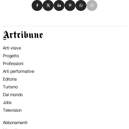
Condividi su Facebook
Condividi su X
Condividi su LinkedIn
Condividi su Pinterest
Condividi su WhatsApp
Condividi su Email
Artribune
Arti visive
Progetto
Professioni
Arti performative
Editoria
Turismo
Dal mondo
Jobs
Television
Abbonamenti