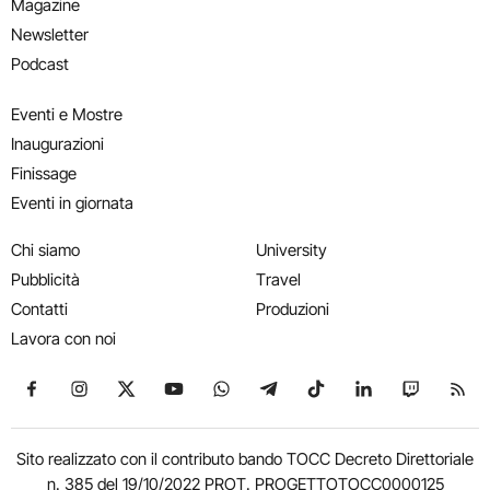
Magazine
Newsletter
Podcast
Eventi e Mostre
Inaugurazioni
Finissage
Eventi in giornata
Chi siamo
University
Pubblicità
Travel
Contatti
Produzioni
Lavora con noi
Seguici su Facebook
Seguici su Instagram
Seguici su X
Seguici su YouTube
Seguici su WhatsApp
Seguici su Telegram
Seguici su TikTok
Seguici su Link
Seguici su
Segui
Sito realizzato con il contributo bando TOCC Decreto Direttoriale
n. 385 del 19/10/2022 PROT. PROGETTOTOCC0000125