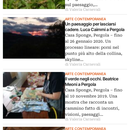
sul paesaggio,…
di Valeria Carnevali
ARTE CONTEMPORANEA
Un paesaggio per lasciarsi
cadere. Luca Caimmi a Pergola
Casa Sponge, Pergola – fino
al 26 gennaio 2020. Un
processo lineare: porsi nel
punto più alto della collina,
skyline…
di Valeria Carnevali
ARTE CONTEMPORANEA
Il verde negli occhi. Beatrice
Meoni a Pergola
Casa Sponge, Pergola – fino
al 10 novembre 2019. Una
mostra che racconta un
cammino fatto di incontri,
visioni, paesaggi…
di Valeria Carnevali
ARTE CONTEMPORANEA