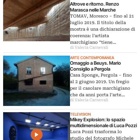
Altrove e ritorno. Renzo
Marasca nelle Marche
TOMAV, Moresco – fino al 21
luglio 2019. Il titolo della
mostra è una dichiarazione di
coerenza: l'artista
marchigiano “tiene…
di Valeria Carnevali
ARTE CONTEMPORANEA
Omaggio a Beuys. Mario
Consiglio a Pergola
Casa Sponge, Pergola – fino
al 2 giugno 2019. Un fregio
per il casolare marchigiano
che da anni porta l’arte…
di Valeria Carnevali
TELEVISION
Mikey Explosion: lo spazio
multidimensionale di Luca Pozzi
Luca Pozzi trasforma lo
studio del fotografo Michele