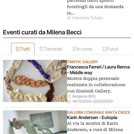
partendo dallo spunto
fornitogli da una domanda
in…
di Valentina Tebala
Eventi curati da Milena Becci
Tutti
Terminati
In corso
Futuri
TRAFFIC GALLERY
Francesca Ferreri / Laura Renna
- Middle way
Mostra doppia personale
realizzata in collaborazione
con Simóndi Gallery.
Bergamo (BG)
14/12/2024
–
22/02/2025
GALLERIA COMUNALE SANTA CROCE
Karin Andersen - Eutopia
Al via la mostra di Karin
Andersen, a cura di Milena