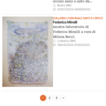
scorso anno e nato da…
Rimini (RN)
02/07/2022
–
06/08/2022
GALLERIA COMUNALE SANTA CROCE
Federica Minelli
mostra laboratorio di
Federica Minelli a cura di
Milena Becci.
Cattolica (RN)
28/04/2022
–
01/05/2022
Navigazione eventi
1
2
3
Pagina successiva