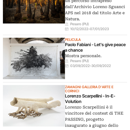
un percorso intrapreso
dall’Archivio Loreno Sguanci
APS nel 2018 dal titolo Arte e
Natura.
Pesaro (PU)
10/12/2022
–
07/01/2023
PELICULA
Paolo Fabiani - Let's give peace
a chance
Mostra personale.
Pesaro (PU)
03/09/2022
–
30/09/2022
ZAMAGNI GALLERIA D'ARTE E
CORNICI
Lorenzo Scarpellini - In-E-
Volution
Lorenzo Scarpellini è il
vincitore del contest di THE
PASSING, progetto
inaugurato a giugno dello