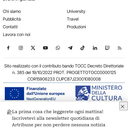
Chi siamo
University
Pubblicità
Travel
Contatti
Produzioni
Lavora con noi
Seguici su Facebook
Seguici su Instagram
Seguici su X
Seguici su YouTube
Seguici su WhatsApp
Seguici su Telegram
Seguici su TikTok
Seguici su Link
Seguici su
Segui
Sito realizzato con il contributo bando TOCC Decreto Direttoriale
n. 385 del 19/10/2022 PROT. PROGETTOTOCC0000125
COR15906233 CUPC87J23001080008
La prima cosa che leggerete ogni mattina!
© 2011-2026 ARTRIBUNE srl – Corso Vittorio Emanuele II, 287 –
Iscrivetevi alla newsletter quotidiana di
00186 Roma - P.I. 11381581005
Artribune per non perdere nessuna notizia
Privacy: Responsabile della protezione dei dati personali