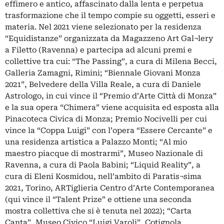
effimero e antico, affascinato dalla lenta e perpetua
trasformazione che il tempo compie su oggetti, esseri e
materia. Nel 2021 viene selezionato per la residenza
“Equidistanze” organizzata da Magazzeno Art Gal¬lery
a Filetto (Ravenna) e partecipa ad alcuni premi e
collettive tra cui: “The Passing”, a cura di Milena Becci,
Galleria Zamagni, Rimini; “Biennale Giovani Monza
2021”, Belvedere della Villa Reale, a cura di Daniele
Astrologo, in cui vince il “Premio d’Arte Città di Monza”
e la sua opera “Chimera” viene acquisita ed esposta alla
Pinacoteca Civica di Monza; Premio Nocivelli per cui
vince la “Coppa Luigi” con l’opera “Essere Cercante” e
una residenza artistica a Palazzo Monti; “Al mio
maestro piacque di mostrarmi”, Museo Nazionale di
Ravenna, a cura di Paola Babini; “Liquid Reality”, a
cura di Eleni Kosmidou, nell’ambito di Paratis¬sima
2021, Torino, ARTiglieria Centro d’Arte Contemporanea
(qui vince il “Talent Prize” e ottiene una seconda
mostra collettiva che si è tenuta nel 2022); “Carta
Canta”, Museo Civico “Luigi Varoli”, Cotignola