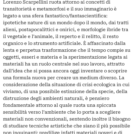
Lorenzo Scarpellini ruota attorno ai concetti di
transitorietà e metamorfosi e il suo immaginario è
legato a una sfera fantastico/fantascientifica:
ipotetiche nature di un mondo dopo il mondo, dai tratti
alieni, postapocalittici e onirici, e morfologie ibride tra
il vegetale e l’animale, il reperto e il relitto, il resto
organico e lo strumento artificiale. È affascinato dalla
lenta e perpetua trasformazione che il tempo compie su
oggetti, esseri e materia e la sperimentazione legata ai
materiali ha un ruolo centrale nel suo lavoro, attratto
dall’idea che si possa ancora oggi inventare o scoprire
una formula nuova per creare un medium diverso. La
considerazione della situazione di crisi ecologica in cui
viviamo, di una possibile estinzione della specie, della
distruzione degli ambienti naturali, è pensiero
fondamentale attorno al quale ruota una spiccata
sensibilità verso l’ambiente che lo porta a scegliere
materiali non convenzionali, sentendo inoltre il bisogno
di studiare tecniche artistiche che siano il più possibile
non inquinanti: predilige infatti materiali poveri e di