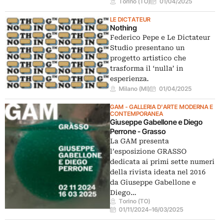
Torino (TO)
01/04/2025
LE DICTATEUR
Nothing
Federico Pepe e Le Dictateur
Studio presentano un
progetto artistico che
trasforma il ‘nulla’ in
esperienza.
Milano (MI)
01/04/2025
GAM - GALLERIA D'ARTE MODERNA E
CONTEMPORANEA
Giuseppe Gabellone e Diego
Perrone - Grasso
La GAM presenta
l’esposizione GRASSO
dedicata ai primi sette numeri
della rivista ideata nel 2016
da Giuseppe Gabellone e
Diego…
Torino (TO)
01/11/2024
–
16/03/2025