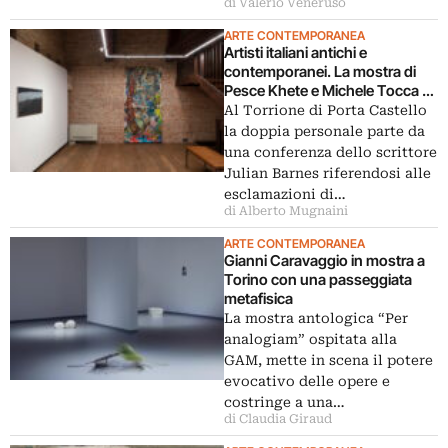
di Valerio Veneruso
ARTE CONTEMPORANEA
Artisti italiani antichi e
contemporanei. La mostra di
Pesce Khete e Michele Tocca a
Vicenza
Al Torrione di Porta Castello
la doppia personale parte da
una conferenza dello scrittore
Julian Barnes riferendosi alle
esclamazioni di…
di Alberto Mugnaini
ARTE CONTEMPORANEA
Gianni Caravaggio in mostra a
Torino con una passeggiata
metafisica
La mostra antologica “Per
analogiam” ospitata alla
GAM, mette in scena il potere
evocativo delle opere e
costringe a una…
di Claudia Giraud