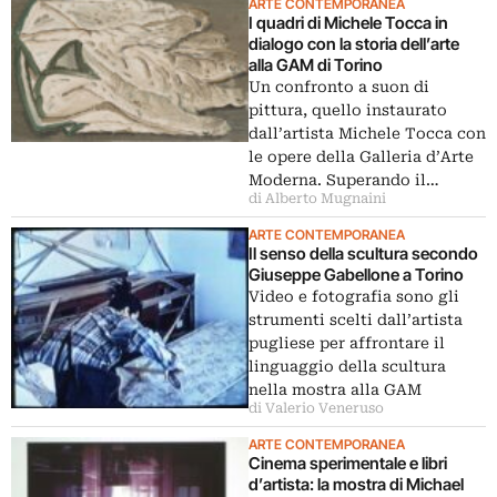
ARTE CONTEMPORANEA
I quadri di Michele Tocca in
dialogo con la storia dell’arte
alla GAM di Torino
Un confronto a suon di
pittura, quello instaurato
dall’artista Michele Tocca con
le opere della Galleria d’Arte
Moderna. Superando il…
di Alberto Mugnaini
ARTE CONTEMPORANEA
Il senso della scultura secondo
Giuseppe Gabellone a Torino
Video e fotografia sono gli
strumenti scelti dall’artista
pugliese per affrontare il
linguaggio della scultura
nella mostra alla GAM
di Valerio Veneruso
ARTE CONTEMPORANEA
Cinema sperimentale e libri
d’artista: la mostra di Michael