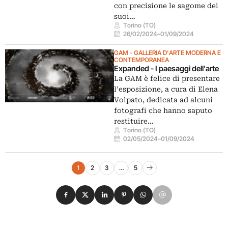
con precisione le sagome dei
suoi…
Torino (TO)
26/02/2024
–
01/09/2024
GAM - GALLERIA D'ARTE MODERNA E
CONTEMPORANEA
Expanded - I paesaggi dell'arte
La GAM è felice di presentare
l’esposizione, a cura di Elena
Volpato, dedicata ad alcuni
fotografi che hanno saputo
restituire…
Torino (TO)
02/05/2024
–
01/09/2024
Navigazione eventi
1
2
3
…
5
Pagina successiva
Condividi su Facebook
Condividi su X
Condividi su LinkedIn
Condividi su Pinterest
Condividi su WhatsApp
Condividi su Email