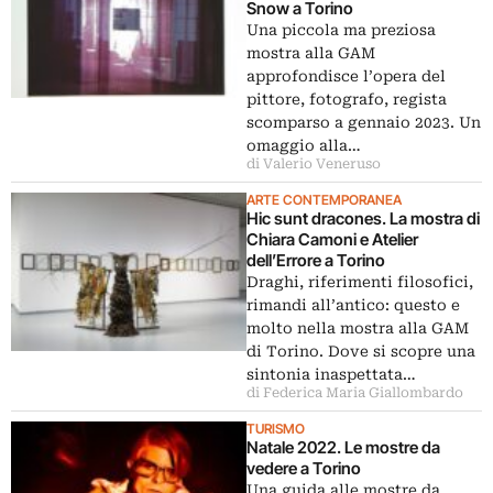
Snow a Torino
Una piccola ma preziosa
mostra alla GAM
approfondisce l’opera del
pittore, fotografo, regista
scomparso a gennaio 2023. Un
omaggio alla…
di Valerio Veneruso
ARTE CONTEMPORANEA
Hic sunt dracones. La mostra di
Chiara Camoni e Atelier
dell’Errore a Torino
Draghi, riferimenti filosofici,
rimandi all’antico: questo e
molto nella mostra alla GAM
di Torino. Dove si scopre una
sintonia inaspettata…
di Federica Maria Giallombardo
TURISMO
Natale 2022. Le mostre da
vedere a Torino
Una guida alle mostre da