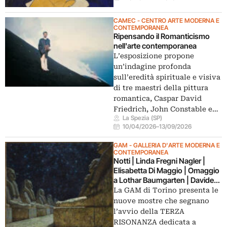
CAMEC - CENTRO ARTE MODERNA E
CONTEMPORANEA
Ripensando il Romanticismo
nell'arte contemporanea
L’esposizione propone
un’indagine profonda
sull’eredità spirituale e visiva
di tre maestri della pittura
romantica, Caspar David
Friedrich, John Constable e…
La Spezia (SP)
10/04/2026
–
13/09/2026
GAM - GALLERIA D'ARTE MODERNA E
CONTEMPORANEA
Notti | Linda Fregni Nagler |
Elisabetta Di Maggio | Omaggio
a Lothar Baumgarten | Davide
Sgambaro
La GAM di Torino presenta le
nuove mostre che segnano
l’avvio della TERZA
RISONANZA dedicata a