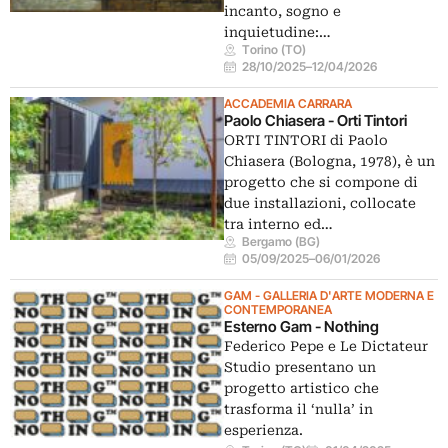
incanto, sogno e
inquietudine:…
Torino (TO)
28/10/2025
–
12/04/2026
ACCADEMIA CARRARA
Paolo Chiasera - Orti Tintori
ORTI TINTORI di Paolo
Chiasera (Bologna, 1978), è un
progetto che si compone di
due installazioni, collocate
tra interno ed…
Bergamo (BG)
05/09/2025
–
06/01/2026
GAM - GALLERIA D'ARTE MODERNA E
CONTEMPORANEA
Esterno Gam - Nothing
Federico Pepe e Le Dictateur
Studio presentano un
progetto artistico che
trasforma il ‘nulla’ in
esperienza.