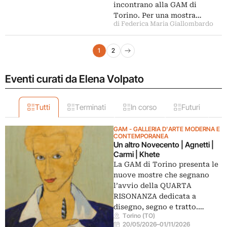
incontrano alla GAM di
Torino. Per una mostra…
di Federica Maria Giallombardo
Navigazione articoli
1
2
Pagina successiva
Eventi curati da Elena Volpato
Tutti
Terminati
In corso
Futuri
GAM - GALLERIA D'ARTE MODERNA E
CONTEMPORANEA
Un altro Novecento | Agnetti |
Carmi | Khete
La GAM di Torino presenta le
nuove mostre che segnano
l’avvio della QUARTA
RISONANZA dedicata a
disegno, segno e tratto.…
Torino (TO)
20/05/2026
–
01/11/2026