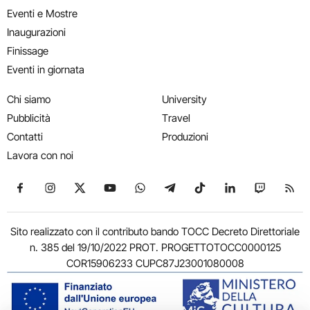
Eventi e Mostre
Inaugurazioni
Finissage
Eventi in giornata
Chi siamo
University
Pubblicità
Travel
Contatti
Produzioni
Lavora con noi
Seguici su Facebook
Seguici su Instagram
Seguici su X
Seguici su YouTube
Seguici su WhatsApp
Seguici su Telegram
Seguici su TikTok
Seguici su Link
Seguici su
Segui
Sito realizzato con il contributo bando TOCC Decreto Direttoriale
n. 385 del 19/10/2022 PROT. PROGETTOTOCC0000125
COR15906233 CUPC87J23001080008