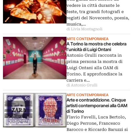
vedere in città durante le
feste, tra grandi fotografi e
registi del Novecento, poesia,
musica,…
di Livia Montagnoli
ARTE CONTEMPORANEA
A Torino la mostra che celebra
l’unicità di Luigi Ontani
Antonio Grulli racconta in
prima persona la mostra di
Luigi Ontani alla GAM di
Torino. E approfondisce la
carriera e…
di Antonio Grulli
ARTE CONTEMPORANEA
Arte e contraddizione. Cinque
artisti contemporanei alla GAM
di Torino
Flavio Favelli, Luca Bertolo,
Diego Perrone, Francesco
Barocco e Riccardo Baruzzi si