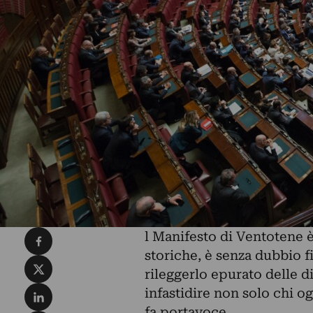
Condividi su Facebook
l Manifesto di Ventotene 
storiche, è senza dubbio f
Condividi su X
rileggerlo epurato delle 
Condividi su LinkedIn
infastidire
non solo chi og
fa portavoce.