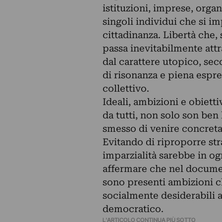
istituzioni, imprese, organ
singoli individui che si 
cittadinanza. Libertà che, s
passa inevitabilmente attr
dal carattere utopico, sec
di risonanza e piena espre
collettivo.
Ideali, ambizioni e obiett
da tutti, non solo son ben
smesso di venire concret
Evitando di riproporre str
imparzialità sarebbe in og
affermare che nel document
sono presenti ambizioni c
socialmente desiderabili a
democratico.
L'ARTICOLO CONTINUA PIÙ SOTTO