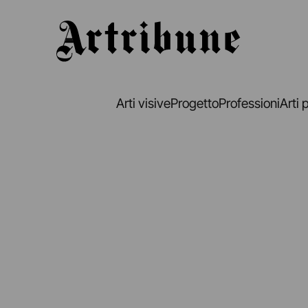
Artribune
Arti visive
Progetto
Professioni
Arti 