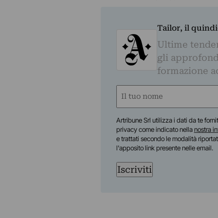
Tailor, il quin
Ultime tendenz
gli approfond
formazione a
Nome
(Required)
First
Artribune Srl utilizza i dati da te forn
privacy come indicato nella
nostra i
e trattati secondo le modalità riporta
l'apposito link presente nelle email.
Iscriviti