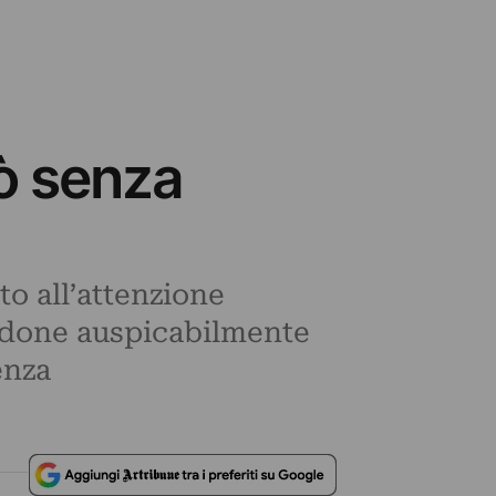
rò senza
ato all’attenzione
endone auspicabilmente
enza