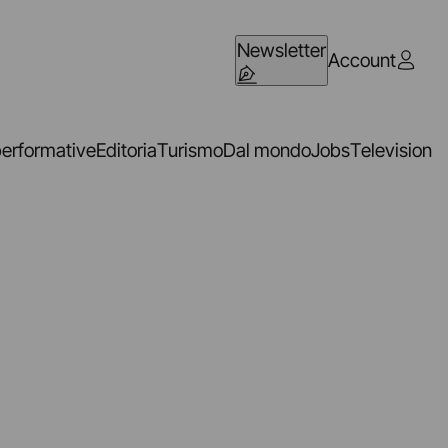
Newsletter
Account
performative
Editoria
Turismo
Dal mondo
Jobs
Television