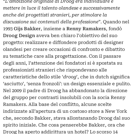
“
L’ambizione originale di Droog era individuare e
mettere in luce il talento olandese e successivamente
anche dei progettisti stranieri, per stimolare la
discussione sui contenuti della professione
”. Quando nel
1993
Gijs Bakker
, insieme a
Renny Ramakers
, fondò
Droog Design
aveva ben chiaro l’obiettivo del suo
progetto: realizzare e diffondere prodotti di designer
olandesi per creare occasioni di confronto e dibattito
su tematiche care alla progettazione. Con il passare
degli anni, l’attenzione dei fondatori si è spostata su
professionisti stranieri che rispondevano alle
caratteristiche dello stile ‘
droog
’, che in dutch significa
‘asciutto’, ‘senza fronzoli’: un design essenziale e pulito.
Nel 2009 il padre di Droog ha abbandonato la direzione
del gruppo per contrasti insolubili con la socia Renny
Ramakers. Alla base del conflitto, alcune scelte
indirizzate all’apertura di un costoso store a New York
che, secondo Bakker, stava allontanando Droog dal suo
spirito iniziale. Che cosa penserebbe Bakker, ora che
Droog ha aperto addirittura un hotel? Lo scorso 14