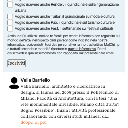
Voglio ricevere anche
Render
: il quindicinale sulla rigenerazione
urbana
Voglio ricevere anche
Tailor
: il quindicinale su moda e cultura
Voglio ricevere anche
Pax
: il quindicinale sul turismo culturale
Voglio ricevere anche
Fest
: il settimanale sui festival culturali
Artribune Srl utilizza i dati da te forniti per tenerti informato con regolarità sul
mondo dell'arte, nel rispetto della privacy come indicato nella
nostra
informativa
. Iscrivendoti i tuoi dati personali verranno trasferiti su MailChimp
e trattati secondo le modalità riportate in
questa informativa
. Potrai
disiscriverti in qualsiasi momento con l'apposito link presente nelle email.
Iscriviti
Valia Barriello
Valia Barriello, architetto e ricercatrice in
design, si laurea nel 2005 presso il Politecnico di
Milano, Facoltà di Architettura, con la tesi "Una
rete monumentale invisibile. Milano città d'arte?
Sogno Possibile". Inizia l’attività professionale
collaborando con diversi studi milanesi di…
Scopri di più