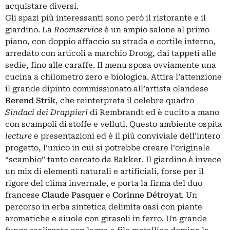
acquistare diversi.
Gli spazi più interessanti sono però il ristorante e il
giardino. La
Roomservice
è un ampio salone al primo
piano, con doppio affaccio su strada e cortile interno,
arredato con articoli a marchio Droog, dai tappeti alle
sedie, fino alle caraffe. Il menu sposa ovviamente una
cucina a chilometro zero e biologica. Attira l’attenzione
il grande dipinto commissionato all’artista olandese
Berend Strik
, che reinterpreta il celebre quadro
Sindaci dei Drappieri
di Rembrandt ed è cucito a mano
con scampoli di stoffe e velluti. Questo ambiente ospita
lecture
e presentazioni ed è il più conviviale dell’intero
progetto, l’unico in cui si potrebbe creare l’originale
“scambio” tanto cercato da Bakker. Il giardino è invece
un mix di elementi naturali e artificiali, forse per il
rigore del clima invernale, e porta la firma del duo
francese
Claude Pasquer
e
Corinne Détroyat
. Un
percorso in erba sintetica delimita oasi con piante
aromatiche e aiuole con girasoli in ferro. Un grande