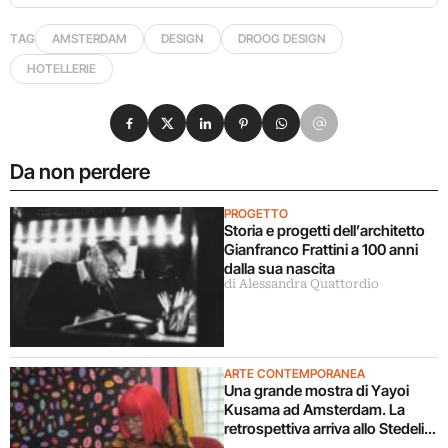
TAG
AMSTERDAM
DESIGN
DROOG DESIGN
HOTELLERIE
Condividi su Facebook
Condividi su X
Condividi su LinkedIn
Condividi su Pinterest
Condividi su WhatsApp
Condividi su Email
Da non perdere
PROGETTO
Storia e progetti dell’architetto
Gianfranco Frattini a 100 anni
dalla sua nascita
di Alessandra Quattordio
ARTE CONTEMPORANEA
Una grande mostra di Yayoi
Kusama ad Amsterdam. La
retrospettiva arriva allo Stedelijk
Museum