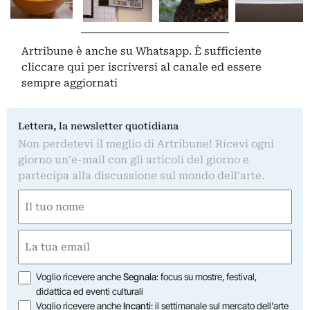
Artribune è anche su Whatsapp. È sufficiente
cliccare qui
per iscriversi al canale ed essere
sempre aggiornati
Lettera, la newsletter quotidiana
Non perdetevi il meglio di Artribune! Ricevi ogni
giorno un'e-mail con gli articoli del giorno e
partecipa alla discussione sul mondo dell'arte.
Nome
(Obbligatorio)
Nome
Email
(Obbligatorio)
Opzioni
Voglio ricevere anche
Segnala
: focus su mostre, festival,
didattica ed eventi culturali
Voglio ricevere anche
Incanti
: il settimanale sul mercato dell'arte