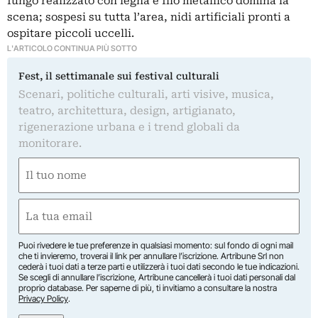
fungo realizzato con legna e filo metallico domina la
scena; sospesi su tutta l’area, nidi artificiali pronti a
ospitare piccoli uccelli.
L'ARTICOLO CONTINUA PIÙ SOTTO
Fest, il settimanale sui festival culturali
Scenari, politiche culturali, arti visive, musica,
teatro, architettura, design, artigianato,
rigenerazione urbana e i trend globali da
monitorare.
Nome
(Obbligatorio)
Nome
Email
(Obbligatorio)
Puoi rivedere le tue preferenze in qualsiasi momento: sul fondo di ogni mail
che ti invieremo, troverai il link per annullare l’iscrizione. Artribune Srl non
cederà i tuoi dati a terze parti e utilizzerà i tuoi dati secondo le tue indicazioni.
Se scegli di annullare l’iscrizione, Artribune cancellerà i tuoi dati personali dal
proprio database. Per saperne di più, ti invitiamo a consultare la nostra
Privacy Policy
.