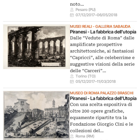
noto…
Pesaro (PU)
07/12/2017
–
06/05/2018
MUSEI REALI - GALLERIA SABAUDA
Piranesi - La fabbrica dell'utopia
Dalle “Vedute di Roma” dalle
amplificate prospettive
architettoniche, ai fantasiosi
“Capricci”, alle celeberrime e
suggestive visioni della serie
delle “Carceri”…
Torino (TO)
05/12/2017
–
11/03/2018
MUSEO DI ROMA PALAZZO BRASCHI
Piranesi - La fabbrica dell'Utopia
Con una scelta espositiva di
oltre 200 opere grafiche,
equamente ripartite tra la
Fondazione Giorgio Cini e le
collezioni del…
Roma (RM)