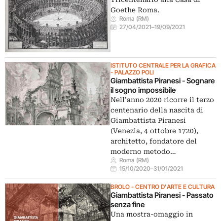
Goethe Roma.
Roma (RM)
27/04/2021
–
19/09/2021
ISTITUTO CENTRALE PER LA GRAFICA
- PALAZZO POLI
Giambattista Piranesi - Sognare
il sogno impossibile
Nell’anno 2020 ricorre il terzo
centenario della nascita di
Giambattista Piranesi
(Venezia, 4 ottobre 1720),
architetto, fondatore del
moderno metodo…
Roma (RM)
15/10/2020
–
31/01/2021
BROLO - CENTRO D'ARTE E CULTURA
Giambattista Piranesi - Passato
senza fine
Una mostra-omaggio in