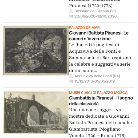
Piranesi (1720-1778).
Bassano del Grappa (VI)
20/06/2020
–
19/10/2020
PALAZZO DE MARI
Giovanni Battista Piranesi. Le
carceri d’invenzione
Le due città pugliesi di
Acquaviva delle Fonti e
Sammichele di Bari ospitano
la celebre e suggestiva serie
di incisioni…
Acquaviva delle Fonti (BA)
15/12/2018
–
05/05/2019
MUSEI CIVICI DI PALAZZO MOSCA
Giambattista Piranesi - Il sogno
della classicità
Una nuova e suggestiva
mostra dedicata a Giovanni
Battista Piranesi detto anche
Giambattista (Mogliano
Veneto 1720 – Roma 1778)