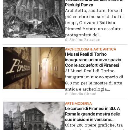
Pierluigi Panza
Architetto, scultore, forse il
più celebre incisore di tutti i
tempi, Giovanni Battista
Piranesi è stato un assoluto
protagonista del…
di Stefano Bruzzese
ARCHEOLOGIA & ARTE ANTICA
I Musei Reali di Torino
inaugurano un nuovo spazio.
Con le acqueforti di Piranesi
Ai Musei Reali di Torino
inaugura un nuovo spazio di
600 mq per le mostre di arte
antica e archeologia…
di Claudia Giraud
ARTE MODERNA
Le carceri di Piranesi in 3D. A
Roma la grande mostra delle
sue incisioni in versione
immersiva
Oltre 200 opere grafiche, tra