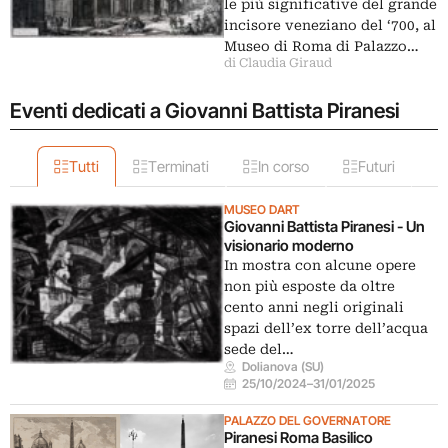
le più significative del grande
incisore veneziano del ‘700, al
Museo di Roma di Palazzo…
di Claudia Giraud
Eventi dedicati a Giovanni Battista Piranesi
Tutti
Terminati
In corso
Futuri
MUSEO DART
Giovanni Battista Piranesi - Un
visionario moderno
In mostra con alcune opere
non più esposte da oltre
cento anni negli originali
spazi dell’ex torre dell’acqua
sede del…
Dolianova (SU)
25/10/2024
–
31/01/2025
PALAZZO DEL GOVERNATORE
Piranesi Roma Basilico