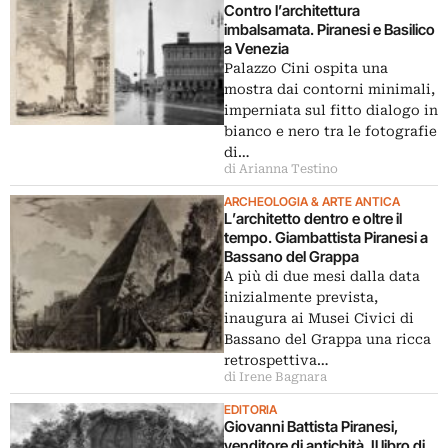
Contro l’architettura
imbalsamata. Piranesi e Basilico
a Venezia
Palazzo Cini ospita una
mostra dai contorni minimali,
imperniata sul fitto dialogo in
bianco e nero tra le fotografie
di…
di Arianna Testino
ARCHEOLOGIA & ARTE ANTICA
L’architetto dentro e oltre il
tempo. Giambattista Piranesi a
Bassano del Grappa
A più di due mesi dalla data
inizialmente prevista,
inaugura ai Musei Civici di
Bassano del Grappa una ricca
retrospettiva…
di Irene Bagnara
EDITORIA
Giovanni Battista Piranesi,
venditore di antichità. Il libro di