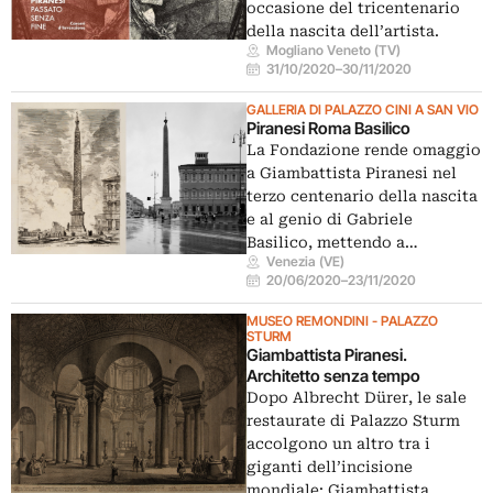
occasione del tricentenario
della nascita dell’artista.
Mogliano Veneto (TV)
31/10/2020
–
30/11/2020
GALLERIA DI PALAZZO CINI A SAN VIO
Piranesi Roma Basilico
La Fondazione rende omaggio
a Giambattista Piranesi nel
terzo centenario della nascita
e al genio di Gabriele
Basilico, mettendo a…
Venezia (VE)
20/06/2020
–
23/11/2020
MUSEO REMONDINI - PALAZZO
STURM
Giambattista Piranesi.
Architetto senza tempo
Dopo Albrecht Dürer, le sale
restaurate di Palazzo Sturm
accolgono un altro tra i
giganti dell’incisione
mondiale: Giambattista