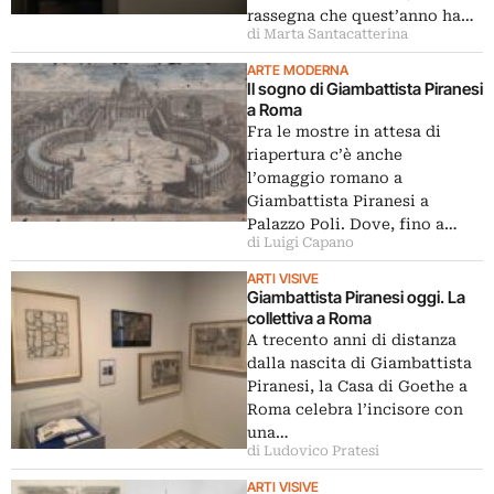
rassegna che quest’anno ha…
di Marta Santacatterina
ARTE MODERNA
Il sogno di Giambattista Piranesi
a Roma
Fra le mostre in attesa di
riapertura c’è anche
l’omaggio romano a
Giambattista Piranesi a
Palazzo Poli. Dove, fino a…
di Luigi Capano
ARTI VISIVE
Giambattista Piranesi oggi. La
collettiva a Roma
A trecento anni di distanza
dalla nascita di Giambattista
Piranesi, la Casa di Goethe a
Roma celebra l’incisore con
una…
di Ludovico Pratesi
ARTI VISIVE