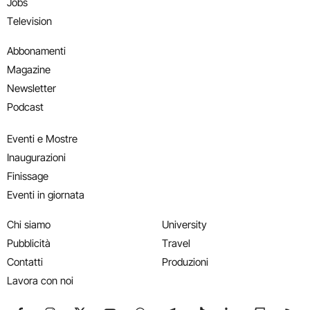
Jobs
Television
Abbonamenti
Magazine
Newsletter
Podcast
Eventi e Mostre
Inaugurazioni
Finissage
Eventi in giornata
Chi siamo
University
Pubblicità
Travel
Contatti
Produzioni
Lavora con noi
Seguici su Facebook
Seguici su Instagram
Seguici su X
Seguici su YouTube
Seguici su WhatsApp
Seguici su Telegram
Seguici su TikTok
Seguici su Link
Seguici su
Segui