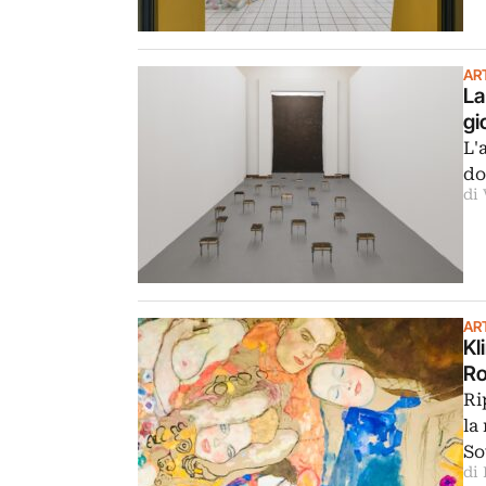
AR
La
gi
L'
do
di
AR
Kl
R
Ri
la
So
di