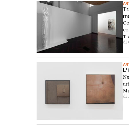
AR
Tr
me
Co
co
Tr
di
AR
L’
Ne
ar
M
di