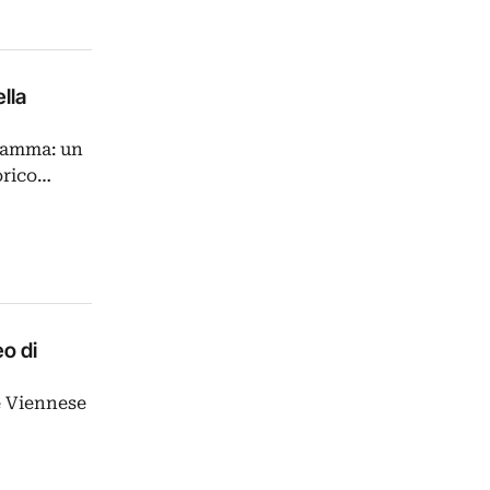
lla
gramma: un
orico…
o di
e Viennese