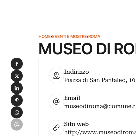
HOME
›
EVENTI E MOSTRE
›
ROMA
MUSEO DI R
Condividi su Facebook
Indirizzo
Condividi su X
Piazza di San Pantaleo, 10
Condividi su LinkedIn
Email
Condividi su Pinterest
museodiroma@comune.ro
Condividi su WhatsApp
Condividi su Email
Sito web
http://www.museodiroma