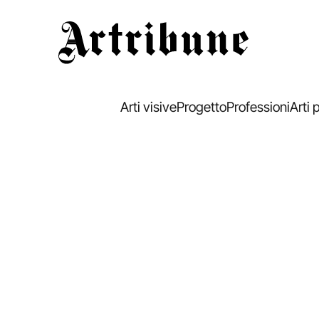
Artribune
Arti visive
Progetto
Professioni
Arti 