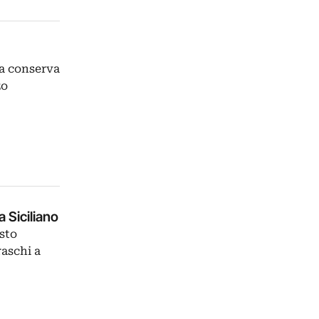
na conserva
zo
a Siciliano
esto
raschi a