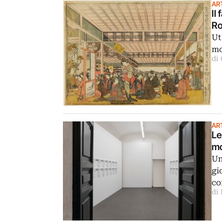
ART
Il
R
Ut
mo
di
ART
Le
mo
Un
gi
co
di