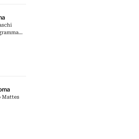
ma
aschi
rogramma…
Roma
o Mattes