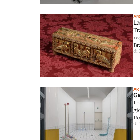
AR
La
Tr
re
Br
di
AR
Gi
I 
gi
Ro
di