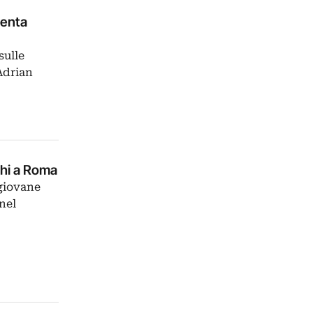
venta
sulle
Adrian
chi a Roma
 giovane
nel