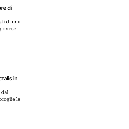
re di
ti di una
apponese…
zalis in
 dal
coglie le