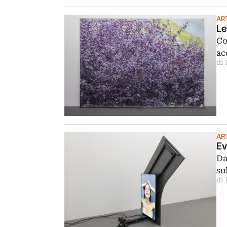
AR
Le
Co
ac
di
AR
Ev
Da
su
di