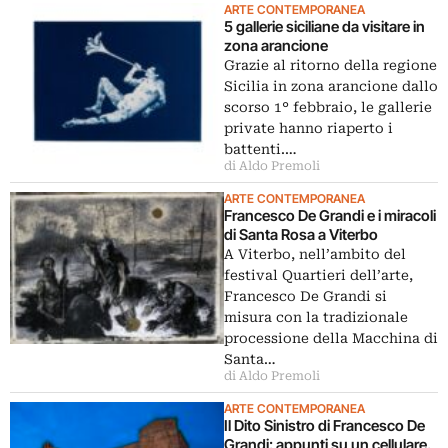
ARTE CONTEMPORANEA
5 gallerie siciliane da visitare in
zona arancione
Grazie al ritorno della regione
Sicilia in zona arancione dallo
scorso 1° febbraio, le gallerie
private hanno riaperto i
battenti.…
di Aldo Premoli
ARTE CONTEMPORANEA
Francesco De Grandi e i miracoli
di Santa Rosa a Viterbo
A Viterbo, nell’ambito del
festival Quartieri dell’arte,
Francesco De Grandi si
misura con la tradizionale
processione della Macchina di
Santa…
di Aldo Premoli
ARTE CONTEMPORANEA
Il Dito Sinistro di Francesco De
Grandi: appunti su un cellulare.