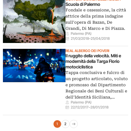
Scuola di Palermo
Fondale e ossessione, la città
attrice della prima indagine
sull’opera di Bazan, De
Grandi, Di Marco e Di Piazza.
Palermo (PA)
21/03/2018
–
25/04/2018
REAL ALBERGO DEI POVERI
Il ruggito della velocità. Miti e
modernità della Targa Florio
motociclistica
Tappa conclusiva e fulcro di
un progetto articolato, voluto
e promosso dal Dipartimento
Regionale dei Beni Culturali e
dell’Identità Siciliana,…
Palermo (PA)
22/12/2017
–
28/01/2018
Navigazione eventi
1
2
Pagina successiva