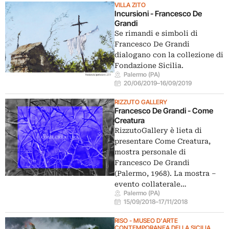
VILLA ZITO
Incursioni - Francesco De
Grandi
Se rimandi e simboli di
Francesco De Grandi
dialogano con la collezione di
Fondazione Sicilia.
Palermo (PA)
20/06/2019
–
16/09/2019
RIZZUTO GALLERY
Francesco De Grandi - Come
Creatura
RizzutoGallery è lieta di
presentare Come Creatura,
mostra personale di
Francesco De Grandi
(Palermo, 1968). La mostra –
evento collaterale…
Palermo (PA)
15/09/2018
–
17/11/2018
RISO - MUSEO D'ARTE
CONTEMPORANEA DELLA SICILIA