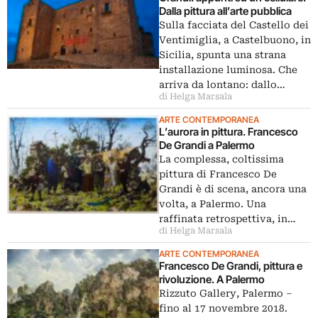
Dalla pittura all’arte pubblica
Sulla facciata del Castello dei
Ventimiglia, a Castelbuono, in
Sicilia, spunta una strana
installazione luminosa. Che
arriva da lontano: dallo…
di Helga Marsala
ARTE CONTEMPORANEA
L’aurora in pittura. Francesco
De Grandi a Palermo
La complessa, coltissima
pittura di Francesco De
Grandi è di scena, ancora una
volta, a Palermo. Una
raffinata retrospettiva, in…
di Helga Marsala
ARTE CONTEMPORANEA
Francesco De Grandi, pittura e
rivoluzione. A Palermo
Rizzuto Gallery, Palermo ‒
fino al 17 novembre 2018.