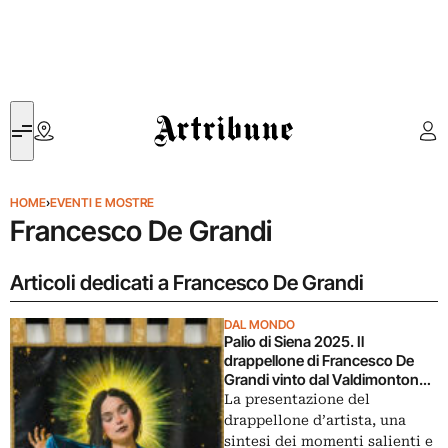
Artribune
HOME
›
EVENTI E MOSTRE
Francesco De Grandi
Articoli dedicati a Francesco De Grandi
DAL MONDO
Palio di Siena 2025. Il
drappellone di Francesco De
Grandi vinto dal Valdimontone:
la sintesi tra video e foto
La presentazione del
drappellone d’artista, una
sintesi dei momenti salienti e