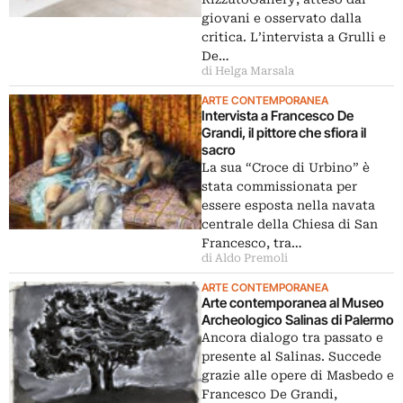
giovani e osservato dalla
critica. L’intervista a Grulli e
De…
di Helga Marsala
ARTE CONTEMPORANEA
Intervista a Francesco De
Grandi, il pittore che sfiora il
sacro
La sua “Croce di Urbino” è
stata commissionata per
essere esposta nella navata
centrale della Chiesa di San
Francesco, tra…
di Aldo Premoli
ARTE CONTEMPORANEA
Arte contemporanea al Museo
Archeologico Salinas di Palermo
Ancora dialogo tra passato e
presente al Salinas. Succede
grazie alle opere di Masbedo e
Francesco De Grandi,