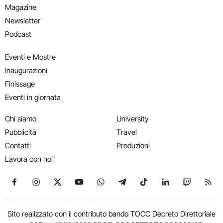
Magazine
Newsletter
Podcast
Eventi e Mostre
Inaugurazioni
Finissage
Eventi in giornata
Chi siamo
University
Pubblicità
Travel
Contatti
Produzioni
Lavora con noi
Seguici su Facebook
Seguici su Instagram
Seguici su X
Seguici su YouTube
Seguici su WhatsApp
Seguici su Telegram
Seguici su TikTok
Seguici su Link
Seguici su
Segui
Sito realizzato con il contributo bando TOCC Decreto Direttoriale