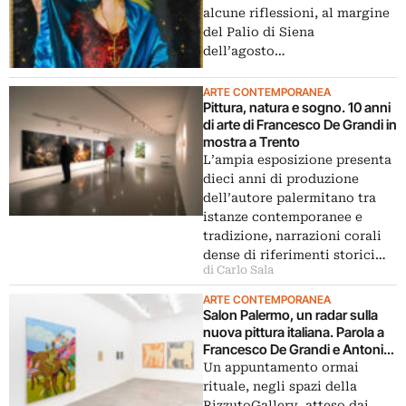
alcune riflessioni, al margine
del Palio di Siena
dell’agosto…
ARTE CONTEMPORANEA
Pittura, natura e sogno. 10 anni
di arte di Francesco De Grandi in
mostra a Trento
L’ampia esposizione presenta
dieci anni di produzione
dell’autore palermitano tra
istanze contemporanee e
tradizione, narrazioni corali
dense di riferimenti storici…
di Carlo Sala
ARTE CONTEMPORANEA
Salon Palermo, un radar sulla
nuova pittura italiana. Parola a
Francesco De Grandi e Antonio
Grulli
Un appuntamento ormai
rituale, negli spazi della
RizzutoGallery, atteso dai