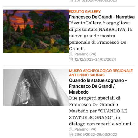
25/10/2024
–
09/02/2025
RIZZUTO GALLERY
Francesco De Grandi - Narrativa
RizzutoGallery è orgogliosa
di presentare NARRATIVA, la
nuova grande mostra
personale di Francesco De
Grandi.
Palermo (PA)
12/12/2023
–
24/02/2024
MUSEO ARCHEOLOGICO REGIONALE
ANTONINO SALINAS
Quando le statue sognano -
Francesco De Grandi /
Masbedo
Due progetti speciali di
Francesco De Grandi e
Masbedo per “QUANDO LE
STATUE SOGNANO”, in
dialogo con reperti e volumi…
Palermo (PA)
26/05/2022
–
26/06/2022