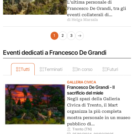
L’ultima personale di
Francesco De Grandi, tra gli
eventi collaterali di…
di Helga Marsala
Navigazione articoli
1
2
3
Pagina successiva
Eventi dedicati a Francesco De Grandi
Tutti
Terminati
In corso
Futuri
GALLERIA CIVICA
Francesco De Grandi - Il
sacrificio del miele
Negli spazi della Galleria
Civica di Trento, il Mart
organizza la più completa
mostra personale in un museo
pubblico di…
Trento (TN)