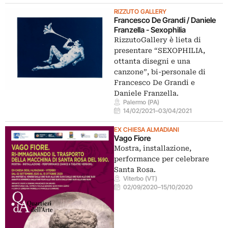
RIZZUTO GALLERY
Francesco De Grandi / Daniele
Franzella - Sexophilia
RizzutoGallery è lieta di
presentare “SEXOPHILIA,
ottanta disegni e una
canzone”, bi-personale di
Francesco De Grandi e
Daniele Franzella.
Palermo (PA)
14/02/2021
–
03/04/2021
EX CHIESA ALMADIANI
Vago Fiore
Mostra, installazione,
performance per celebrare
Santa Rosa.
Viterbo (VT)
02/09/2020
–
15/10/2020