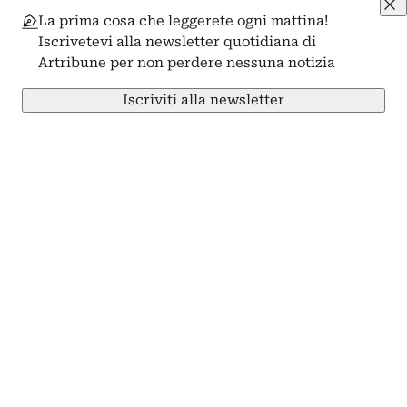
La prima cosa che leggerete ogni mattina!
Iscrivetevi alla newsletter quotidiana di
Artribune per non perdere nessuna notizia
Iscriviti alla newsletter
Condividi su Facebook
Condividi su X
Condividi su LinkedIn
Condividi su Pinterest
Condividi su WhatsApp
Condividi su Email
Artribune
Arti visive
Progetto
Professioni
Arti performative