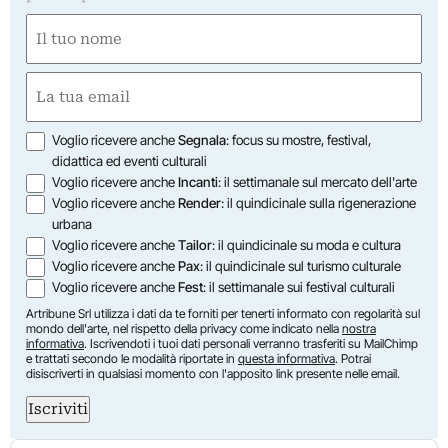
Nome
(Required)
First
Email
(Required)
Opzioni
Voglio ricevere anche
Segnala
: focus su mostre, festival,
didattica ed eventi culturali
Voglio ricevere anche
Incanti
: il settimanale sul mercato dell'arte
Voglio ricevere anche
Render
: il quindicinale sulla rigenerazione
urbana
Voglio ricevere anche
Tailor
: il quindicinale su moda e cultura
Voglio ricevere anche
Pax
: il quindicinale sul turismo culturale
Voglio ricevere anche
Fest
: il settimanale sui festival culturali
Artribune Srl utilizza i dati da te forniti per tenerti informato con regolarità sul
mondo dell'arte, nel rispetto della privacy come indicato nella
nostra
informativa
. Iscrivendoti i tuoi dati personali verranno trasferiti su MailChimp
e trattati secondo le modalità riportate in
questa informativa
. Potrai
disiscriverti in qualsiasi momento con l'apposito link presente nelle email.
Iscriviti