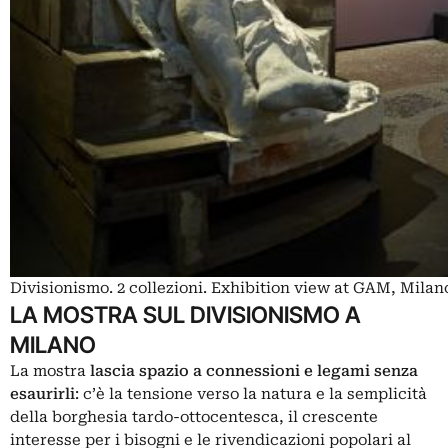
Divisionismo. 2 collezioni. Exhibition view at GAM, Milan
LA MOSTRA SUL DIVISIONISMO A
MILANO
La mostra
lascia spazio a connessioni e legami senza
esaurirli
: c’è la tensione verso la natura e la semplicità
della borghesia tardo-ottocentesca, il crescente
interesse per i bisogni e le rivendicazioni popolari al