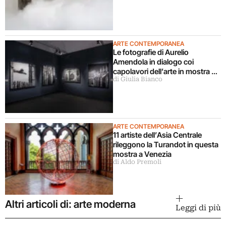
ARTE CONTEMPORANEA
Le fotografie di Aurelio
Amendola in dialogo coi
capolavori dell’arte in mostra a
di Giulia Bianco
Milano
ARTE CONTEMPORANEA
11 artiste dell’Asia Centrale
rileggono la Turandot in questa
mostra a Venezia
di Aldo Premoli
Altri articoli di: arte moderna
Leggi di più