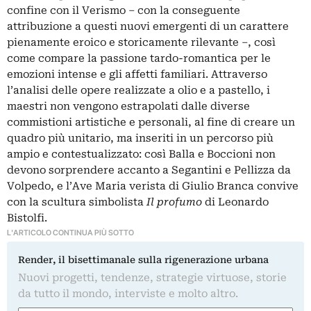
confine con il Verismo – con la conseguente
attribuzione a questi nuovi emergenti di un carattere
pienamente eroico e storicamente rilevante –, così
come compare la passione tardo-romantica per le
emozioni intense e gli affetti familiari. Attraverso
l’analisi delle opere realizzate a olio e a pastello, i
maestri non vengono estrapolati dalle diverse
commistioni artistiche e personali, al fine di creare un
quadro più unitario, ma inseriti in un percorso più
ampio e contestualizzato: così Balla e Boccioni non
devono sorprendere accanto a Segantini e Pellizza da
Volpedo, e l’Ave Maria verista di Giulio Branca convive
con la scultura simbolista
Il profumo
di Leonardo
Bistolfi.
L'ARTICOLO CONTINUA PIÙ SOTTO
Render, il bisettimanale sulla rigenerazione urbana
Nuovi progetti, tendenze, strategie virtuose, storie
da tutto il mondo, interviste e molto altro.