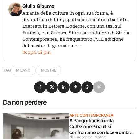
Giulia Giaume
Amante della cultura in ogni sua forma, è
divoratrice di libri, spettacoli, mostre e balletti.
Laureata in Lettere Moderne, con una tesi sul
Furioso, e in Scienze Storiche, indirizzo di Storia
Contemporanea, ha frequentato l'VIII edizione
del master di giornalismo…
Scopri di più
TAG
MILANO
MOSTRE
Condividi su Facebook
Condividi su X
Condividi su LinkedIn
Condividi su Pinterest
Condividi su WhatsApp
Condividi su Email
Da non perdere
ARTE CONTEMPORANEA
A Parigi gli artisti della
Collezione Pinault si
confrontano con luce e ombra
di Ludovico Pratesi
in una grande mostra