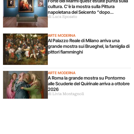
Forte dei Marmi quest’estate punta sulla
cultura. C’è la mostra sulla Pittura
napoletana del Seicento “dopo
di Luca Sposato
Caravaggio”
ARTE MODERNA
Al Palazzo Reale di Milano arriva una
grande mostra sui Brueghel, la famiglia di
pittori fiamminghi
ARTE MODERNA
A Roma la grande mostra su Pontormo
alle Scuderie del Quirinale arriva a ottobre
2026
di Livia Montagnoli