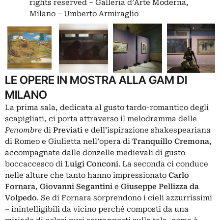
rights reserved – Galleria d’Arte Moderna,
Milano – Umberto Armiraglio
LE OPERE IN MOSTRA ALLA GAM DI
MILANO
La prima sala, dedicata al gusto tardo-romantico degli
scapigliati, ci porta attraverso il melodramma delle
Penombre
di
Previati
e dell’ispirazione shakespeariana
di Romeo e Giulietta nell’opera di
Tranquillo Cremona
,
accompagnate dalle donzelle medievali di gusto
boccaccesco di
Luigi Conconi
. La seconda ci conduce
nelle alture che tanto hanno impressionato
Carlo
Fornara
,
Giovanni Segantini
e
Giuseppe Pellizza da
Volpedo
. Se di Fornara sorprendono i cieli azzurrissimi
– inintelligibili da vicino perché composti da una