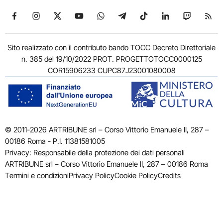
Seguici su Facebook
Seguici su Instagram
Seguici su X
Seguici su YouTube
Seguici su WhatsApp
Seguici su Telegram
Seguici su TikTok
Seguici su Link
Seguici su
Segui
Sito realizzato con il contributo bando TOCC Decreto Direttoriale
n. 385 del 19/10/2022 PROT. PROGETTOTOCC0000125
COR15906233 CUPC87J23001080008
© 2011-2026 ARTRIBUNE srl – Corso Vittorio Emanuele II, 287 –
00186 Roma - P.I. 11381581005
Privacy: Responsabile della protezione dei dati personali
ARTRIBUNE srl – Corso Vittorio Emanuele II, 287 – 00186 Roma
Termini e condizioni
Privacy Policy
Cookie Policy
Credits