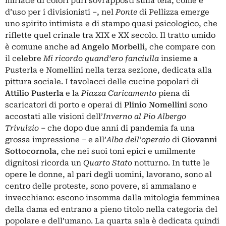
miriade di colori puri sovrapposti sulla tela, come è
d’uso per i divisionisti –, nel
Ponte
di Pellizza emerge
uno spirito intimista e di stampo quasi psicologico, che
riflette quel crinale tra XIX e XX secolo. Il tratto umido
è comune anche ad
Angelo Morbelli
, che compare con
il celebre
Mi ricordo quand’ero fanciulla
insieme a
Pusterla e Nomellini nella terza sezione, dedicata alla
pittura sociale. I tavolacci delle cucine popolari di
Attilio Pusterla
e la
Piazza Caricamento
piena di
scaricatori di porto e operai di
Plinio Nomellini
sono
accostati alle visioni dell’
Inverno al Pio Albergo
Trivulzio
– che dopo due anni di pandemia fa una
grossa impressione – e all’
Alba dell’operaio
di
Giovanni
Sottocornola
, che nei suoi toni epici e umilmente
dignitosi ricorda un
Quarto Stato
notturno. In tutte le
opere le donne, al pari degli uomini, lavorano, sono al
centro delle proteste, sono povere, si ammalano e
invecchiano: escono insomma dalla mitologia femminea
della dama ed entrano a pieno titolo nella categoria del
popolare e dell’umano. La quarta sala è dedicata quindi