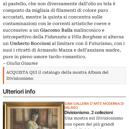
al pastello, che non diversamente dall’olio su tela è
composto da migliaia di filamenti di colore puro
accostati, mentre la quinta si concentra sulle
contaminazioni con le correnti artistiche coeve e
successive: a un
Giacomo Balla
malinconico e
introspettivo della
Fidanzata a Villa Borghese
si alterna
un
Umberto Boccioni
al limitare con il Futurismo, con i
suoi i ritratti di Armando Mazza e dell’anziana madre,
pure in pieno umore tardo-romantico.
‒
Giulia Giaume
ACQUISTA QUI il catalogo della mostra Album del
Divisionismo
Ulteriori info
GAM GALLERIA D'ARTE MODERNA DI
MILANO
Divisionismo. 2 collezioni
Una mostra sul Divisionismo
con opere dei più grandi