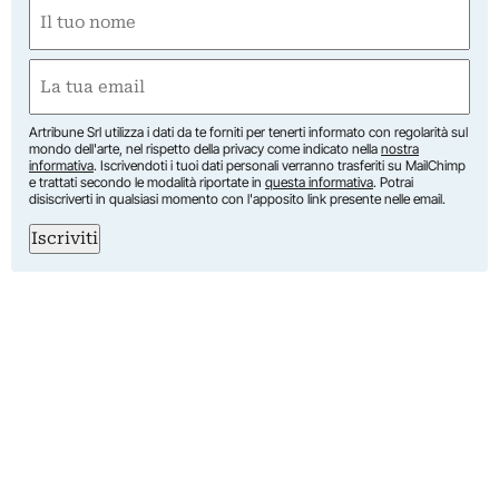
Nome
(Required)
First
Email
(Required)
Artribune Srl utilizza i dati da te forniti per tenerti informato con regolarità sul
mondo dell'arte, nel rispetto della privacy come indicato nella
nostra
informativa
. Iscrivendoti i tuoi dati personali verranno trasferiti su MailChimp
e trattati secondo le modalità riportate in
questa informativa
. Potrai
disiscriverti in qualsiasi momento con l'apposito link presente nelle email.
Iscriviti