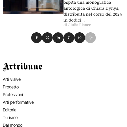
ospita una monografica
antologica di Chiara Dynys,
distribuita nel corso del 2025
in dodici…
di Giulia Bianco
Condividi su Facebook
Condividi su X
Condividi su LinkedIn
Condividi su Pinterest
Condividi su WhatsApp
Condividi su Email
Artribune
Arti visive
Progetto
Professioni
Arti performative
Editoria
Turismo
Dal mondo