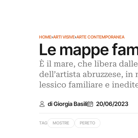
HOME
›
ARTI VISIVE
›
ARTE CONTEMPORANEA
Le mappe famil
È il mare, che libera dall
dell’artista abruzzese, i
lessico familiare e inedi
di Giorgia Basili
20/06/2023
TAG
MOSTRE
PERETO