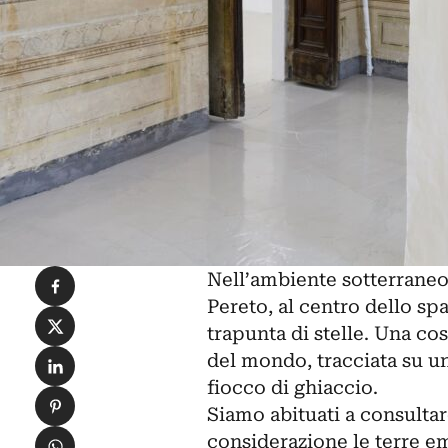
Condividi su Facebook
Nell’ambiente sotterraneo 
Pereto, al centro dello sp
Condividi su X
trapunta di stelle. Una cos
Condividi su LinkedIn
del mondo, tracciata su u
fiocco di ghiaccio.
Condividi su Pinterest
Siamo abituati a consulta
Condividi su WhatsApp
considerazione le terre eme