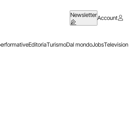
Newsletter
Account
performative
Editoria
Turismo
Dal mondo
Jobs
Television