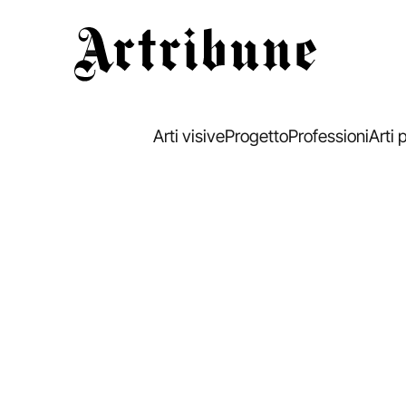
Artribune
Arti visive
Progetto
Professioni
Arti 