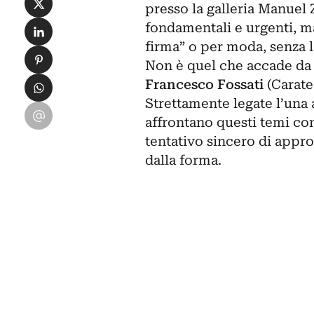
presso la galleria Manuel 
Condividi su LinkedIn
fondamentali e urgenti, ma
firma” o per moda, senza l
Condividi su Pinterest
Non è quel che accade da Z
Condividi su WhatsApp
Francesco Fossati
(Carate 
Strettamente legate l’una 
Condividi su Email
affrontano questi temi con
tentativo sincero di app
dalla forma.