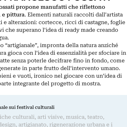
ossati propone manufatti che riflettono
a e pittura
. Elementi naturali raccolti dall’artista
i e alterazioni: cortecce, ricci di castagne, foglie
vi che superano l’idea di ready made creando
gua.
o “artigianale”, impronta della natura anziché
ura gioca con l’idea di essenzialità per sfociare in
batte senza poterle decifrare fino in fondo, come
enerate in parte frutto dell’intervento umano.
pieni e vuoti, ironico nel giocare con un’idea di
arte integrante del progetto di mostra.
nale sui festival culturali
iche culturali, arti visive, musica, teatro,
design, artigianato, rigenerazione urbana e i