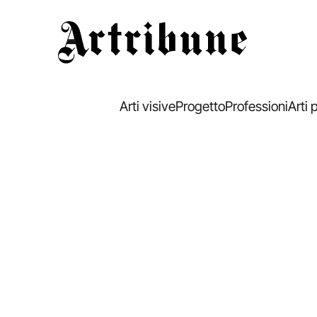
Artribune
Arti visive
Progetto
Professioni
Arti 