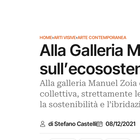
HOME
›
ARTI VISIVE
›
ARTE CONTEMPORANEA
Alla Galleria 
sull’ecososten
Alla galleria Manuel Zoia
collettiva, strettamente l
la sostenibilità e l’ibridaz
di Stefano Castelli
08/12/2021