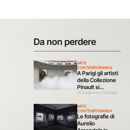
Da non perdere
ARTE
CONTEMPORANEA
A Parigi gli artisti
della Collezione
Pinault si
di Ludovico Pratesi
confrontano con
luce e ombra in
ARTE
una grande
CONTEMPORANEA
mostra
Le fotografie di
Aurelio