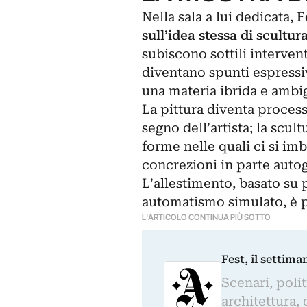
Nella sala a lui dedicata,
F
sull’idea stessa di scultur
subiscono sottili intervent
diventano spunti espressi
una materia ibrida e ambi
La pittura diventa process
segno dell’artista; la scult
forme nelle quali ci si im
concrezioni in parte autog
L’allestimento, basato su 
automatismo simulato, è p
L'ARTICOLO CONTINUA PIÙ SOTTO
Fest, il settima
Scenari, polit
architettura, 