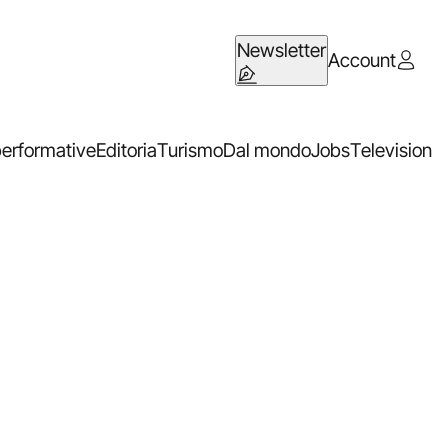
Newsletter
Account
performative
Editoria
Turismo
Dal mondo
Jobs
Television